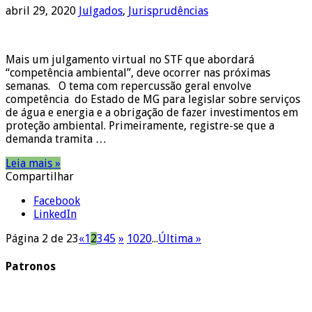
abril 29, 2020
Julgados
,
Jurisprudências
Mais um julgamento virtual no STF que abordará
“competência ambiental”, deve ocorrer nas próximas
semanas. O tema com repercussão geral envolve
competência do Estado de MG para legislar sobre serviços
de água e energia e a obrigação de fazer investimentos em
proteção ambiental. Primeiramente, registre-se que a
demanda tramita …
Leia mais »
Compartilhar
Facebook
LinkedIn
Página 2 de 23
«
1
2
3
4
5
»
10
20
...
Última »
Patronos