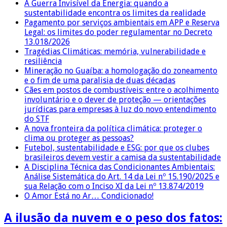
A Guerra Invisível da Energia: quando a
sustentabilidade encontra os limites da realidade
Pagamento por serviços ambientais em APP e Reserva
Legal: os limites do poder regulamentar no Decreto
13.018/2026
Tragédias Climáticas: memória, vulnerabilidade e
resiliência
Mineração no Guaíba: a homologação do zoneamento
e o fim de uma paralisia de duas décadas
Cães em postos de combustíveis: entre o acolhimento
involuntário e o dever de proteção — orientações
jurídicas para empresas à luz do novo entendimento
do STF
A nova fronteira da política climática: proteger o
clima ou proteger as pessoas?
Futebol, sustentabilidade e ESG: por que os clubes
brasileiros devem vestir a camisa da sustentabilidade
A Disciplina Técnica das Condicionantes Ambientais:
Análise Sistemática do Art. 14 da Lei nº 15.190/2025 e
sua Relação com o Inciso XI da Lei nº 13.874/2019
O Amor Está no Ar… Condicionado!
A ilusão da nuvem e o peso dos fatos: