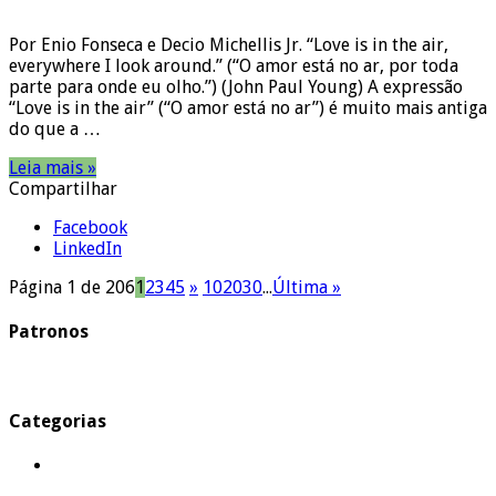
Por Enio Fonseca e Decio Michellis Jr. “Love is in the air,
everywhere I look around.” (“O amor está no ar, por toda
parte para onde eu olho.”) (John Paul Young) A expressão
“Love is in the air” (“O amor está no ar”) é muito mais antiga
do que a …
Leia mais »
Compartilhar
Facebook
LinkedIn
Página 1 de 206
1
2
3
4
5
»
10
20
30
...
Última »
Patronos
Categorias