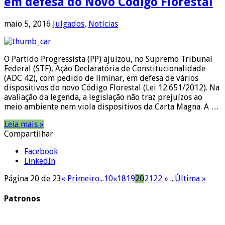
em defesa do Novo Código Florestal
maio 5, 2016
Julgados
,
Notícias
O Partido Progressista (PP) ajuizou, no Supremo Tribunal
Federal (STF), Ação Declaratória de Constitucionalidade
(ADC 42), com pedido de liminar, em defesa de vários
dispositivos do novo Código Florestal (Lei 12.651/2012). Na
avaliação da legenda, a legislação não traz prejuízos ao
meio ambiente nem viola dispositivos da Carta Magna. A …
Leia mais »
Compartilhar
Facebook
LinkedIn
Página 20 de 23
« Primeiro
...
10
«
18
19
20
21
22
»
...
Última »
Patronos