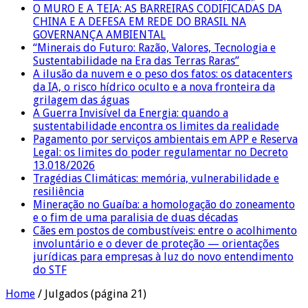
O MURO E A TEIA: AS BARREIRAS CODIFICADAS DA
CHINA E A DEFESA EM REDE DO BRASIL NA
GOVERNANÇA AMBIENTAL
“Minerais do Futuro: Razão, Valores, Tecnologia e
Sustentabilidade na Era das Terras Raras”
A ilusão da nuvem e o peso dos fatos: os datacenters
da IA, o risco hídrico oculto e a nova fronteira da
grilagem das águas
A Guerra Invisível da Energia: quando a
sustentabilidade encontra os limites da realidade
Pagamento por serviços ambientais em APP e Reserva
Legal: os limites do poder regulamentar no Decreto
13.018/2026
Tragédias Climáticas: memória, vulnerabilidade e
resiliência
Mineração no Guaíba: a homologação do zoneamento
e o fim de uma paralisia de duas décadas
Cães em postos de combustíveis: entre o acolhimento
involuntário e o dever de proteção — orientações
jurídicas para empresas à luz do novo entendimento
do STF
Home
/
Julgados
(página 21)