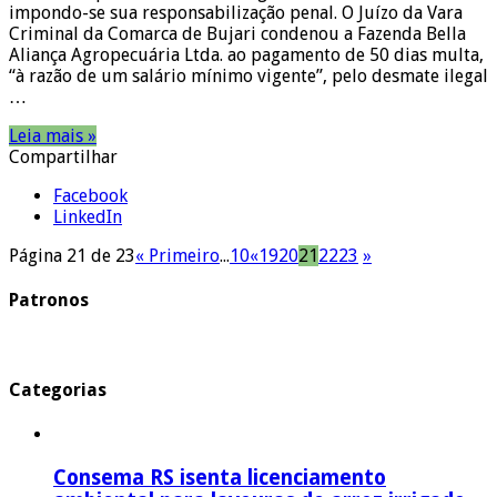
impondo-se sua responsabilização penal. O Juízo da Vara
Criminal da Comarca de Bujari condenou a Fazenda Bella
Aliança Agropecuária Ltda. ao pagamento de 50 dias multa,
“à razão de um salário mínimo vigente”, pelo desmate ilegal
…
Leia mais »
Compartilhar
Facebook
LinkedIn
Página 21 de 23
« Primeiro
...
10
«
19
20
21
22
23
»
Patronos
Categorias
Consema RS isenta licenciamento