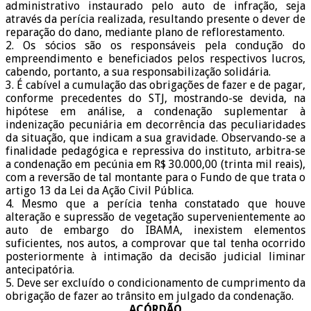
administrativo instaurado pelo auto de infração, seja
através da perícia realizada, resultando presente o dever de
reparação do dano, mediante plano de reflorestamento.
2. Os sócios são os responsáveis pela condução do
empreendimento e beneficiados pelos respectivos lucros,
cabendo, portanto, a sua responsabilização solidária.
3. É cabível a cumulação das obrigações de fazer e de pagar,
conforme precedentes do STJ, mostrando-se devida, na
hipótese em análise, a condenação suplementar à
indenização pecuniária em decorrência das peculiaridades
da situação, que indicam a sua gravidade. Observando-se a
finalidade pedagógica e repressiva do instituto, arbitra-se
a condenação em pecúnia em R$ 30.000,00 (trinta mil reais),
com a reversão de tal montante para o Fundo de que trata o
artigo 13 da Lei da Ação Civil Pública.
4. Mesmo que a perícia tenha constatado que houve
alteração e supressão de vegetação supervenientemente ao
auto de embargo do IBAMA, inexistem elementos
suficientes, nos autos, a comprovar que tal tenha ocorrido
posteriormente à intimação da decisão judicial liminar
antecipatória.
5. Deve ser excluído o condicionamento de cumprimento da
obrigação de fazer ao trânsito em julgado da condenação.
ACÓRDÃO