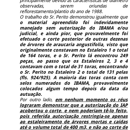
principalmente devido às características de diâmetro
observadas, serem oriundas de
reflorestamento/plantio do ano de 1988.
O trabalho do Sr. Perito demonstrou igualmente que
o material apreendido foi indevidamente
manejado sem autorização do IBAMA e/ou
judicial, e ainda pior, que provavelmente foi
efetuado o corte posterior de outras dezenas
de árvores de araucaria angustifolia, visto que
originalmente constavam no Estaleiro 1 o total
de 164 toras, e o Sr. Perito lá encontrou 249
peças, ao passo que os Estaleiros 2, 3 e 4
contavam com o total de 31 toras, encontrando
o Sr. Perito no Estaleiro 2 o total de 131 pelas
(fls. 924/925)
.
A maioria das toras conta com
selos numerados do IBAMA, provavelmente
colocados algum tempo depois da data da
autuação.
Por outro lado,
em nenhum momento os réus
lograram demonstrar que a autorização do IAP
acobertou o corte, e nem poderiam tê-lo feito,
pois referida autorização restringia-se apenas
ao estaleiramento de árvores mortas e caídas
até o volume total de 400 m3, e não ao corte de