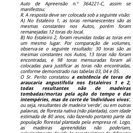
Auto de Apreensão n.º 364221-C, assim se
manifestou:
R. A resposta deve ser colocada sob a seguinte visão:
A) No Estaleiro 1, as toras remanescentes são as
mesmas constantes nos Autos, porém foram
remanejadas 12 toras do local.
B) No Estaleiro 2, foram reunidas todas as toras em
um mesmo lugar. Por comparação de volumes,
observa-se o seguinte resultado: 30 toras são as
mesmas constantes nos Autos, 13 toras não foram
encontradas, e 98 toras mensuradas foram ali
colocadas para justificar as toras não encontradas,
conforme demonstrado nas tabelas 03, 04 e 05.
O Sr. Perito constatou
a existência de toras de
araucaria angustifolia nos Estaleiros 1 e 2,
todas resultantes não de madeiras
tombadas/mortas pela ação do tempo e das
intempéries, mas de corte de ‘indivíduos vivos
‘,
ou seja, resultantes de madeira ‘verde’, ou em outras
palavras, de floresta nativa (não plantada), com idade
estimada de 80 anos, não fazendo portanto parte da
população florestal plantada pela empresa ré. Logo,
as madeiras apreendidas não poderiam,