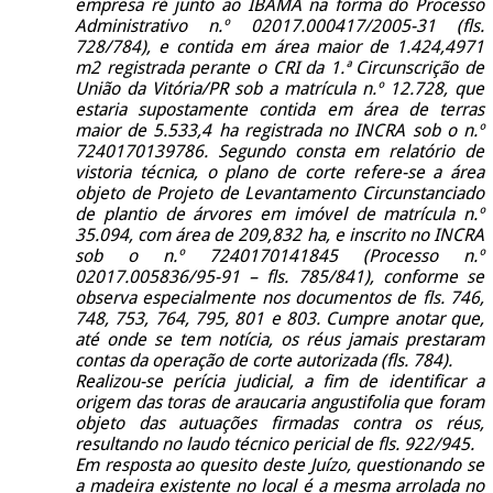
empresa ré junto ao IBAMA na forma do Processo
Administrativo n.º 02017.000417/2005-31 (fls.
728/784), e contida em área maior de 1.424,4971
m2 registrada perante o CRI da 1.ª Circunscrição de
União da Vitória/PR sob a matrícula n.º 12.728, que
estaria supostamente contida em área de terras
maior de 5.533,4 ha registrada no INCRA sob o n.º
7240170139786. Segundo consta em relatório de
vistoria técnica, o plano de corte refere-se a área
objeto de Projeto de Levantamento Circunstanciado
de plantio de árvores em imóvel de matrícula n.º
35.094, com área de 209,832 ha, e inscrito no INCRA
sob o n.º 7240170141845 (Processo n.º
02017.005836/95-91 – fls. 785/841), conforme se
observa especialmente nos documentos de fls. 746,
748, 753, 764, 795, 801 e 803. Cumpre anotar que,
até onde se tem notícia, os réus jamais prestaram
contas da operação de corte autorizada (fls. 784).
Realizou-se perícia judicial, a fim de identificar a
origem das toras de araucaria angustifolia que foram
objeto das autuações firmadas contra os réus,
resultando no laudo técnico pericial de fls. 922/945.
Em resposta ao quesito deste Juízo, questionando se
a madeira existente no local é a mesma arrolada no