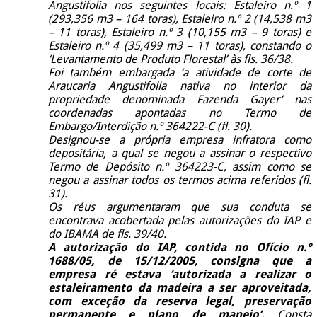
Angustifolia nos seguintes locais: Estaleiro n.º 1
(293,356 m3 – 164 toras), Estaleiro n.º 2 (14,538 m3
– 11 toras), Estaleiro n.º 3 (10,155 m3 – 9 toras) e
Estaleiro n.º 4 (35,499 m3 – 11 toras), constando o
‘Levantamento de Produto Florestal’ às fls. 36/38.
Foi também embargada ‘a atividade de corte de
Araucaria Angustifolia nativa no interior da
propriedade denominada Fazenda Gayer’ nas
coordenadas apontadas no Termo de
Embargo/Interdição n.º 364222-C (fl. 30).
Designou-se a própria empresa infratora como
depositária, a qual se negou a assinar o respectivo
Termo de Depósito n.º 364223-C, assim como se
negou a assinar todos os termos acima referidos (fl.
31).
Os réus argumentaram que sua conduta se
encontrava acobertada pelas autorizações do IAP e
do IBAMA de fls. 39/40.
A autorização do IAP, contida no Ofício n.º
1688/05, de 15/12/2005, consigna que a
empresa ré estava ‘autorizada a realizar o
estaleiramento da madeira a ser aproveitada,
com exceção da reserva legal, preservação
permanente e plano de manejo’.
Consta