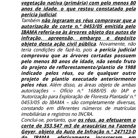
vegetação nativa (primária) com pelo menos 80
anos de idade, o que restou constatado pela
perícia judicial
.
Também
não lograram os réus comprovar que a
autorização de corte n.º 0453/05 emitida pelo
IBAMA referia-se às árvores objeto dos autos de
infração, apreensão, embargo e depósito
objeto desta ação civil pública
. Novamente, não
teria condições de fazê-lo, pois
a perícia judicial
comprovou que as árvores cortadas possuem
pelo menos 80 anos de idade, não sendo fruto
do projeto de reflorestamento/plantio de 1988
indicado pelos réus, ou de qualquer outro
projeto de plantio executado anteriormente
pelos réus
. Além disso, as áreas objeto de ambas
autorizações – Ofício n.º 1688/05 do IAP e
‘Autorização para Exploração de Floresta Plantada’ n.º
0453/05 do IBAMA – são completamente diversas,
constando em diferentes números de matrículas
imobiliárias e registros no INCRA.
Conclui-se, portanto, que
os réus, ao efetuarem o
corte de 353,547 m3 de araucárias na Fazenda
Geyer, objeto do Auto de Infração n.º 247123-D
do IBAMA, efetivamente incorreram em