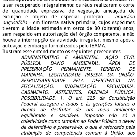
a ser recuperado integralmente: os réus realizaram o corte
de quantidade expressiva de vegetação ameaçada de
extinção e objeto de especial proteção –
araucária
angustifólia –
em floresta nativa primária, cujos espécimes
tiveram a idade estimada em cerca de 80 (oitenta) anos,
sem respaldo em autorização def órgão competente, e não
houve a interrupção da atividade irregular, mesmo após a
autuação e embargo formalizados pelo IBAMA.
Ilustram esse entendimento os seguintes precedentes:
ADMINISTRATIVO E AMBIENTAL. AÇÃO CIVIL
PÚBLICA. DANO AMBIENTAL. ÁREA DE
PRESERVAÇÃO PERMANENTE. TERRENO DE
MARINHA. LEGITIMIDADE PASSIVA DA UNIÃO.
RESPONSABILIDADE PELA DEFICIÊNCIA NA
FISCALIZAÇÃO. INDENIZAÇÃO PECUNIÁRIA.
CABIMENTO. ASTREINTES. FAZENDA PÚBLICA.
POSSIBILIDADE. 1. O art. 225 da Constituição
Federal assegura a todos e às gerações futuras o
direito de desfrutar de um meio ambiente
equilibrado e saudável, impondo não só à
coletividade como também ao Poder Público o dever
de defendê-lo e preservá-lo, o que é reforçado pela
atribuição de competência comum à União, aos