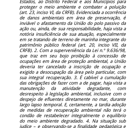
Estados, ao Distrito Federal e aos Municípios para
proteger o meio ambiente e combater a poluição
(art. 23, inciso VI, da CRFB). Evidenciada a ocorrência
de danos ambientais em área de preservação, é
inviável o afastamento da União do polo passivo da
ação ou, ainda, de sua responsabilidade, haja vista a
notória insuficiência de sua atuação, especialmente
em se tratando de terreno de marinha integrante do
patrimônio público federal (art. 20, inciso VII, da
CRFB). 2. Com a superveniência da Lei n.º 9.636/98,
que traz em seu bojo proibição à concessão de
ocupações em área de proteção ambiental, a União
deveria ter cancelado a inscrição de ocupação e
exigido a desocupação da área pelo particular, com
sua integral recuperação. 3. É cabível a cumulação
das obrigações de fazer com a de pagar, haja vista a
manutenção da atividade degradante, com
desrespeito à legislação ambiental, inclusive com o
despejo de efluentes diretamente no mar, durante
largo lapso temporal. E, certamente, a tardia adoção
de medidas de recuperação ambiental não terá o
condão de restabelecer integralmente o equilíbrio
do meio ambiente degradado. 4. Na situação sub
judice – e observando-se a finalidade pedagógica e