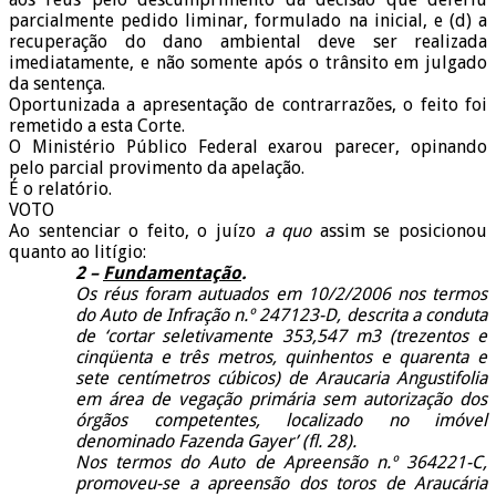
parcialmente pedido liminar, formulado na inicial, e (d) a
recuperação do dano ambiental deve ser realizada
imediatamente, e não somente após o trânsito em julgado
da sentença.
Oportunizada a apresentação de contrarrazões, o feito foi
remetido a esta Corte.
O Ministério Público Federal exarou parecer, opinando
pelo parcial provimento da apelação.
É o relatório.
VOTO
Ao sentenciar o feito, o juízo
a quo
assim se posicionou
quanto ao litígio:
2 –
Fundamentação
.
Os réus foram autuados em 10/2/2006 nos termos
do Auto de Infração n.º 247123-D, descrita a conduta
de ‘cortar seletivamente 353,547 m3 (trezentos e
cinqüenta e três metros, quinhentos e quarenta e
sete centímetros cúbicos) de Araucaria Angustifolia
em área de vegação primária sem autorização dos
órgãos competentes, localizado no imóvel
denominado Fazenda Gayer’ (fl. 28).
Nos termos do Auto de Apreensão n.º 364221-C,
promoveu-se a apreensão dos toros de Araucária