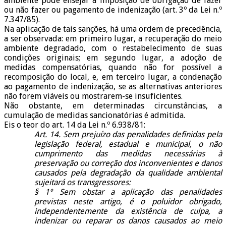
ambiente pode ensejar a imposição de obrigação de fazer
ou não fazer ou pagamento de indenização (art. 3º da Lei n.º
7.347/85).
Na aplicação de tais sanções, há uma ordem de precedência,
a ser observada: em primeiro lugar, a recuperação do meio
ambiente degradado, com o restabelecimento de suas
condições originais; em segundo lugar, a adoção de
medidas compensatórias, quando não for possível a
recomposição do local, e, em terceiro lugar, a condenação
ao pagamento de indenização, se as alternativas anteriores
não forem viáveis ou mostrarem-se insuficientes.
Não obstante, em determinadas circunstâncias, a
cumulação de medidas sancionatórias é admitida.
Eis o teor do art. 14 da Lei n.º 6.938/81:
Art. 14. Sem prejuízo das penalidades definidas pela
legislação federal, estadual e municipal, o não
cumprimento das medidas necessárias à
preservação ou correção dos inconvenientes e danos
causados pela degradação da qualidade ambiental
sujeitará os transgressores:
§ 1º Sem obstar a aplicação das penalidades
previstas neste artigo, é o poluidor obrigado,
independentemente da existência de culpa, a
indenizar ou reparar os danos causados ao meio