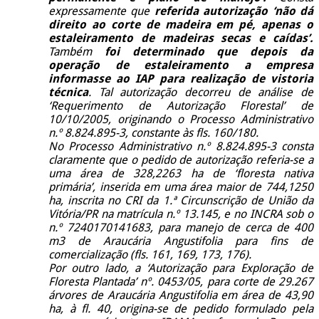
expressamente que
referida autorização ‘não dá
direito ao corte de madeira em pé, apenas o
estaleiramento de madeiras secas e caídas’.
Também
foi determinado que depois da
operação de estaleiramento a empresa
informasse ao IAP para realização de vistoria
técnica
. Tal autorização decorreu de análise de
‘Requerimento de Autorização Florestal’ de
10/10/2005, originando o Processo Administrativo
n.º 8.824.895-3, constante às fls. 160/180.
No Processo Administrativo n.º 8.824.895-3 consta
claramente que o pedido de autorização referia-se a
uma área de 328,2263 ha de ‘floresta nativa
primária’, inserida em uma área maior de 744,1250
ha, inscrita no CRI da 1.ª Circunscrição de União da
Vitória/PR na matrícula n.º 13.145, e no INCRA sob o
n.º 7240170141683, para manejo de cerca de 400
m3 de Araucária Angustifolia para fins de
comercialização (fls. 161, 169, 173, 176).
Por outro lado, a ‘Autorização para Exploração de
Floresta Plantada’ nº. 0453/05, para corte de 29.267
árvores de Araucária Angustifolia em área de 43,90
ha, à fl. 40, origina-se de pedido formulado pela