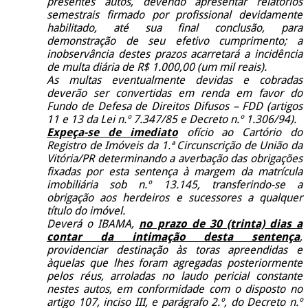
presentes autos, devendo apresentar relatórios
semestrais firmado por profissional devidamente
habilitado, até sua final conclusão, para
demonstração de seu efetivo cumprimento; a
inobservância destes prazos acarretará a incidência
de multa diária de R$ 1.000,00 (um mil reais).
As multas eventualmente devidas e cobradas
deverão ser convertidas em renda em favor do
Fundo de Defesa de Direitos Difusos – FDD (artigos
11 e 13 da Lei n.º 7.347/85 e Decreto n.º 1.306/94).
Expeça-se de imediato
ofício ao Cartório do
Registro de Imóveis da 1.ª Circunscrição de União da
Vitória/PR determinando a averbação das obrigações
fixadas por esta sentença à margem da matrícula
imobiliária sob n.º 13.145, transferindo-se a
obrigação aos herdeiros e sucessores a qualquer
título do imóvel.
Deverá o IBAMA,
no prazo de 30 (trinta) dias a
contar da intimação desta sentença
,
providenciar destinação às toras apreendidas e
àquelas que lhes foram agregadas posteriormente
pelos réus, arroladas no laudo pericial constante
nestes autos, em conformidade com o disposto no
artigo 107, inciso III, e parágrafo 2.º, do Decreto n.º