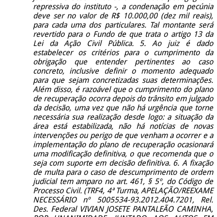
repressiva do instituto -, a condenação em pecúnia
deve ser no valor de R$ 10.000,00 (dez mil reais),
para cada uma dos particulares. Tal montante será
revertido para o Fundo de que trata o artigo 13 da
Lei da Ação Civil Pública. 5. Ao juiz é dado
estabelecer os critérios para o cumprimento da
obrigação que entender pertinentes ao caso
concreto, inclusive definir o momento adequado
para que sejam concretizadas suas determinações.
Além disso, é razoável que o cumprimento do plano
de recuperação ocorra depois do trânsito em julgado
da decisão, uma vez que não há urgência que torne
necessária sua realização desde logo: a situação da
área está estabilizada, não há notícias de novas
intervenções ou perigo de que venham a ocorrer e a
implementação do plano de recuperação ocasionará
uma modificação definitiva, o que recomenda que o
seja com suporte em decisão definitiva. 6. A fixação
de multa para o caso de descumprimento de ordem
judicial tem amparo no art. 461, § 5º, do Código de
Processo Civil. (TRF4, 4ª Turma, APELAÇÃO/REEXAME
NECESSÁRIO nº 5005534-93.2012.404.7201, Rel.
Des. Federal VIVIAN JOSETE PANTALEÃO CAMINHA,