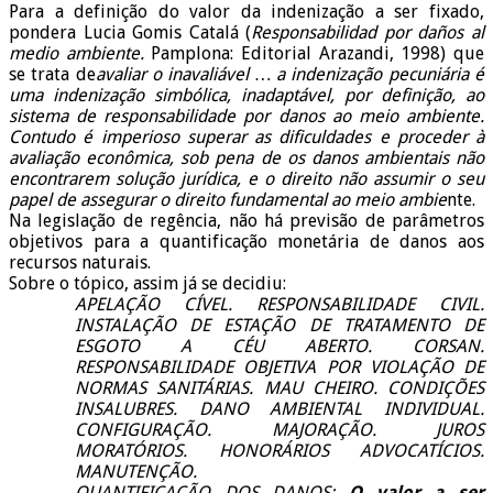
Para a definição do valor da indenização a ser fixado,
pondera Lucia Gomis Catalá (
Responsabilidad por daños al
medio ambiente.
Pamplona: Editorial Arazandi, 1998) que
se trata de
avaliar o inavaliável … a indenização pecuniária é
uma indenização simbólica, inadaptável, por definição, ao
sistema de responsabilidade por danos ao meio ambiente.
Contudo é imperioso superar as dificuldades e proceder à
avaliação econômica, sob pena de os danos ambientais não
encontrarem solução jurídica, e o direito não assumir o seu
papel de assegurar o direito fundamental ao meio ambie
nte.
Na legislação de regência, não há previsão de parâmetros
objetivos para a quantificação monetária de danos aos
recursos naturais.
Sobre o tópico, assim já se decidiu:
APELAÇÃO CÍVEL. RESPONSABILIDADE CIVIL.
INSTALAÇÃO DE ESTAÇÃO DE TRATAMENTO DE
ESGOTO A CÉU ABERTO. CORSAN.
RESPONSABILIDADE OBJETIVA POR VIOLAÇÃO DE
NORMAS SANITÁRIAS. MAU CHEIRO. CONDIÇÕES
INSALUBRES. DANO AMBIENTAL INDIVIDUAL.
CONFIGURAÇÃO. MAJORAÇÃO. JUROS
MORATÓRIOS. HONORÁRIOS ADVOCATÍCIOS.
MANUTENÇÃO.
QUANTIFICAÇÃO DOS DANOS:
O valor a ser