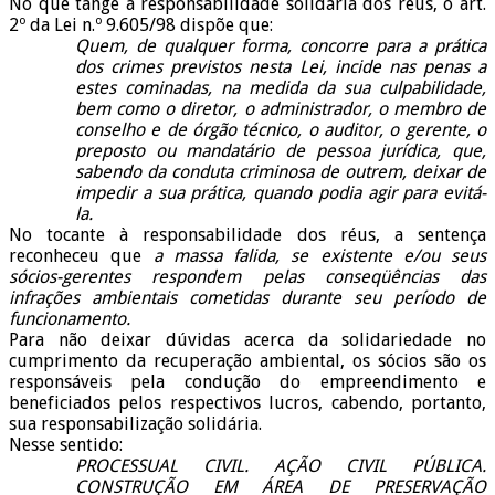
No que tange à responsabilidade solidária dos réus, o art.
2º da Lei n.º 9.605/98 dispõe que:
Quem, de qualquer forma, concorre para a prática
dos crimes previstos nesta Lei, incide nas penas a
estes cominadas, na medida da sua culpabilidade,
bem como o diretor, o administrador, o membro de
conselho e de órgão técnico, o auditor, o gerente, o
preposto ou mandatário de pessoa jurídica, que,
sabendo da conduta criminosa de outrem, deixar de
impedir a sua prática, quando podia agir para evitá-
la.
No tocante à responsabilidade dos réus, a sentença
reconheceu que
a massa falida, se existente e/ou seus
sócios-gerentes respondem pelas conseqüências das
infrações ambientais cometidas durante seu período de
funcionamento.
Para não deixar dúvidas acerca da solidariedade no
cumprimento da recuperação ambiental, os sócios são os
responsáveis pela condução do empreendimento e
beneficiados pelos respectivos lucros, cabendo, portanto,
sua responsabilização solidária.
Nesse sentido:
PROCESSUAL CIVIL. AÇÃO CIVIL PÚBLICA.
CONSTRUÇÃO EM ÁREA DE PRESERVAÇÃO