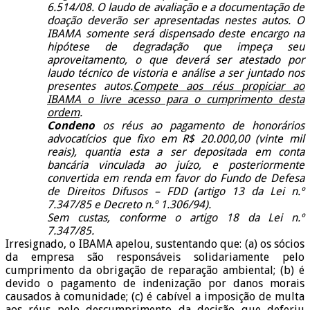
6.514/08. O laudo de avaliação e a documentação de
doação deverão ser apresentadas nestes autos. O
IBAMA somente será dispensado deste encargo na
hipótese de degradação que impeça seu
aproveitamento, o que deverá ser atestado por
laudo técnico de vistoria e análise a ser juntado nos
presentes autos.
Compete aos réus propiciar ao
IBAMA o livre acesso para o cumprimento desta
ordem
.
Condeno
os réus ao pagamento de honorários
advocatícios que fixo em R$ 20.000,00 (vinte mil
reais), quantia esta a ser depositada em conta
bancária vinculada ao juízo, e posteriormente
convertida em renda em favor do Fundo de Defesa
de Direitos Difusos – FDD (artigo 13 da Lei n.º
7.347/85 e Decreto n.º 1.306/94).
Sem custas, conforme o artigo 18 da Lei n.º
7.347/85.
Irresignado, o IBAMA apelou, sustentando que: (a) os sócios
da empresa são responsáveis solidariamente pelo
cumprimento da obrigação de reparação ambiental; (b) é
devido o pagamento de indenização por danos morais
causados à comunidade; (c) é cabível a imposição de multa
aos réus pelo descumprimento da decisão que deferiu