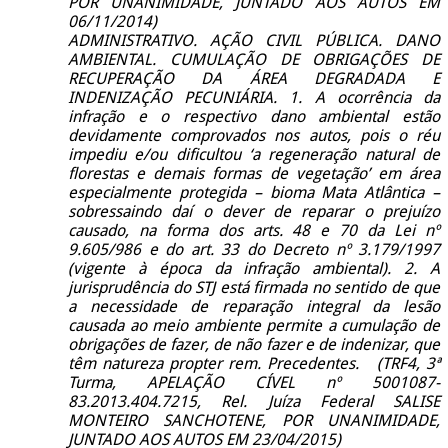
POR UNANIMIDADE, JUNTADO AOS AUTOS EM
06/11/2014)
ADMINISTRATIVO. AÇÃO CIVIL PÚBLICA. DANO
AMBIENTAL. CUMULAÇÃO DE OBRIGAÇÕES DE
RECUPERAÇÃO DA ÁREA DEGRADADA E
INDENIZAÇÃO PECUNIÁRIA. 1. A ocorrência da
infração e o respectivo dano ambiental estão
devidamente comprovados nos autos, pois o réu
impediu e/ou dificultou ‘a regeneração natural de
florestas e demais formas de vegetação’ em área
especialmente protegida – bioma Mata Atlântica –
sobressaindo daí o dever de reparar o prejuízo
causado, na forma dos arts. 48 e 70 da Lei nº
9.605/986 e do art. 33 do Decreto nº 3.179/1997
(vigente à época da infração ambiental). 2. A
jurisprudência do STJ está firmada no sentido de que
a necessidade de reparação integral da lesão
causada ao meio ambiente permite a cumulação de
obrigações de fazer, de não fazer e de indenizar, que
têm natureza propter rem. Precedentes. (TRF4, 3ª
Turma, APELAÇÃO CÍVEL nº 5001087-
83.2013.404.7215, Rel. Juíza Federal SALISE
MONTEIRO SANCHOTENE, POR UNANIMIDADE,
JUNTADO AOS AUTOS EM 23/04/2015)