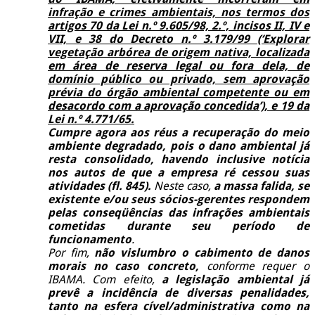
infração e crimes ambientais, nos termos dos
artigos 70 da Lei n.º 9.605/98, 2.º, incisos II, IV e
VII, e 38 do Decreto n.º 3.179/99 (‘Explorar
vegetação arbórea de origem nativa, localizada
em área de reserva legal ou fora dela, de
domínio público ou privado, sem aprovação
prévia do órgão ambiental competente ou em
desacordo com a aprovação concedida’), e 19 da
Lei n.º 4.771/65.
Cumpre agora aos réus a recuperação do meio
ambiente degradado, pois o dano ambiental já
resta consolidado, havendo inclusive notícia
nos autos de que a empresa ré cessou suas
atividades (fl. 845).
Neste caso,
a massa falida, se
existente e/ou seus sócios-gerentes respondem
pelas conseqüências das infrações ambientais
cometidas durante seu período de
funcionamento
.
Por fim,
não vislumbro o cabimento de danos
morais no caso concreto,
conforme requer o
IBAMA. Com efeito,
a legislação ambiental já
prevê a incidência de diversas penalidades,
tanto na esfera cível/administrativa como na