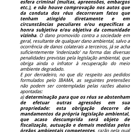
esfera criminal (multas, apreensões, embargos
etc.), e não houve comprovação nos autos que
da conduta dos réus decorreram fatos que
tenham atingido diretamente e em
circunstâncias peculiares e/ou específicas a
honra subjetiva e/ou objetiva da comunidade
vizinha
. O dano promovido contra a sociedade em
geral, resultante de qualquer dano ambiental, salvo a
ocorrência de danos colaterais a terceiros, já se acha
suficientemente ‘indenizado’ na forma das diversas
penalidades previstas pela legislação ambiental, que
obriga ainda o infrator à recuperação do meio
ambiente degradado.
E por derradeiro, no que diz respeito aos pedidos
formulados pelo IBAMA, as seguintes pretensões
não podem ser contempladas pelas razões abaixo
apontadas:
a)
determinação para que os réus se abstenham
de efetuar outras agressões em sua
propriedade: esta obrigação decorre de
mandamentos da própria legislação ambiental,
que acaso descumprida será objeto de
fiscalização, autuação e demais medidas pelos
órgãos ambientais competentes
, razão pela qual