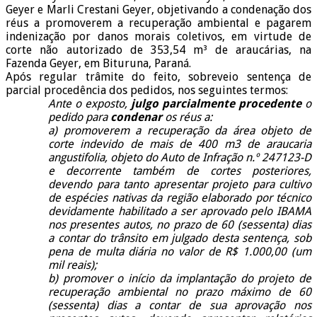
Geyer e Marli Crestani Geyer, objetivando a condenação dos
réus a promoverem a recuperação ambiental e pagarem
indenização por danos morais coletivos, em virtude de
corte não autorizado de 353,54 m³ de araucárias, na
Fazenda Geyer, em Bituruna, Paraná.
Após regular trâmite do feito, sobreveio sentença de
parcial procedência dos pedidos, nos seguintes termos:
Ante o exposto,
julgo parcialmente procedente
o
pedido para
condenar
os réus a:
a) promoverem a recuperação da área objeto de
corte indevido de mais de 400 m3 de araucaria
angustifolia, objeto do Auto de Infração n.º 247123-D
e decorrente também de cortes posteriores,
devendo para tanto apresentar projeto para cultivo
de espécies nativas da região elaborado por técnico
devidamente habilitado a ser aprovado pelo IBAMA
nos presentes autos, no prazo de 60 (sessenta) dias
a contar do trânsito em julgado desta sentença, sob
pena de multa diária no valor de R$ 1.000,00 (um
mil reais);
b) promover o início da implantação do projeto de
recuperação ambiental no prazo máximo de 60
(sessenta) dias a contar de sua aprovação nos