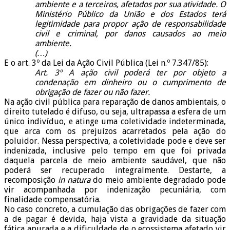
ambiente e a terceiros, afetados por sua atividade. O
Ministério Público da União e dos Estados terá
legitimidade para propor ação de responsabilidade
civil e criminal, por danos causados ao meio
ambiente.
(…)
E o art. 3º da Lei da Ação Civil Pública (Lei n.º 7.347/85):
Art. 3º A ação civil poderá ter por objeto a
condenação em dinheiro ou o cumprimento de
obrigação de fazer ou não fazer.
Na ação civil pública para reparação de danos ambientais, o
direito tutelado é difuso, ou seja, ultrapassa a esfera de um
único indivíduo, e atinge uma coletividade indeterminada,
que arca com os prejuízos acarretados pela ação do
poluidor. Nessa perspectiva, a coletividade pode e deve ser
indenizada, inclusive pelo tempo em que foi privada
daquela parcela de meio ambiente saudável, que não
poderá ser recuperado integralmente. Destarte, a
recomposição
in natura
do meio ambiente degradado pode
vir acompanhada por indenização pecuniária, com
finalidade compensatória.
No caso concreto, a cumulação das obrigações de fazer com
a de pagar é devida, haja vista a gravidade da situação
fática apurada e a dificuldade de o ecossistema afetado vir