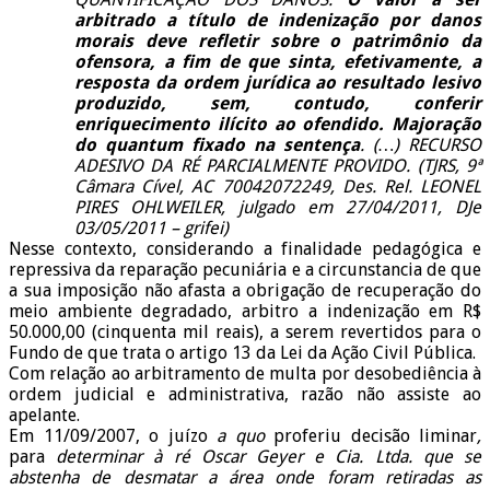
arbitrado a título de indenização por danos
morais deve refletir sobre o patrimônio da
ofensora, a fim de que sinta, efetivamente, a
resposta da ordem jurídica ao resultado lesivo
produzido, sem, contudo, conferir
enriquecimento ilícito ao ofendido. Majoração
do quantum fixado na sentença
. (…) RECURSO
ADESIVO DA RÉ PARCIALMENTE PROVIDO. (TJRS, 9ª
Câmara Cível, AC 70042072249, Des. Rel. LEONEL
PIRES OHLWEILER, julgado em 27/04/2011, DJe
03/05/2011 – grifei)
Nesse contexto, considerando a finalidade pedagógica e
repressiva da reparação pecuniária e a circunstancia de que
a sua imposição não afasta a obrigação de recuperação do
meio ambiente degradado, arbitro a indenização em R$
50.000,00 (cinquenta mil reais), a serem revertidos para o
Fundo de que trata o artigo 13 da Lei da Ação Civil Pública.
Com relação ao arbitramento de multa por desobediência à
ordem judicial e administrativa, razão não assiste ao
apelante.
Em 11/09/2007, o juízo
a quo
proferiu decisão liminar
,
para
determinar à ré Oscar Geyer e Cia. Ltda. que
se
abstenha de desmatar a área onde foram retiradas as