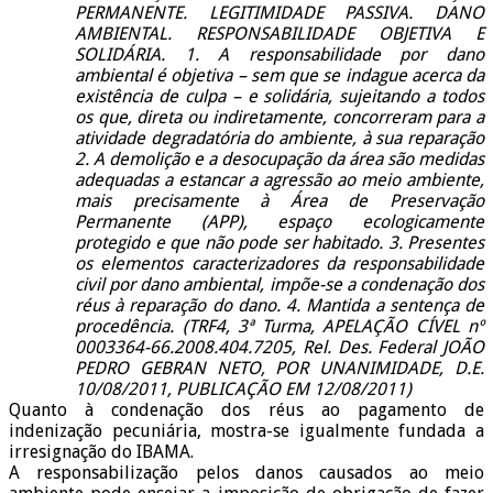
PERMANENTE. LEGITIMIDADE PASSIVA. DANO
AMBIENTAL. RESPONSABILIDADE OBJETIVA E
SOLIDÁRIA. 1. A responsabilidade por dano
ambiental é objetiva – sem que se indague acerca da
existência de culpa – e solidária, sujeitando a todos
os que, direta ou indiretamente, concorreram para a
atividade degradatória do ambiente, à sua reparação
2. A demolição e a desocupação da área são medidas
adequadas a estancar a agressão ao meio ambiente,
mais precisamente à Área de Preservação
Permanente (APP), espaço ecologicamente
protegido e que não pode ser habitado. 3. Presentes
os elementos caracterizadores da responsabilidade
civil por dano ambiental, impõe-se a condenação dos
réus à reparação do dano. 4. Mantida a sentença de
procedência. (TRF4, 3ª Turma, APELAÇÃO CÍVEL nº
0003364-66.2008.404.7205, Rel. Des. Federal JOÃO
PEDRO GEBRAN NETO, POR UNANIMIDADE, D.E.
10/08/2011, PUBLICAÇÃO EM 12/08/2011)
Quanto à condenação dos réus ao pagamento de
indenização pecuniária, mostra-se igualmente fundada a
irresignação do IBAMA.
A responsabilização pelos danos causados ao meio