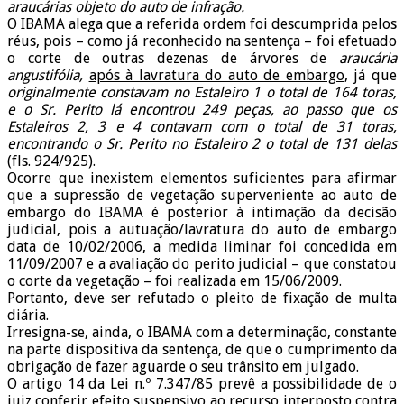
araucárias objeto do auto de infração.
O IBAMA alega que a referida ordem foi descumprida pelos
réus, pois – como já reconhecido na sentença – foi efetuado
o corte de outras dezenas de árvores de
araucária
angustifólia,
após à lavratura do auto de embargo
, já que
originalmente constavam no Estaleiro 1 o total de 164 toras,
e o Sr. Perito lá encontrou 249 peças, ao passo que os
Estaleiros 2, 3 e 4 contavam com o total de 31 toras,
encontrando o Sr. Perito no Estaleiro 2 o total de 131 delas
(fls. 924/925).
Ocorre que inexistem elementos suficientes para afirmar
que a supressão de vegetação superveniente ao auto de
embargo do IBAMA é posterior à intimação da decisão
judicial, pois a autuação/lavratura do auto de embargo
data de 10/02/2006, a medida liminar foi concedida em
11/09/2007 e a avaliação do perito judicial – que constatou
o corte da vegetação – foi realizada em 15/06/2009.
Portanto, deve ser refutado o pleito de fixação de multa
diária.
Irresigna-se, ainda, o IBAMA com a determinação, constante
na parte dispositiva da sentença, de que o cumprimento da
obrigação de fazer aguarde o seu trânsito em julgado.
O artigo 14 da Lei n.º 7.347/85 prevê a possibilidade de o
juiz conferir efeito suspensivo ao recurso interposto contra