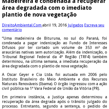
Madeireira é condenada a recuperar
área degradada com o imediato
plantio de nova vegetação
DireitoAmbiental.Com
abril 19, 2016
Julgados
Escreva seu
comentário
“Uma madeireira de Bituruna, no sul do Paraná, foi
condenada a pagar indenização ao Fundo de Interesses
Difusos por ter cortado um volume de 353 m³ de
araucárias nativas sem autorização. Além da indenização, o
Tribunal Regional Federal da 4ª Região (TRF4) também
determinou, na última semana, a imediata recuperação da
área degradada com o plantio de nova vegetação.
A Oscar Geyer e Cia Ltda. foi autuada em 2006 pelo
Instituto Brasileiro do Meio Ambiente e dos Recursos
Naturais Renováveis (Ibama). O órgão ingressou com a ação
civil pública na 1ª Vara Federal de União da Vitória (PR).
Em primeira instância, a Justiça apenas determinou a
recuperação da área degrada após o trânsito julgado do
processo. Entretanto, segundo a sentença, o pedido de