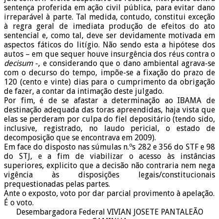
sentença proferida em ação civil pública, para evitar dano
irreparável à parte. Tal medida, contudo, constitui exceção
à regra geral de imediata produção de efeitos do ato
sentencial e, como tal, deve ser devidamente motivada em
aspectos fáticos do litígio. Não sendo esta a hipótese dos
autos – em que sequer houve insurgência dos réus contra o
decisum
-, e considerando que o dano ambiental agrava-se
com o decurso do tempo, impõe-se a fixação do prazo de
120 (cento e vinte) dias para o cumprimento da obrigação
de fazer, a contar da intimação deste julgado.
Por fim, é de se afastar a determinação ao IBAMA de
destinação adequada das toras apreendidas, haja vista que
elas se perderam por culpa do fiel depositário (tendo sido,
inclusive, registrado, no laudo pericial, o estado de
decomposição que se encontrava em 2009).
Em face do disposto nas súmulas n.ºs 282 e 356 do STF e 98
do STJ, e a fim de viabilizar o acesso às instâncias
superiores, explicito que a decisão não contraria nem nega
vigência às disposições legais/constitucionais
prequestionadas pelas partes.
Ante o exposto, voto por dar parcial provimento à apelação.
É o voto.
Desembargadora Federal VIVIAN JOSETE PANTALEÃO