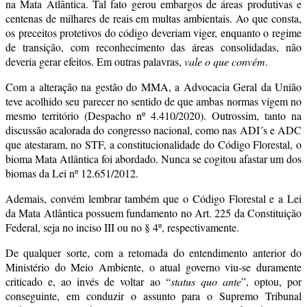
na Mata Atlântica. Tal fato gerou embargos de áreas produtivas e
centenas de milhares de reais em multas ambientais. Ao que consta,
os preceitos protetivos do código deveriam viger, enquanto o regime
de transição, com reconhecimento das áreas consolidadas, não
deveria gerar efeitos. Em outras palavras,
vale o que convém
.
Com a alteração na gestão do MMA, a Advocacia Geral da União
teve acolhido seu parecer no sentido de que ambas normas vigem no
mesmo território (Despacho nº 4.410/2020). Outrossim, tanto na
discussão acalorada do congresso nacional, como nas ADI´s e ADC
que atestaram, no STF, a constitucionalidade do Código Florestal, o
bioma Mata Atlântica foi abordado. Nunca se cogitou afastar um dos
biomas da Lei nº 12.651/2012.
Ademais, convém lembrar também que o Código Florestal e a Lei
da Mata Atlântica possuem fundamento no Art. 225 da Constituição
Federal, seja no inciso III ou no § 4º, respectivamente.
De qualquer sorte, com a retomada do entendimento anterior do
Ministério do Meio Ambiente, o atual governo viu-se duramente
criticado e, ao invés de voltar ao “
status quo ante
”, optou, por
conseguinte, em conduzir o assunto para o Supremo Tribunal