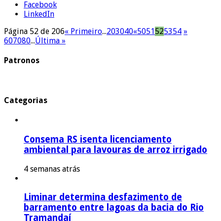
Facebook
LinkedIn
Página 52 de 206
« Primeiro
...
20
30
40
«
50
51
52
53
54
»
60
70
80
...
Última »
Patronos
Categorias
Consema RS isenta licenciamento
ambiental para lavouras de arroz irrigado
4 semanas atrás
Liminar determina desfazimento de
barramento entre lagoas da bacia do Rio
Tramandaí