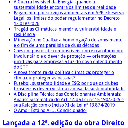
A Guerra Invisível da Energia: quando a
sustentabilidade encontra os limites da realidade
Pagamento por serviços ambientais em APP e Reserva
Legal: os limites do poder regulamentar no Decreto
13.018/2026
Tragédias Climáticas: memória, vulnerabilidade e
resiliência
Mineração no Guaíba: a homologação do zoneamento
e o fim de uma paralisia de duas décadas
Cães em postos de combustíveis: entre o acolhimento
involuntário e o dever de proteção — orientações
jurídicas para empresas à luz do novo entendimento
do STF
A nova fronteira da política climática: proteger o
clima ou proteger as pessoas?
Futebol, sustentabilidade e ESG: por que os clubes
brasileiros devem vestir a camisa da sustentabilidade
A Disciplina Técnica das Condicionantes Ambientais:
Análise Sistemática do Art. 14 da Lei nº 15.190/2025 e
sua Relação com o Inciso XI da Lei nº 13.874/2019
O Amor Está no Ar… Condicionado!
Lançada a 12ª. edição da obra Direito