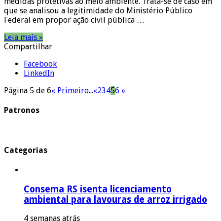
medidas protetivas ao meio ambiente. Trata-se de caso em
que se analisou a legitimidade do Ministério Público
Federal em propor ação civil pública …
Leia mais »
Compartilhar
Facebook
LinkedIn
Página 5 de 6
« Primeiro
...
«
2
3
4
5
6
»
Patronos
Categorias
Consema RS isenta licenciamento
ambiental para lavouras de arroz irrigado
4 semanas atrás