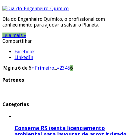
Dia do Engenheiro Químico, o profissional com
conhecimento para ajudar a salvar o Planeta.
Leia mais »
Compartilhar
Facebook
LinkedIn
Página 6 de 6
« Primeiro
...
«
2
3
4
5
6
Patronos
Categorias
Consema RS isenta licenciamento
ambiental para lavouras de arroz irrigado