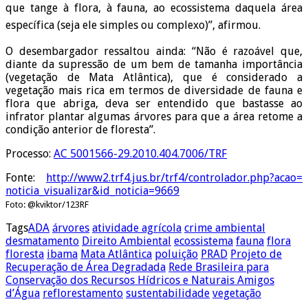
que tange à flora, à fauna, ao ecossistema daquela área
específica (seja ele simples ou complexo)”, afirmou.
O desembargador ressaltou ainda: “Não é razoável que,
diante da supressão de um bem de tamanha importância
(vegetação de Mata Atlântica), que é considerado a
vegetação mais rica em termos de diversidade de fauna e
flora que abriga, deva ser entendido que bastasse ao
infrator plantar algumas árvores para que a área retome a
condição anterior de floresta”.
Processo:
AC 5001566-29.2010.404.7006/TRF
Fonte:
http://www2.trf4.jus.
br/trf4/controlador.php?acao=
noticia_visualizar&id_noticia=
9669
Foto: @kviktor/123RF
Tags
ADA
árvores
atividade agrícola
crime ambiental
desmatamento
Direito Ambiental
ecossistema
fauna
flora
floresta
ibama
Mata Atlântica
poluição
PRAD
Projeto de
Recuperação de Área Degradada
Rede Brasileira para
Conservação dos Recursos Hídricos e Naturais Amigos
d’Água
reflorestamento
sustentabilidade
vegetação