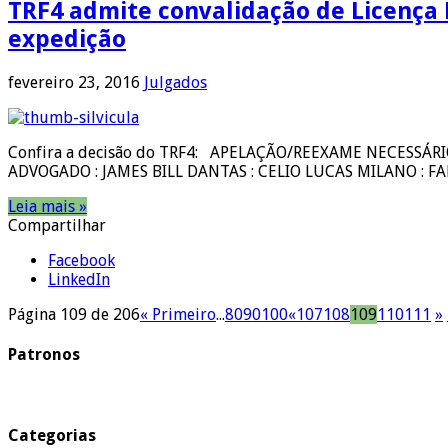
TRF4 admite convalidação de Licença 
expedição
fevereiro 23, 2016
Julgados
Confira a decisão do TRF4: APELAÇÃO/REEXAME NECESSÁRIO
ADVOGADO : JAMES BILL DANTAS : CELIO LUCAS MILANO : FABIA
Leia mais »
Compartilhar
Facebook
LinkedIn
Página 109 de 206
« Primeiro
...
80
90
100
«
107
108
109
110
111
»
Patronos
Categorias