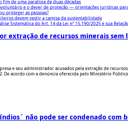
 fim de uma paralisia de duas décadas
nvoluntário e o dever de proteção — orientações jurídicas pa
 ou proteger as pessoas?
sileiros devem vestir a camisa da sustentabilidade
lise Sistemática do Art. 14 da Lei nº 15.190/2025 e sua Relaçã
or extração de recursos minerais sem 
resa e seu administrador acusados pela extração de recursos m
2. De acordo com a denúncia oferecida pelo Ministério Público
s índios´ não pode ser condenado com 