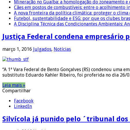
Mineração no Guaíba: a homologação do zoneamento e o
Cães em postos de combustíveis: entre o acolhimento i
A nova fronteira da política climática: proteger o clima
Futebol, sustentabilidade e ESG: por que os clubes bra
A Disciplina Técnica das Condicionantes Ambientais: Aná
Justiça Federal condena empresário p
março 1, 2016
Julgados
,
Notícias
“A 1ª Vara Federal de Bento Gonçalves (RS) condenou uma emp
substituto Eduardo Kahler Ribeiro, foi proferida no dia 26/0
Leia mais »
Compartilhar
Facebook
LinkedIn
Silvícola já punido pelo ´tribunal do