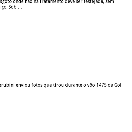
esgoto onde não há tratamento deve ser festejada, sem
viço. Sob …
uerubini enviou fotos que tirou durante o vôo 1475 da Gol