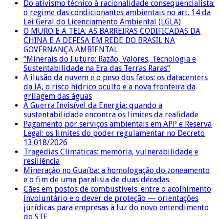
Do ativismo técnico à racionalidade consequencialista:
o regime das condicionantes ambientais no art. 14 da
Lei Geral do Licenciamento Ambiental (LGLA)
O MURO E A TEIA: AS BARREIRAS CODIFICADAS DA
CHINA E A DEFESA EM REDE DO BRASIL NA
GOVERNANÇA AMBIENTAL
“Minerais do Futuro: Razão, Valores, Tecnologia e
Sustentabilidade na Era das Terras Raras”
A ilusão da nuvem e o peso dos fatos: os datacenters
da IA, o risco hídrico oculto e a nova fronteira da
grilagem das águas
A Guerra Invisível da Energia: quando a
sustentabilidade encontra os limites da realidade
Pagamento por serviços ambientais em APP e Reserva
Legal: os limites do poder regulamentar no Decreto
13.018/2026
Tragédias Climáticas: memória, vulnerabilidade e
resiliência
Mineração no Guaíba: a homologação do zoneamento
e o fim de uma paralisia de duas décadas
Cães em postos de combustíveis: entre o acolhimento
involuntário e o dever de proteção — orientações
jurídicas para empresas à luz do novo entendimento
do STF