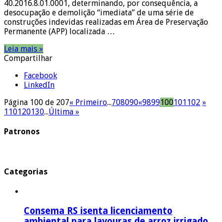
40.2016.8.01.0001, determinando, por consequência, a
desocupação e demolição “imediata” de uma série de
construções indevidas realizadas em Área de Preservação
Permanente (APP) localizada …
Leia mais »
Compartilhar
Facebook
LinkedIn
Página 100 de 207
« Primeiro
...
70
80
90
«
98
99
100
101
102
»
110
120
130
...
Última »
Patronos
Categorias
Consema RS isenta licenciamento
ambiental para lavouras de arroz irrigado