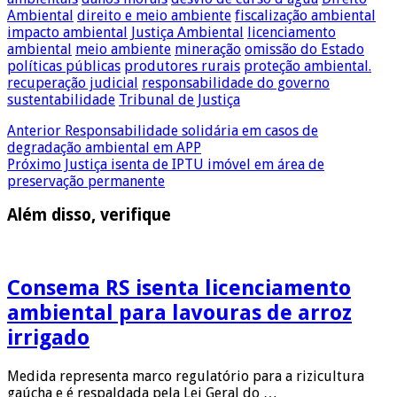
Ambiental
direito e meio ambiente
fiscalização ambiental
impacto ambiental
Justiça Ambiental
licenciamento
ambiental
meio ambiente
mineração
omissão do Estado
políticas públicas
produtores rurais
proteção ambiental.
recuperação judicial
responsabilidade do governo
sustentabilidade
Tribunal de Justiça
Anterior
Responsabilidade solidária em casos de
degradação ambiental em APP
Próximo
Justiça isenta de IPTU imóvel em área de
preservação permanente
Além disso, verifique
Consema RS isenta licenciamento
ambiental para lavouras de arroz
irrigado
Medida representa marco regulatório para a rizicultura
gaúcha e é respaldada pela Lei Geral do …