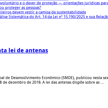
nvoluntário e o dever de proteção — orientações jurídicas pa
 ou proteger as pessoas?
sileiros devem vestir a camisa da sustentabilidade
lise Sistemática do Art. 14 da Lei nº 15.190/2025 e sua Relaçã
ta lei de antenas
pal de Desenvolvimento Econômico (SMDE), publicou nesta sexta-
18 de dezembro de 2018. A lei das antenas dispõe sobre as …