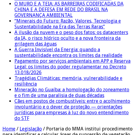
O MURO E A TEIA: AS BARREIRAS CODIFICADAS DA
CHINA E A DEFESA EM REDE DO BRASIL NA
GOVERNANÇA AMBIENTAL
“Minerais do Futuro: Razão, Valores, Tecnologia e
Sustentabilidade na Era das Terras Raras”
A ilusão da nuvem e o peso dos fatos: os datacenters
da IA, o risco hídrico oculto e a nova fronteira da
grilagem das águas
A Guerra Invisível da Energia: quando a
sustentabilidade encontra os limites da realidade
Pagamento por serviços ambientais em APP e Reserva
Legal: os limites do poder regulamentar no Decreto
13.018/2026
Tragédias Climáticas: memória, vulnerabilidade e
resiliência
Mineração no Guaíba: a homologação do zoneamento
e o fim de uma paralisia de duas décadas
Cães em postos de combustíveis: entre o acolhimento
involuntário e o dever de proteção — orientações
jurídicas para empresas à luz do novo entendimento
do STF
Home
/
Legislação
/
Portaria do MMA institui procedimento
para identificar e calcular áreas de supressão de vegetação