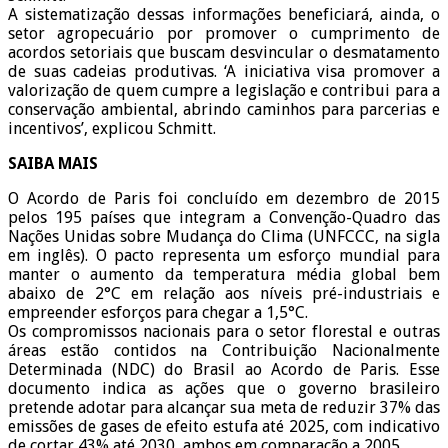
A sistematização dessas informações beneficiará, ainda, o
setor agropecuário por promover o cumprimento de
acordos setoriais que buscam desvincular o desmatamento
de suas cadeias produtivas. ‘A iniciativa visa promover a
valorização de quem cumpre a legislação e contribui para a
conservação ambiental, abrindo caminhos para parcerias e
incentivos’, explicou Schmitt.
SAIBA MAIS
O Acordo de Paris foi concluído em dezembro de 2015
pelos 195 países que integram a Convenção-Quadro das
Nações Unidas sobre Mudança do Clima (UNFCCC, na sigla
em inglês). O pacto representa um esforço mundial para
manter o aumento da temperatura média global bem
abaixo de 2°C em relação aos níveis pré-industriais e
empreender esforços para chegar a 1,5°C.
Os compromissos nacionais para o setor florestal e outras
áreas estão contidos na Contribuição Nacionalmente
Determinada (NDC) do Brasil ao Acordo de Paris. Esse
documento indica as ações que o governo brasileiro
pretende adotar para alcançar sua meta de reduzir 37% das
emissões de gases de efeito estufa até 2025, com indicativo
de cortar 43% até 2030, ambos em comparação a 2005.