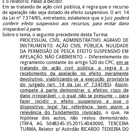
É o relatório. Passo a decidir.
Em se tratando de ação civil pública, é regra que o recurso
de apelação não seja dotado de efeito suspensivo. O art. 14
da Lei nº 7.374/85, entretanto, estabelece que o Juiz
poderá
conferir efeito suspensivo aos recursos, para evitar dano
irreparável à parte
.
Sobre o tema, o seguinte precedente desta Turma:
PROCESSUAL CIVIL. ADMINISTRATIVO. AGRAVO DE
INSTRUMENTO. AÇÃO CIVIL PÚBLICA. NULIDADE
DA PERMISSÃO DE PESCA. EFEITO SUSPENSIVO EM
APELAÇÃO. NÃO CABIMENTO. – Diferentemente do
regramento constante do artigo 520 do CPC,
em se
tratando de ação civil pública, a regra é o
recebimento da apelação no efeito meramente
devolutivo, viabilizando-se a execução provisória
do julgado (art. 14 da Lei n° 7.347/85)
.
Assim,
compete à parte demonstrar o efetivo risco de
dano irreparável – o qual não se presume – para
fazer incidir o efeito suspensivo a que o
dispositivo legal faz referência, bem assim a
relevância do fundamento invocado
, o que, na
hipótese dos autos, não restou demonstrado.
(TRF4, AG 5048345-35.2015.404.0000, TERCEIRA
TURMA, Relator p/ Acórdão RICARDO TEIXEIRA DO