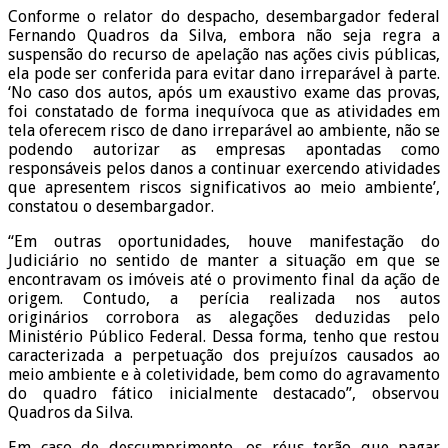
Conforme o relator do despacho, desembargador federal
Fernando Quadros da Silva, embora não seja regra a
suspensão do recurso de apelação nas ações civis públicas,
ela pode ser conferida para evitar dano irreparável à parte.
‘No caso dos autos, após um exaustivo exame das provas,
foi constatado de forma inequívoca que as atividades em
tela oferecem risco de dano irreparável ao ambiente, não se
podendo autorizar as empresas apontadas como
responsáveis pelos danos a continuar exercendo atividades
que apresentem riscos significativos ao meio ambiente’,
constatou o desembargador.
“Em outras oportunidades, houve manifestação do
Judiciário no sentido de manter a situação em que se
encontravam os imóveis até o provimento final da ação de
origem. Contudo, a perícia realizada nos autos
originários corrobora as alegações deduzidas pelo
Ministério Público Federal. Dessa forma, tenho que restou
caracterizada a perpetuação dos prejuízos causados ao
meio ambiente e à coletividade, bem como do agravamento
do quadro fático inicialmente destacado”, observou
Quadros da Silva.
Em caso de descumprimento, os réus terão que pagar