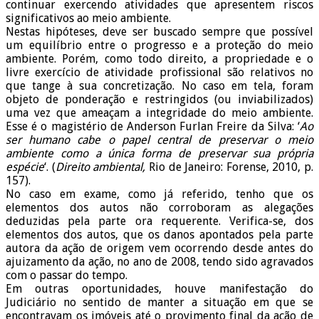
continuar exercendo atividades que apresentem riscos
significativos ao meio ambiente.
Nestas hipóteses, deve ser buscado sempre que possível
um equilíbrio entre o progresso e a proteção do meio
ambiente. Porém, como todo direito, a propriedade e o
livre exercício de atividade profissional são relativos no
que tange à sua concretização. No caso em tela, foram
objeto de ponderação e restringidos (ou inviabilizados)
uma vez que ameaçam a integridade do meio ambiente.
Esse é o magistério de Anderson Furlan Freire da Silva: ‘
Ao
ser humano cabe o papel central de preservar o meio
ambiente como a única forma de preservar sua própria
espécie
‘. (
Direito ambiental,
Rio de Janeiro: Forense, 2010, p.
157).
No caso em exame, como já referido, tenho que os
elementos dos autos não corroboram as alegações
deduzidas pela parte ora requerente. Verifica-se, dos
elementos dos autos, que os danos apontados pela parte
autora da ação de origem vem ocorrendo desde antes do
ajuizamento da ação, no ano de 2008, tendo sido agravados
com o passar do tempo.
Em outras oportunidades, houve manifestação do
Judiciário no sentido de manter a situação em que se
encontravam os imóveis até o provimento final da ação de