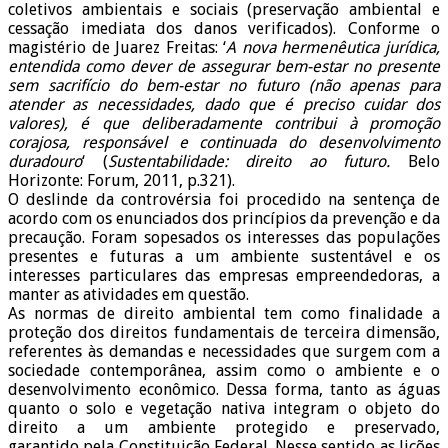
coletivos ambientais e sociais (preservação ambiental e
cessação imediata dos danos verificados). Conforme o
magistério de Juarez Freitas: ‘
A nova hermenêutica jurídica,
entendida como dever de assegurar bem-estar no presente
sem sacrifício do bem-estar no futuro (não apenas para
atender as necessidades, dado que é preciso cuidar dos
valores), é que deliberadamente contribui à promoção
corajosa, responsável e continuada do desenvolvimento
duradouro
‘ (
Sustentabilidade: direito ao futuro.
Belo
Horizonte: Forum, 2011, p.321).
O deslinde da controvérsia foi procedido na sentença de
acordo com os enunciados dos princípios da prevenção e da
precaução. Foram sopesados os interesses das populações
presentes e futuras a um ambiente sustentável e os
interesses particulares das empresas empreendedoras, a
manter as atividades em questão.
As normas de direito ambiental tem como finalidade a
proteção dos direitos fundamentais de terceira dimensão,
referentes às demandas e necessidades que surgem com a
sociedade contemporânea, assim como o ambiente e o
desenvolvimento econômico. Dessa forma, tanto as águas
quanto o solo e vegetação nativa integram o objeto do
direito a um ambiente protegido e preservado,
garantido pela Constituição Federal. Nesse sentido as lições