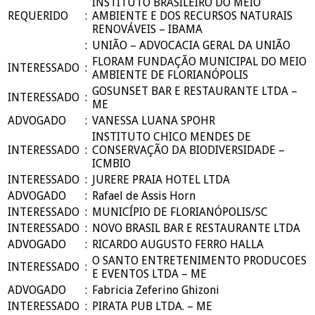
INSTITUTO BRASILEIRO DO MEIO
REQUERIDO
:
AMBIENTE E DOS RECURSOS NATURAIS
RENOVÁVEIS – IBAMA
:
UNIÃO – ADVOCACIA GERAL DA UNIÃO
FLORAM FUNDAÇÃO MUNICIPAL DO MEIO
INTERESSADO
:
AMBIENTE DE FLORIANÓPOLIS
GOSUNSET BAR E RESTAURANTE LTDA –
INTERESSADO
:
ME
ADVOGADO
:
VANESSA LUANA SPOHR
INSTITUTO CHICO MENDES DE
INTERESSADO
:
CONSERVAÇÃO DA BIODIVERSIDADE –
ICMBIO
INTERESSADO
:
JURERE PRAIA HOTEL LTDA
ADVOGADO
:
Rafael de Assis Horn
INTERESSADO
:
MUNICÍPIO DE FLORIANÓPOLIS/SC
INTERESSADO
:
NOVO BRASIL BAR E RESTAURANTE LTDA
ADVOGADO
:
RICARDO AUGUSTO FERRO HALLA
O SANTO ENTRETENIMENTO PRODUCOES
INTERESSADO
:
E EVENTOS LTDA – ME
ADVOGADO
:
Fabricia Zeferino Ghizoni
INTERESSADO
:
PIRATA PUB LTDA. – ME