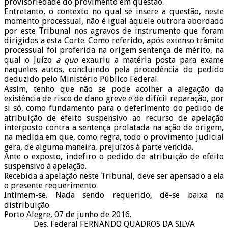
provisoriedade do provimento em questão.
Entretanto, o contexto no qual se insere a questão, neste
momento processual, não é igual àquele outrora abordado
por este Tribunal nos agravos de instrumento que foram
dirigidos a esta Corte. Como referido, após extenso trâmite
processual foi proferida na origem sentença de mérito, na
qual o Juízo
a quo
exauriu a matéria posta para exame
naqueles autos, concluindo pela procedência do pedido
deduzido pelo Ministério Público Federal.
Assim, tenho que não se pode acolher a alegação da
existência de risco de dano greve e de difícil reparação, por
si só, como fundamento para o deferimento do pedido de
atribuição de efeito suspensivo ao recurso de apelação
interposto contra a sentença prolatada na ação de origem,
na medida em que, como regra, todo o provimento judicial
gera, de alguma maneira, prejuízos à parte vencida.
Ante o exposto, indefiro o pedido de atribuição de efeito
suspensivo à apelação.
Recebida a apelação neste Tribunal, deve ser apensado a ela
o presente requerimento.
Intimem-se. Nada sendo requerido, dê-se baixa na
distribuição.
Porto Alegre, 07 de junho de 2016.
Des. Federal FERNANDO QUADROS DA SILVA