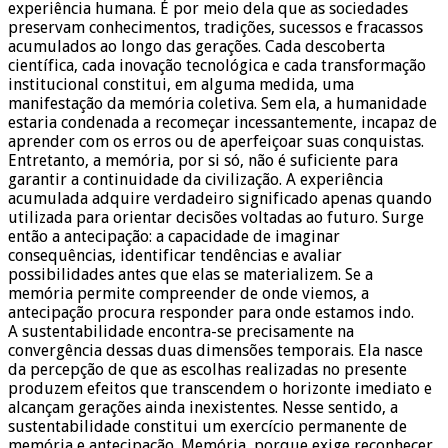
experiência humana. É por meio dela que as sociedades
preservam conhecimentos, tradições, sucessos e fracassos
acumulados ao longo das gerações. Cada descoberta
científica, cada inovação tecnológica e cada transformação
institucional constitui, em alguma medida, uma
manifestação da memória coletiva. Sem ela, a humanidade
estaria condenada a recomeçar incessantemente, incapaz de
aprender com os erros ou de aperfeiçoar suas conquistas.
Entretanto, a memória, por si só, não é suficiente para
garantir a continuidade da civilização. A experiência
acumulada adquire verdadeiro significado apenas quando
utilizada para orientar decisões voltadas ao futuro. Surge
então a antecipação: a capacidade de imaginar
consequências, identificar tendências e avaliar
possibilidades antes que elas se materializem. Se a
memória permite compreender de onde viemos, a
antecipação procura responder para onde estamos indo.
A sustentabilidade encontra-se precisamente na
convergência dessas duas dimensões temporais. Ela nasce
da percepção de que as escolhas realizadas no presente
produzem efeitos que transcendem o horizonte imediato e
alcançam gerações ainda inexistentes. Nesse sentido, a
sustentabilidade constitui um exercício permanente de
memória e antecipação. Memória, porque exige reconhecer