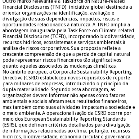
Outro marco relevante é a Taskforce on Nature-related
Financial Disclosures (TNFD), iniciativa global destinada a
orientar organizações na identificação, avaliação e
divulgação de suas dependências, impactos, riscos e
oportunidades relacionados à natureza. A TNFD amplia a
abordagem inaugurada pela Task Force on Climate-related
Financial Disclosures (TCFD), incorporando biodiversidade,
recursos hídricos, ecossistemas e serviços ambientais à
análise de riscos corporativos. Sua proposta reflete a
crescente compreensão de que a perda de capital natural
pode representar riscos financeiros tão significativos
quanto aqueles associados às mudanças climáticas.
No âmbito europeu, a Corporate Sustainability Reporting
Directive (CSRD) estabeleceu novos requisitos de reporte
para milhares de empresas, introduzindo o princípio da
dupla materialidade. Segundo essa abordagem, as
organizações devem informar não apenas como fatores
ambientais e sociais afetam seus resultados financeiros,
mas também como suas atividades impactam a sociedade e
o meio ambiente. A operacionalização da CSRD ocorre por
meio dos European Sustainability Reporting Standards
(ESRS), que definem critérios detalhados para divulgação
de informações relacionadas ao clima, poluição, recursos
hídricos, biodiversidade, economia circular e governança.