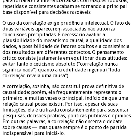
para fortalecer a inferência causal. Correlações robustas,
repetidas e consistentes acabam se tornando a principal
base disponível para decisões razoáveis.
O uso da correlação exige prudência intelectual. O fato de
duas variáveis aparecerem associadas não autoriza
conclusões precipitadas. É necessário avaliar a
plausibilidade do mecanismo causal, a qualidade dos
dados, a possibilidade de fatores ocultos e a consistência
dos resultados em diferentes contextos. O pensamento
crítico consiste justamente em equilibrar duas atitudes:
evitar tanto o ceticismo absoluto (“correlação nunca
significa nada”) quanto a credulidade ingênua (“toda
correlação revela uma causa”).
A correlação, sozinha, não constitui prova definitiva de
causalidade; porém, ela frequentemente representa o
primeiro, e muitas vezes o principal, indício de que uma
relação causal possa existir. Por isso, apesar de suas
limitações, ela é utilizada constantemente para sustentar
pesquisas, decisões práticas, políticas públicas e opiniões.
Em outras palavras, a correlação não encerra o debate
sobre causas — mas quase sempre é o ponto de partida
indispensável para iniciá-lo.