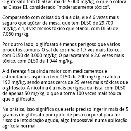
O glifosato tem DL50 acima de 5.000 mg/kg, o que o coloca
na Classe III, considerado “moderadamente tóxico”.
Comparando com coisas do dia a dia, ele é 6 vezes mais
seguro que açúcar de mesa, que tem DL50 de 29.700
mg/kg, e 1,4 vez menos tóxico que etanol, com DL50 de
7.060 mg/kg.
Por outro lado, o glifosato é menos perigoso que vários
produtos comuns. O sal de cozinha é 1,7 vez mais tóxico,
com DL50 de 3.000 mg/kg. O paracetamol é 2,6 vezes mais
tóxico, com DL50 de 1.944 mg/kg.
A diferença fica ainda maior com medicamentos e
estimulantes: aspirina tem DL50 de 200 mg/kg e cafeína
192 mg/kg, sendo ambas cerca de 25 vezes mais tóxicas que
o glifosato. A nicotina é a mais perigosa da lista, com DL50
de apenas 50 mg/kg, o que a torna 100 vezes mais tóxica
que o glifosato.
Na prática, isso significa que seria preciso ingerir mais de 5
gramas de glifosato por quilo de peso corporal para ter
risco de intoxicação aguda, algo impossível numa aplicação
agrícola normal.