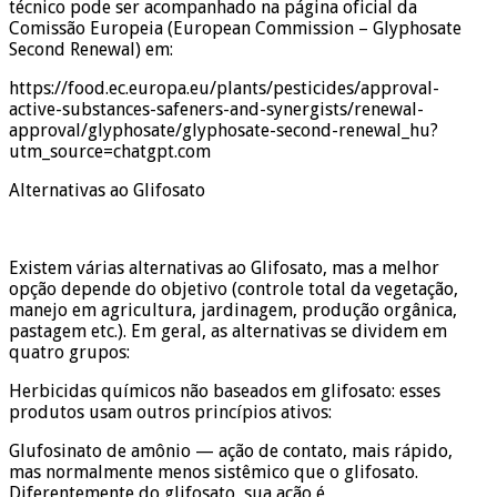
técnico pode ser acompanhado na página oficial da
Comissão Europeia (European Commission – Glyphosate
Second Renewal) em:
https://food.ec.europa.eu/plants/pesticides/approval-
active-substances-safeners-and-synergists/renewal-
approval/glyphosate/glyphosate-second-renewal_hu?
utm_source=chatgpt.com
Alternativas ao Glifosato
Existem várias alternativas ao Glifosato, mas a melhor
opção depende do objetivo (controle total da vegetação,
manejo em agricultura, jardinagem, produção orgânica,
pastagem etc.). Em geral, as alternativas se dividem em
quatro grupos:
Herbicidas químicos não baseados em glifosato: esses
produtos usam outros princípios ativos:
Glufosinato de amônio — ação de contato, mais rápido,
mas normalmente menos sistêmico que o glifosato.
Diferentemente do glifosato, sua ação é