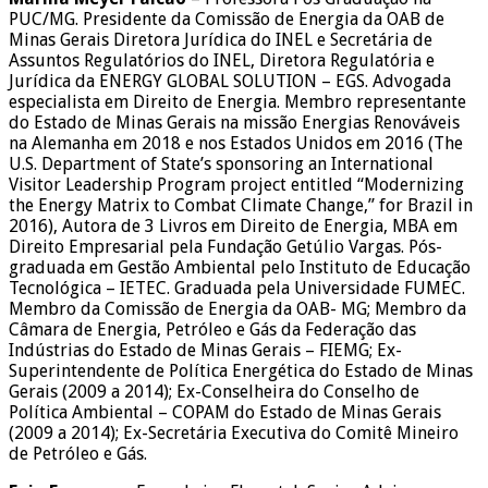
PUC/MG. Presidente da Comissão de Energia da OAB de
Minas Gerais Diretora Jurídica do INEL e Secretária de
Assuntos Regulatórios do INEL, Diretora Regulatória e
Jurídica da ENERGY GLOBAL SOLUTION – EGS. Advogada
especialista em Direito de Energia. Membro representante
do Estado de Minas Gerais na missão Energias Renováveis
na Alemanha em 2018 e nos Estados Unidos em 2016 (The
U.S. Department of State’s sponsoring an International
Visitor Leadership Program project entitled “Modernizing
the Energy Matrix to Combat Climate Change,” for Brazil in
2016), Autora de 3 Livros em Direito de Energia, MBA em
Direito Empresarial pela Fundação Getúlio Vargas. Pós-
graduada em Gestão Ambiental pelo Instituto de Educação
Tecnológica – IETEC. Graduada pela Universidade FUMEC.
Membro da Comissão de Energia da OAB- MG; Membro da
Câmara de Energia, Petróleo e Gás da Federação das
Indústrias do Estado de Minas Gerais – FIEMG; Ex-
Superintendente de Política Energética do Estado de Minas
Gerais (2009 a 2014); Ex-Conselheira do Conselho de
Política Ambiental – COPAM do Estado de Minas Gerais
(2009 a 2014); Ex-Secretária Executiva do Comitê Mineiro
de Petróleo e Gás.