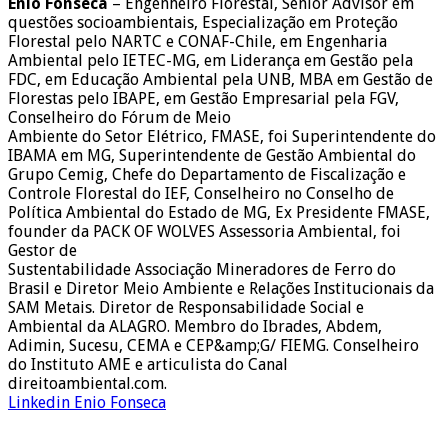
Enio Fonseca
– Engenheiro Florestal, Senior Advisor em
questões socioambientais, Especialização em Proteção
Florestal pelo NARTC e CONAF-Chile, em Engenharia
Ambiental pelo IETEC-MG, em Liderança em Gestão pela
FDC, em Educação Ambiental pela UNB, MBA em Gestão de
Florestas pelo IBAPE, em Gestão Empresarial pela FGV,
Conselheiro do Fórum de Meio
Ambiente do Setor Elétrico, FMASE, foi Superintendente do
IBAMA em MG, Superintendente de Gestão Ambiental do
Grupo Cemig, Chefe do Departamento de Fiscalização e
Controle Florestal do IEF, Conselheiro no Conselho de
Política Ambiental do Estado de MG, Ex Presidente FMASE,
founder da PACK OF WOLVES Assessoria Ambiental, foi
Gestor de
Sustentabilidade Associação Mineradores de Ferro do
Brasil e Diretor Meio Ambiente e Relações Institucionais da
SAM Metais. Diretor de Responsabilidade Social e
Ambiental da ALAGRO. Membro do Ibrades, Abdem,
Adimin, Sucesu, CEMA e CEP&amp;G/ FIEMG. Conselheiro
do Instituto AME e articulista do Canal
direitoambiental.com.
Linkedin Enio Fonseca