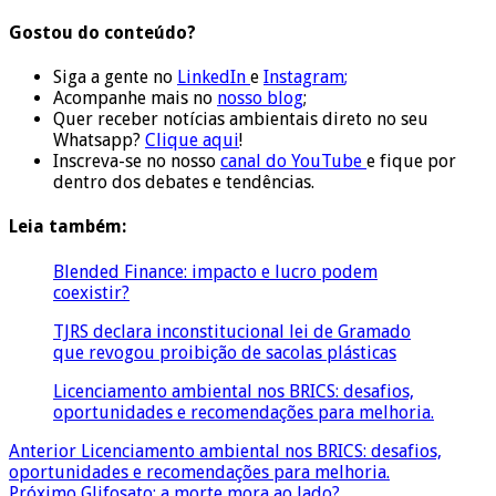
Gostou do conteúdo?
Siga a gente no
LinkedIn
e
Instagram
;
Acompanhe mais no
nosso blog
;
Quer receber notícias ambientais direto no seu
Whatsapp?
Clique aqui
!
Inscreva-se no nosso
canal do YouTube
e fique por
dentro dos debates e tendências.
Leia também:
Blended Finance: impacto e lucro podem
coexistir?
TJRS declara inconstitucional lei de Gramado
que revogou proibição de sacolas plásticas
Licenciamento ambiental nos BRICS: desafios,
oportunidades e recomendações para melhoria.
Anterior
Licenciamento ambiental nos BRICS: desafios,
oportunidades e recomendações para melhoria.
Próximo
Glifosato: a morte mora ao lado?