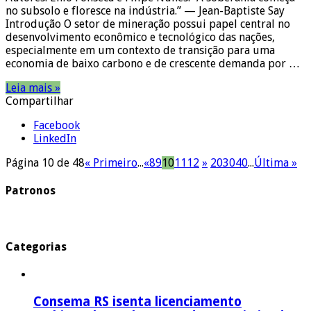
no subsolo e floresce na indústria.” — Jean-Baptiste Say
Introdução O setor de mineração possui papel central no
desenvolvimento econômico e tecnológico das nações,
especialmente em um contexto de transição para uma
economia de baixo carbono e de crescente demanda por …
Leia mais »
Compartilhar
Facebook
LinkedIn
Página 10 de 48
« Primeiro
...
«
8
9
10
11
12
»
20
30
40
...
Última »
Patronos
Categorias
Consema RS isenta licenciamento