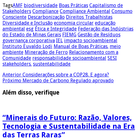
Tags
AMF
biodiversidade
Boas Práticas
Capitalismo de
Stakeholders
Compliance
Compliance Ambiental
Consumo
Consciente
Descarbonização
Direitos Trabalhistas
Diversidade e Inclusão
economia circular
educação
ambiental
esg
Ética e Integridade
Federação das Indústrias
do Estado de Minas Gerais
FIEMG
Gestão de Resíduos
governança corporativa
IEL
impacto socioambiental
Instituto Euvaldo Lodi
Manual de Boas Práticas.
meio
ambiente
Mineração de Ferro
Relacionamento com a
Comunidade
responsabilidade socioambiental
SESI
stakeholders.
sustentabilidade
Anterior
Considerações sobre a COP28. E agora?
Próximo
Mercado de Carbono Regulado aprovado
Além disso, verifique
“Minerais do Futuro: Razão, Valores,
Tecnologia e Sustentabilidade na Era
das Terras Raras”