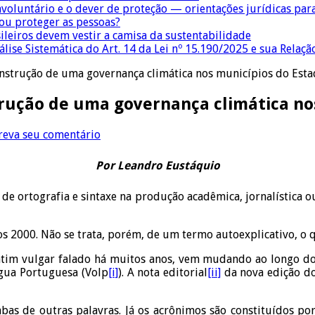
nvoluntário e o dever de proteção — orientações jurídicas pa
 ou proteger as pessoas?
sileiros devem vestir a camisa da sustentabilidade
lise Sistemática do Art. 14 da Lei nº 15.190/2025 e sua Relaçã
onstrução de uma governança climática nos municípios do Est
trução de uma governança climática no
reva seu comentário
Por Leandro Eustáquio
de ortografia e sintaxe na produção acadêmica, jornalística ou l
os 2000. Não se trata, porém, de um termo autoexplicativo, o 
atim vulgar falado há muitos anos, vem mudando ao longo do 
ngua Portuguesa (Volp
[i]
). A nota editorial
[ii]
da nova edição do
labas de outras palavras. Já os acrônimos são constituídos p