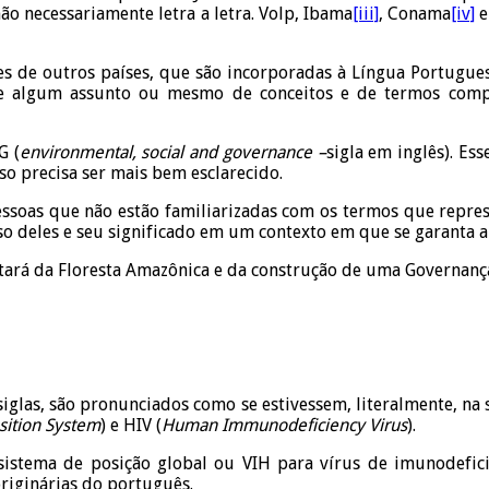
o necessariamente letra a letra. Volp, Ibama
[iii]
, Conama
[iv]
e
s de outros países, que são incorporadas à Língua Portugues
a de algum assunto ou mesmo de conceitos e de termos c
G (
environmental, social and governance –
sigla em inglês). E
o precisa ser mais bem esclarecido.
pessoas que não estão familiarizadas com os termos que repr
 uso deles e seu significado em um contexto em que se garanta
tratará da Floresta Amazônica e da construção de uma Governanç
siglas, são pronunciados como se estivessem, literalmente, na
sition System
) e HIV (
Human Immunodeficiency Virus
).
 sistema de posição global ou VIH para vírus de imunodefic
riginárias do português.