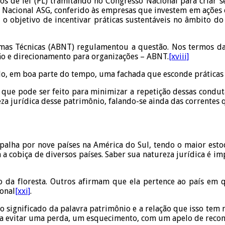
tos de lei (PL) tramitando no Congresso Nacional para criar 
lo Nacional ASG, conferido às empresas que investem em ações 
o objetivo de incentivar práticas sustentáveis no âmbito do 
écnicas (ABNT) regulamentou a questão. Nos termos da p
ção e direcionamento para organizações – ABNT.
[xviii]
o, em boa parte do tempo, uma fachada que esconde práticas j
o que pode ser feito para minimizar a repetição dessas condut
za jurídica desse patrimônio, falando-se ainda das correntes 
espalha por nove países na América do Sul, tendo o maior est
a cobiça de diversos países. Saber sua natureza jurídica é i
o da floresta. Outros afirmam que ela pertence ao país em qu
onal
[xxi]
.
ignificado da palavra patrimônio e a relação que isso tem no 
ra evitar uma perda, um esquecimento, com um apelo de recon