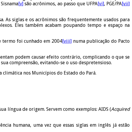
 Sisnama
[v]
são acrônimos, ao passo que UFPA
[vi]
, PGE/PA
[vii]
a. As siglas e os acrônimos são frequentemente usados para
omplexos. Eles também acabam poupando tempo e espaço na
sse termo foi cunhado em 2004
[viii]
numa publicação do Pacto
esentam podem causar efeito contrário, complicando o que se
 a sua compreensão, evitando-se o uso despretensioso.
a climática nos Municípios do Estado do Pará.
 sua língua de origem. Servem como exemplos: AIDS (
Acquired
iência humana, uma vez que essas siglas em inglês já estão