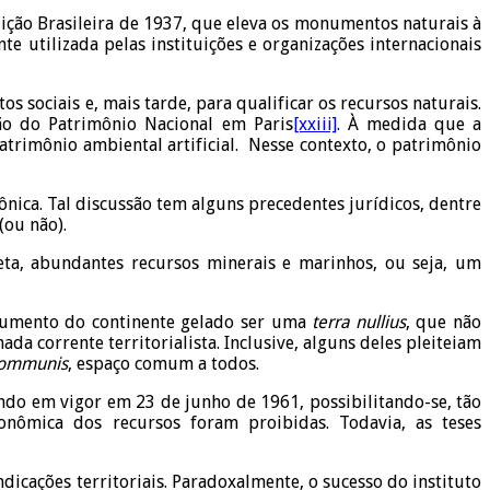
ção Brasileira de 1937, que eleva os monumentos naturais à
te utilizada pelas instituições e organizações internacionais
 sociais e, mais tarde, para qualificar os recursos naturais.
ção do Patrimônio Nacional em Paris
[xxiii]
. À medida que a
trimônio ambiental artificial. Nesse contexto, o patrimônio
azônica. Tal discussão tem alguns precedentes jurídicos, dentre
(ou não).
ta, abundantes recursos minerais e marinhos, ou seja, um
gumento do continente gelado ser uma
terra nullius
, que não
ada corrente territorialista. Inclusive, alguns deles pleiteiam
communis
, espaço comum a todos.
ndo em vigor em 23 de junho de 1961, possibilitando-se, tão
econômica dos recursos foram proibidas. Todavia, as teses
dicações territoriais. Paradoxalmente, o sucesso do instituto