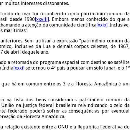
ar muitos interesses dissonantes.
 O fundo do mar foi reconhecido como patrimônio comum da
asil desde 1990
[xxviii]
. Embora menos conhecido do que a
 chamando a atenção da comunidade científica
[xxix]
. Inclusive,
as marítimas”.
 anteriores. Sem utilizar a expressão “patrimônio comum da
ico, inclusive da Lua e demais corpos celestes, de 1967,
7 de abril daquele ano.
ado a retomada do programa espacial com destino ao satélite
 Índia
[xxxi]
se tornou o 4º país a pousar em solo lunar, e o 1º
 O que há em comum entre os 3 e a Floresta Amazônica é um
ica na lista dos bens considerados patrimônio comum da
 União na justiça federal brasileira reivindicando o zelo da
ente federado poderá sofrer as consequências por eventual
rvação da Floresta Amazônica.
 relação existente entre a ONU e a República Federativa do