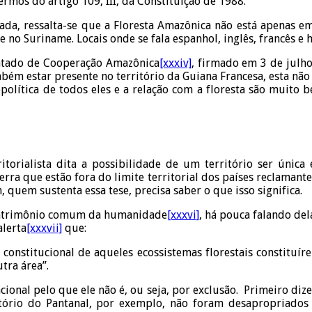
termos do artigo 109, III, da Constituição de 1988.
ada, ressalta-se que a Floresta Amazônica não está apenas em
 no Suriname. Locais onde se fala espanhol, inglês, francês e 
Tratado de Cooperação Amazônica
[xxxiv]
, firmado em 3 de julh
ambém estar presente no território da Guiana Francesa, esta 
opolítica de todos eles e a relação com a floresta são muito
rritorialista dita a possibilidade de um território ser úni
rra que estão fora do limite territorial dos países reclamantes
, quem sustenta essa tese, precisa saber o que isso significa.
 patrimônio comum da humanidade
[xxxvi]
, há pouca falando del
alerta
[xxxvii]
que:
ão constitucional de aqueles ecossistemas florestais constitu
tra área”.
ional pelo que ele não é, ou seja, por exclusão. Primeiro diz
ritório do Pantanal, por exemplo, não foram desapropriado