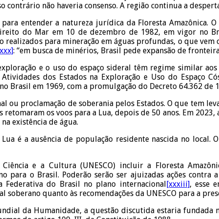
o contrário não haveria consenso. A região continua a despert
 para entender a natureza jurídica da Floresta Amazônica.
ireito do Mar em 10 de dezembro de 1982, em vigor no Br
endo realizados para mineração em águas profundas, o que vem
[xxx]
: “em busca de minérios, Brasil pede expansão de fronteir
exploração e o uso do espaço sideral têm regime similar aos
 Atividades dos Estados na Exploração e Uso do Espaço Cósm
 no Brasil em 1969, com a promulgação do Decreto 64.362 de 1
onal ou proclamação de soberania pelos Estados. O que tem lev
s retomaram os voos para a Lua, depois de 50 anos. Em 2023, a
 na existência de água.
Lua é a ausência de população residente nascida no local.
 Ciência e a Cultura (UNESCO) incluir a Floresta Amazôn
no para o Brasil. Poderão serão ser ajuizadas ações contra a
 Federativa do Brasil no plano internacional
[xxxiii]
, esse 
al soberano quanto às recomendações da UNESCO para a prese
dial da Humanidade, a questão discutida estaria fundada na