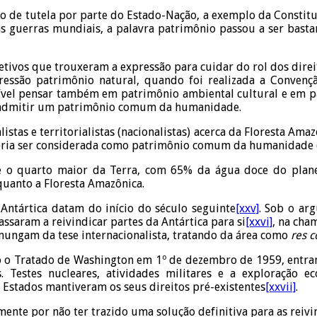
de tutela por parte do Estado-Nação, a exemplo da Constitui
as guerras mundiais, a palavra patrimônio passou a ser bastan
tivos que trouxeram a expressão para cuidar do rol dos direitos
pressão patrimônio natural, quando foi realizada a Conven
sível pensar também em patrimônio ambiental cultural e em pa
se admitir um patrimônio comum da humanidade.
listas e territorialistas (nacionalistas) acerca da Floresta Am
poderia ser considerada como patrimônio comum da humanidade 
é o quarto maior da Terra, com 65% da água doce do plane
quanto a Floresta Amazônica.
 Antártica datam do início do século seguinte
[xxv]
. Sob o ar
assaram a reivindicar partes da Antártica para si
[xxvi]
, na cham
mungam da tese internacionalista, tratando da área como
res 
do o Tratado de Washington em 1º de dezembro de 1959, entra
s. Testes nucleares, atividades militares e a exploração 
s Estados mantiveram os seus direitos pré-existentes
[xxvii]
.
mente por não ter trazido uma solução definitiva para as reivin