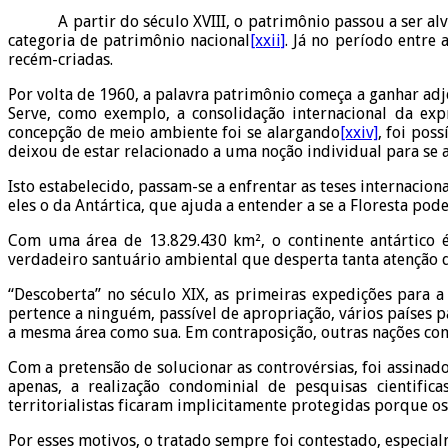
A partir do século XVIII, o patrimônio passou a ser alvo 
categoria de patrimônio nacional
[xxii]
. Já no período entre 
recém-criadas.
Por volta de 1960, a palavra patrimônio começa a ganhar adje
Serve, como exemplo, a consolidação internacional da ex
concepção de meio ambiente foi se alargando
[xxiv]
, foi pos
deixou de estar relacionado a uma noção individual para 
Isto estabelecido, passam-se a enfrentar as teses internaciona
eles o da Antártica, que ajuda a entender a se a Floresta 
Com uma área de 13.829.430 km², o continente antártico 
verdadeiro santuário ambiental que desperta tanta atenção 
“Descoberta” no século XIX, as primeiras expedições para a
pertence a ninguém, passível de apropriação, vários países p
a mesma área como sua. Em contraposição, outras nações co
Com a pretensão de solucionar as controvérsias, foi assina
apenas, a realização condominial de pesquisas cientifica
territorialistas ficaram implicitamente protegidas porque o
Por esses motivos, o tratado sempre foi contestado, especial