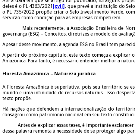
Até a data em que se artigo foi publicado, há alguns proje
deles é o PL 4363/2021
[xvii]
, que prevê a instituição do Se
o PL 735/2022 propõe criar o Selo Investimento Verde, com 
servirão como condição para as empresas competirem.
Mais recentemente, a Associação Brasileira de Normas T
governança (ESG) – Conceitos, diretrizes e modelo de avalia
Apesar desse movimento, a agenda ESG no Brasil tem parecid
A partir do próximo capítulo, este texto começa a explicar 
Amazônica. Para tanto, é necessário entender melhor a nature
Floresta Amazônica – Natureza jurídica
A Floresta Amazônica é superlativa, pois seu território se 
mundo e uma infinidade de recursos naturais. Isso desperta 
texto propõe.
Há nações que defendem a internacionalização do territóri
consagrou como patrimônio nacional em seu texto constituci
Antes de explicar essas teses, é importante esclarecer o s
dessa palavra remonta à necessidade de se proteger algo pa