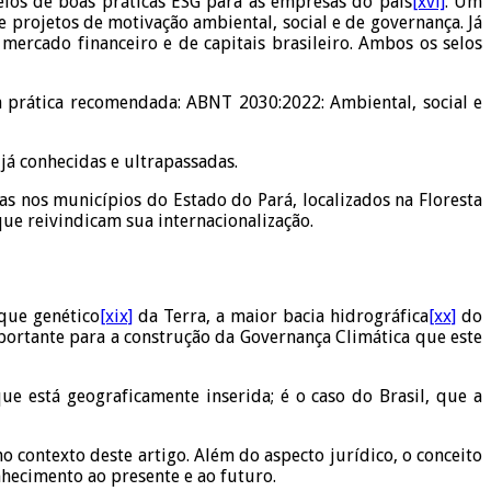
selos de boas práticas ESG para as empresas do país
[xvi]
. Um
e projetos de motivação ambiental, social e de governança. Já
mercado financeiro e de capitais brasileiro. Ambos os selos
rática recomendada: ABNT 2030:2022: Ambiental, social e
á conhecidas e ultrapassadas.
as nos municípios do Estado do Pará, localizados na Floresta
que reivindicam sua internacionalização.
oque genético
[xix]
da Terra, a maior bacia hidrográfica
[xx]
do
mportante para a construção da Governança Climática que este
e está geograficamente inserida; é o caso do Brasil, que a
contexto deste artigo. Além do aspecto jurídico, o conceito
hecimento ao presente e ao futuro.