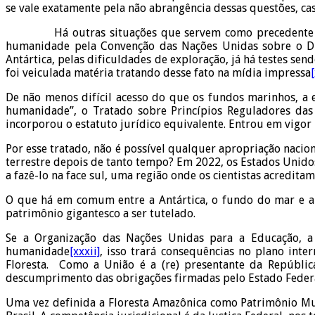
se vale exatamente pela não abrangência dessas questões, cas
Há outras situações que servem como precedente
humanidade pela Convenção das Nações Unidas sobre o D
Antártica, pelas dificuldades de exploração, já há testes s
foi veiculada matéria tratando desse fato na mídia impressa
De não menos difícil acesso do que os fundos marinhos, a 
humanidade”, o Tratado sobre Princípios Reguladores das
incorporou o estatuto jurídico equivalente. Entrou em vigor
Por esse tratado, não é possível qualquer apropriação naci
terrestre depois de tanto tempo? Em 2022, os Estados Unido
a fazê-lo na face sul, uma região onde os cientistas acreditam
O que há em comum entre a Antártica, o fundo do mar e a 
patrimônio gigantesco a ser tutelado.
Se a Organização das Nações Unidas para a Educação, a
humanidade
[xxxii]
, isso trará consequências no plano inter
Floresta. Como a União é a (re) presentante da República
descumprimento das obrigações firmadas pelo Estado Feder
Uma vez definida a Floresta Amazônica como Patrimônio Mun