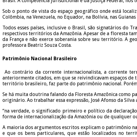
Brasil. A competência jurisdicional é da Justiça Federal, nos 
Sob o ponto de vista do espaço geográfico onde está localiz
Colômbia, na Venezuela, no Equador, na Bolívia, nas Guianas e
Todos esses países, inclusive o Brasil, são signatários do 
respectivos territórios da Amazônia. Apesar de a floresta t
da França e não exerce soberania sobre seu território. A ge
professora Beatriz Souza Costa.
Patrimônio Nacional Brasileiro
Ao contrário da corrente internacionalista, a corrente te
anteriormente citados, em que se reivindicavam espaços de te
território brasileiro, faz parte do patrimônio nacional. Porém
Se há muita doutrina falando da Floresta Amazônica como
originário. Ao trabalhar essa expressão, José Afonso da Silva 
“na verdade, o significado primeiro e político da declaraç
forma de internacionalização da Amazônia ou de qualquer ou
A maioria dos argumentos escritos explicam o patrimônio nac
e que os bens particulares, que estão localizados no ter