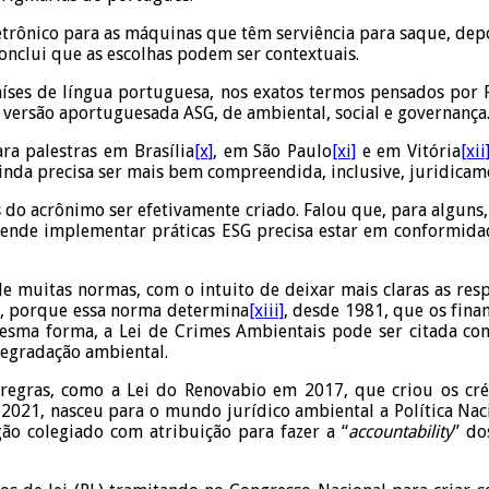
eletrônico para as máquinas que têm serviência para saque, dep
conclui que as escolhas podem ser contextuais.
países de língua portuguesa, nos exatos termos pensados por
 a versão aportuguesada ASG, de ambiental, social e governança
ra palestras em Brasília
[x]
, em São Paulo
[xi]
e em Vitória
[xii
ainda precisa ser mais bem compreendida, inclusive, juridicam
do acrônimo ser efetivamente criado. Falou que, para alguns
ende implementar práticas ESG precisa estar em conformidad
de muitas normas, com o intuito de deixar mais claras as res
o, porque essa norma determina
[xiii]
, desde 1981, que os fin
mesma forma, a Lei de Crimes Ambientais pode ser citada c
degradação ambiental.
regras, como a Lei do Renovabio em 2017, que criou os cré
 2021, nasceu para o mundo jurídico ambiental a Política Nac
ão colegiado com atribuição para fazer a “
accountability
” do