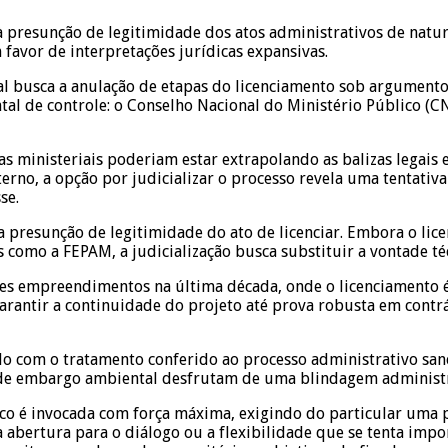
 presunção de legitimidade dos atos administrativos de natur
 favor de interpretações jurídicas expansivas.
rial busca a anulação de etapas do licenciamento sob argumento
al de controle: o Conselho Nacional do Ministério Público (
as ministeriais poderiam estar extrapolando as balizas legais
erno, a opção por judicializar o processo revela uma tentativa
se.
da presunção de legitimidade do ato de licenciar. Embora o li
 como a FEPAM, a judicialização busca substituir a vontade té
s empreendimentos na última década, onde o licenciamento é
garantir a continuidade do projeto até prova robusta em con
do com o tratamento conferido ao processo administrativo san
s de embargo ambiental desfrutam de uma blindagem administrat
ico é invocada com força máxima, exigindo do particular uma 
 abertura para o diálogo ou a flexibilidade que se tenta impo