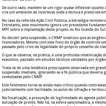
De outro lado, mantém-se um rigor quase inflexível quanto à
cria um ambiente de incertezas onde a técnica é preterida em
No caso da referida Ação Civil Pública, a estratégia ministe
Entretanto, este movimento ignora um precedente fundament
MPF sobre a implantação deste projeto no Rio Grande do Sul.
Ao decidir pela suspensão, o CNMP sinalizou que as exigênci
licenciadores. Mesmo com esse freio do órgão de controle ext
passado pelo crivo de legalidade do próprio conselho de clas
O que se observa, na prática, é uma profunda relativização 
exaustivo, pautado em estudos técnicos validados por órgãos
Trata-se de uma tendência preocupante observada em grande
suspensão imediata, ignorando-se a fé pública que deveria 
contestadas pelo CNMP.
Este fenômeno torna-se ainda mais crítico quando contrasta
judicialmente com facilidade, os autos de infração e termo
Na fiscalização, a presunção de legitimidade do agente públ
autuação de pronto. Não há, na esfera sancionadora, a mesma