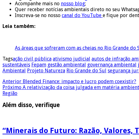
Acompanhe mais no
nosso blog
;
Quer receber notícias ambientais direto no seu Whats
Inscreva-se no nosso
canal do YouTube
e fique por den
Leia também:
As áreas que sofreram com as cheias no Rio Grande do S
Tags
ação civil pública
ativismo judicial
autos de infração am
sustentáveis
Fepam
gestão ambiental
governança ambiental
Ambiental
Projeto Natureza
Rio Grande do Sul
segurança jur
Anterior
Blended Finance: impacto e lucro podem coexistir?
Próximo
A relativização da coisa julgada em matéria ambient
Região
Além disso, verifique
“Minerais do Futuro: Razão, Valores, 