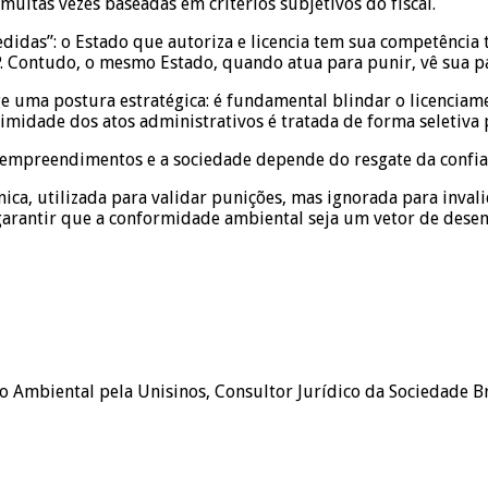
uitas vezes baseadas em critérios subjetivos do fiscal.
didas”: o Estado que autoriza e licencia tem sua competência
Contudo, o mesmo Estado, quando atua para punir, vê sua pal
ige uma postura estratégica: é fundamental blindar o licenci
midade dos atos administrativos é tratada de forma seletiva p
s empreendimentos e a sociedade depende do resgate da confia
a, utilizada para validar punições, mas ignorada para invalida
 garantir que a conformidade ambiental seja um vetor de dese
o Ambiental pela Unisinos, Consultor Jurídico da Sociedade B