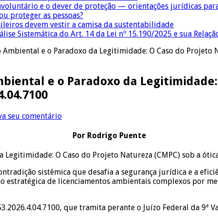
nvoluntário e o dever de proteção — orientações jurídicas pa
 ou proteger as pessoas?
sileiros devem vestir a camisa da sustentabilidade
lise Sistemática do Art. 14 da Lei nº 15.190/2025 e sua Relaçã
 Ambiental e o Paradoxo da Legitimidade: O Caso do Projeto 
biental e o Paradoxo da Legitimidade:
4.04.7100
va seu comentário
Por Rodrigo Puente
 Legitimidade: O Caso do Projeto Natureza (CMPC) sob a ótic
ontradição sistêmica que desafia a segurança jurídica e a efic
ão estratégica de licenciamentos ambientais complexos por me
.2026.4.04.7100, que tramita perante o Juízo Federal da 9ª Va