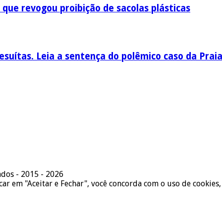
 que revogou proibição de sacolas plásticas
esuítas. Leia a sentença do polêmico caso da Prai
ados - 2015 - 2026
icar em "Aceitar e Fechar", você concorda com o uso de cookies,