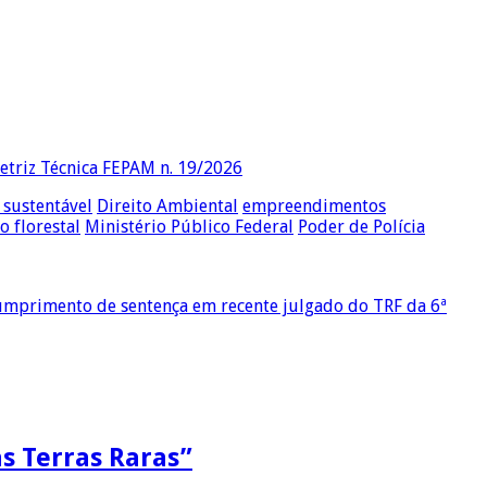
retriz Técnica FEPAM n. 19/2026
sustentável
Direito Ambiental
empreendimentos
o florestal
Ministério Público Federal
Poder de Polícia
o cumprimento de sentença em recente julgado do TRF da 6ª
as Terras Raras”