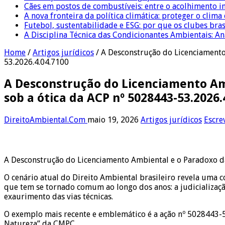
Cães em postos de combustíveis: entre o acolhimento i
A nova fronteira da política climática: proteger o clima
Futebol, sustentabilidade e ESG: por que os clubes bra
A Disciplina Técnica das Condicionantes Ambientais: Aná
Home
/
Artigos jurídicos
/
A Desconstrução do Licenciamento
53.2026.4.04.7100
A Desconstrução do Licenciamento Am
sob a ótica da ACP nº 5028443-53.2026.
DireitoAmbiental.Com
maio 19, 2026
Artigos jurídicos
Escre
A Desconstrução do Licenciamento Ambiental e o Paradoxo da
O cenário atual do Direito Ambiental brasileiro revela uma c
que tem se tornado comum ao longo dos anos: a judicializaç
exaurimento das vias técnicas.
O exemplo mais recente e emblemático é a ação nº 5028443-53
Natureza” da CMPC.