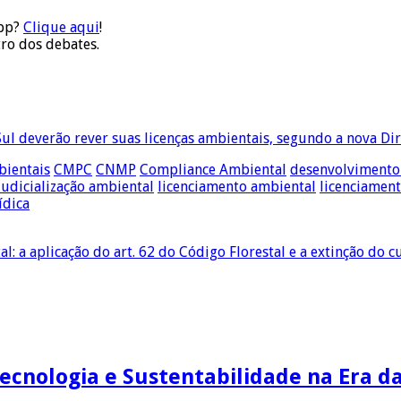
app?
Clique aqui
!
tro dos debates.
ul deverão rever suas licenças ambientais, segundo a nova Di
bientais
CMPC
CNMP
Compliance Ambiental
desenvolvimento 
judicialização ambiental
licenciamento ambiental
licenciament
ídica
al: a aplicação do art. 62 do Código Florestal e a extinção d
Tecnologia e Sustentabilidade na Era d