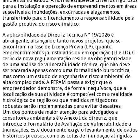
ambiental no estado. A norma estabelece critérios rigorosos
para a instalação e operação de empreendimentos em áreas
suscetíveis a inundações, enxurradas e alagamentos,
transferindo para o licenciamento a responsabilidade pela
gestão proativa do risco climático.
A aplicabilidade da Diretriz Técnica N° 19/2026 é
abrangente, alcançando tanto novos projetos, que se
encontram na fase de Licença Prévia (LP), quanto
empreendimentos já instalados ou em operação (LI e LO). O
cerne da nova regulamentação reside na obrigatoriedade
de uma análise de vulnerabilidade técnica, que não deve
ser encarada apenas como uma formalidade burocrática,
mas como um estudo de engenharia e risco ambiental de
alta complexidade. A FEPAM passa a exigir que o
empreendedor demonstre, de forma inequívoca, que a
localização de sua atividade é compatível com a realidade
hidrológica da região ou que medidas mitigadoras
robustas serão implementadas para evitar desastres.
Um dos pontos de maior atenção para advogados e
consultores ambientais é o Anexo I da diretriz, que
introduz o Formulário de Avaliação de Vulnerabilidade a
Inundações. Este documento exige o levantamento de dados
históricos precisos, como as cotas de inundação atingidas