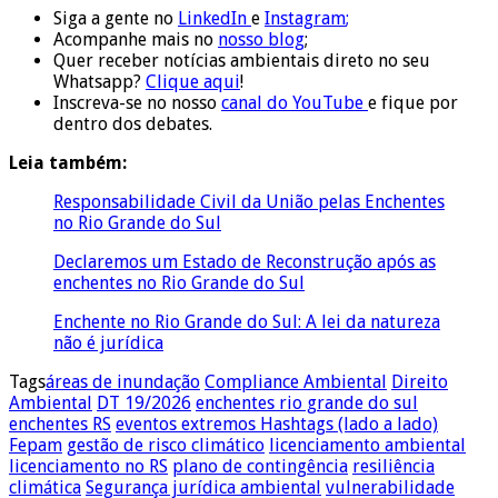
Siga a gente no
LinkedIn
e
Instagram
;
Acompanhe mais no
nosso blog
;
Quer receber notícias ambientais direto no seu
Whatsapp?
Clique aqui
!
Inscreva-se no nosso
canal do YouTube
e fique por
dentro dos debates.
Leia também:
Responsabilidade Civil da União pelas Enchentes
no Rio Grande do Sul
Declaremos um Estado de Reconstrução após as
enchentes no Rio Grande do Sul
Enchente no Rio Grande do Sul: A lei da natureza
não é jurídica
Tags
áreas de inundação
Compliance Ambiental
Direito
Ambiental
DT 19/2026
enchentes rio grande do sul
enchentes RS
eventos extremos Hashtags (lado a lado)
Fepam
gestão de risco climático
licenciamento ambiental
licenciamento no RS
plano de contingência
resiliência
climática
Segurança jurídica ambiental
vulnerabilidade