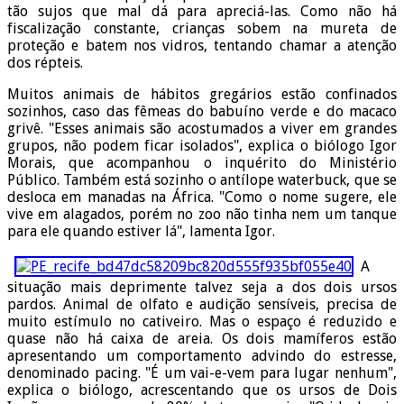
tão sujos que mal dá para apreciá-las. Como não há
fiscalização constante, crianças sobem na mureta de
proteção e batem nos vidros, tentando chamar a atenção
dos répteis.
Muitos animais de hábitos gregários estão confinados
sozinhos, caso das fêmeas do babuíno verde e do macaco
grivê. "Esses animais são acostumados a viver em grandes
grupos, não podem ficar isolados", explica o biólogo Igor
Morais, que acompanhou o inquérito do Ministério
Público. Também está sozinho o antílope waterbuck, que se
desloca em manadas na África. "Como o nome sugere, ele
vive em alagados, porém no zoo não tinha nem um tanque
para ele quando estiver lá", lamenta Igor.
A
situação mais deprimente talvez seja a dos dois ursos
pardos. Animal de olfato e audição sensíveis, precisa de
muito estímulo no cativeiro. Mas o espaço é reduzido e
quase não há caixa de areia. Os dois mamíferos estão
apresentando um comportamento advindo do estresse,
denominado pacing. "É um vai-e-vem para lugar nenhum",
explica o biólogo, acrescentando que os ursos de Dois