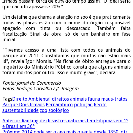
Irmãos passam cerca de 80% do tempo assim. "O ideal seria
que não ultrapassasse 20%."
Um detalhe que chama a atenção no zoo é que praticamente
todas as placas estão com o nome do órgão responsável
apagado com tinta ou descascado. Também falta
fiscalização. Sinal de obra, só de um banheiro em fase
inicial.
"Tivemos acesso a uma lista com todos os animais do
parque até 2011. Constatamos que muitos não estão mais
lá", revela Igor Morais. "Na ficha de óbito entregue para o
inquérito do Ministério Público consta que alguns animais
foram mortos por outro. Isso é muito grave", declara.
Fonte: Jornal do Commercio
Fotos: Rodrigo Carvalho / JC Imagem
Tags
Direito Ambiental
direitos animais
fauna
maus-tratos
Parque Dois Irmãos
Pernambuco
poluição
Recife
sustentabilidade
zoo
zoológico
Anterior
Ranking de desastres naturais tem Filipinas em 1º
e Brasil em 36°
Próximo
2014 pode ser o ano mais quente desde 1850, diz