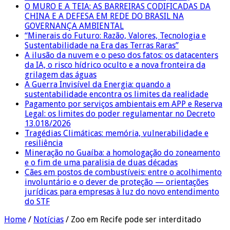
O MURO E A TEIA: AS BARREIRAS CODIFICADAS DA
CHINA E A DEFESA EM REDE DO BRASIL NA
GOVERNANÇA AMBIENTAL
“Minerais do Futuro: Razão, Valores, Tecnologia e
Sustentabilidade na Era das Terras Raras”
A ilusão da nuvem e o peso dos fatos: os datacenters
da IA, o risco hídrico oculto e a nova fronteira da
grilagem das águas
A Guerra Invisível da Energia: quando a
sustentabilidade encontra os limites da realidade
Pagamento por serviços ambientais em APP e Reserva
Legal: os limites do poder regulamentar no Decreto
13.018/2026
Tragédias Climáticas: memória, vulnerabilidade e
resiliência
Mineração no Guaíba: a homologação do zoneamento
e o fim de uma paralisia de duas décadas
Cães em postos de combustíveis: entre o acolhimento
involuntário e o dever de proteção — orientações
jurídicas para empresas à luz do novo entendimento
do STF
Home
/
Notícias
/
Zoo em Recife pode ser interditado