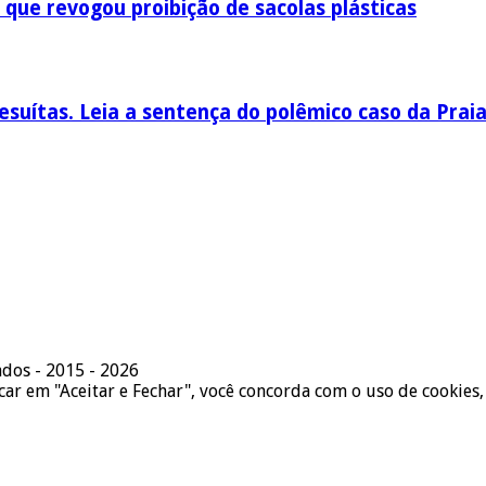
 que revogou proibição de sacolas plásticas
esuítas. Leia a sentença do polêmico caso da Prai
ados - 2015 - 2026
icar em "Aceitar e Fechar", você concorda com o uso de cookies,