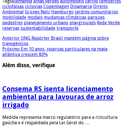
Tags
Alemanha
áreas verdes
automóveis
carros
cemitérios
ciclofaixas
ciclovias
Copenhagen
Dinamarca
Direito
Ambiental
Grünes Netz
Hamburgo
jardins comunitários
mobilidade
modais
mudanças climáticas
parques
pedestres
planejamento urbano
playgrounds
Rede Verde
reservas
sustentabilidade
transporte
Anterior
ONG Repórter Brasil mantém página sobre
transgênicos
Próximo
Em 10 anos, reservas particulares na mata
atlântica crescem 80%
Além disso, verifique
Consema RS isenta licenciamento
ambiental para lavouras de arroz
irrigado
Medida representa marco regulatório para a rizicultura
gaúcha e é respaldada pela Lei Geral do …