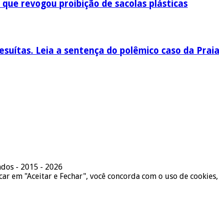
 que revogou proibição de sacolas plásticas
esuítas. Leia a sentença do polêmico caso da Prai
ados - 2015 - 2026
icar em "Aceitar e Fechar", você concorda com o uso de cookies,