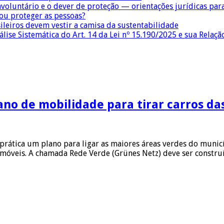
nvoluntário e o dever de proteção — orientações jurídicas pa
 ou proteger as pessoas?
sileiros devem vestir a camisa da sustentabilidade
lise Sistemática do Art. 14 da Lei nº 15.190/2025 e sua Relaçã
no de mobilidade para tirar carros da
tica um plano para ligar as maiores áreas verdes do municípi
omóveis. A chamada Rede Verde (Grünes Netz) deve ser constr