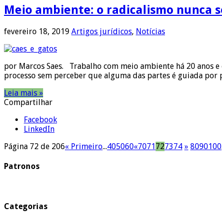
Meio ambiente: o radicalismo nunca s
fevereiro 18, 2019
Artigos jurídicos
,
Notícias
por Marcos Saes. Trabalho com meio ambiente há 20 anos e 
processo sem perceber que alguma das partes é guiada por p
Leia mais »
Compartilhar
Facebook
LinkedIn
Página 72 de 206
« Primeiro
...
40
50
60
«
70
71
72
73
74
»
80
90
100
Patronos
Categorias