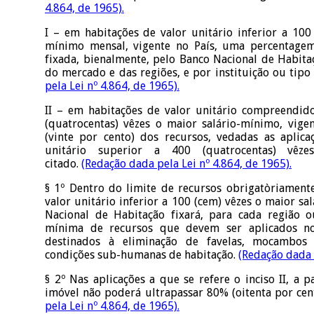
4.864, de 1965).
I – em habitações de valor unitário inferior a 100
mínimo mensal, vigente no País, uma percentage
fixada, bienalmente, pelo Banco Nacional de Habita
do mercado e das regiões, e por instituição ou tipo 
pela Lei nº 4.864, de 1965).
II – em habitações de valor unitário compreendido
(quatrocentas) vêzes o maior salário-mínimo, vig
(vinte por cento) dos recursos, vedadas as aplic
unitário superior a 400 (quatrocentas) vêze
citado.
(Redação dada pela Lei nº 4.864, de 1965).
§ 1º Dentro do limite de recursos obrigatòriament
valor unitário inferior a 100 (cem) vêzes o maior sa
Nacional de Habitação fixará, para cada região o
mínima de recursos que devem ser aplicados no
destinados à eliminação de favelas, mocambos
condições sub-humanas de habitação.
(Redação dada p
§ 2º Nas aplicações a que se refere o inciso II, a p
imóvel não poderá ultrapassar 80% (oitenta por ce
pela Lei nº 4.864, de 1965).