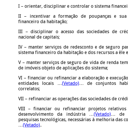
I – orientar, disciplinar e controlar o sistema finance
II – incentivar a formação de poupanças e sua 
financeiro da habitação;
III – disciplinar o acesso das sociedades de cré
nacional de capitais;
IV – manter serviços de redesconto e de seguro par
sistema financeiro da habitação e dos recursos a êle 
V – manter serviços de seguro de vida de renda te
de imóveis objeto de aplicações do sistema;
VI – financiar ou refinanciar a elaboração e execuç
entidades locais …
(Vetado)
… de conjuntos habit
correlatos;
VII – refinanciar as operações das sociedades de crédi
VIII – financiar ou refinanciar projetos relativo
desenvolvimento da indústria …
(Vetado)
… de m
pesquisas tecnológicas, necessárias à melhoria das c
…
(Vetado)
..