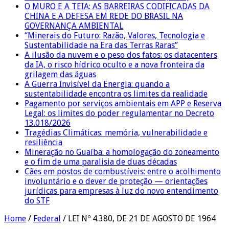
O MURO E A TEIA: AS BARREIRAS CODIFICADAS DA
CHINA E A DEFESA EM REDE DO BRASIL NA
GOVERNANÇA AMBIENTAL
“Minerais do Futuro: Razão, Valores, Tecnologia e
Sustentabilidade na Era das Terras Raras”
A ilusão da nuvem e o peso dos fatos: os datacenters
da IA, o risco hídrico oculto e a nova fronteira da
grilagem das águas
A Guerra Invisível da Energia: quando a
sustentabilidade encontra os limites da realidade
Pagamento por serviços ambientais em APP e Reserva
Legal: os limites do poder regulamentar no Decreto
13.018/2026
Tragédias Climáticas: memória, vulnerabilidade e
resiliência
Mineração no Guaíba: a homologação do zoneamento
e o fim de uma paralisia de duas décadas
Cães em postos de combustíveis: entre o acolhimento
involuntário e o dever de proteção — orientações
jurídicas para empresas à luz do novo entendimento
do STF
Home
/
Federal
/
LEI Nº 4.380, DE 21 DE AGOSTO DE 1964