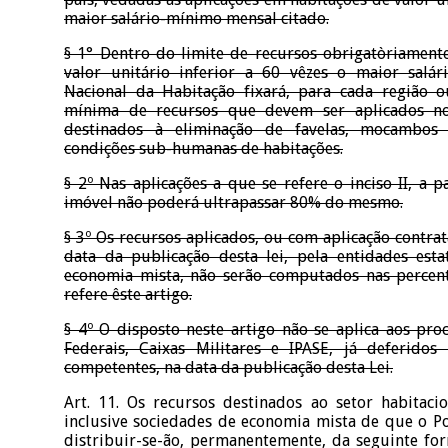
maior salário-mínimo mensal citado.
§ 1° Dentro do limite de recursos obrigatòriament
valor unitário inferior a 60 vêzes o maior salá
Nacional da Habitação fixará, para cada região o
mínima de recursos que devem ser aplicados no
destinados à eliminação de favelas, mocambos
condições sub-humanas de habitações.
§ 2º Nas aplicações a que se refere o inciso II, a p
imóvel não poderá ultrapassar 80% do mesmo.
§ 3º Os recursos aplicados, ou com aplicação contrat
data da publicação desta lei, pela entidades estat
economia mista, não serão computados nas percent
refere êste artigo.
§ 4º O disposto neste artigo não se aplica aos pro
Federais, Caixas Militares e IPASE, já deferidos
competentes, na data da publicação desta Lei.
Art. 11. Os recursos destinados ao setor habitacio
inclusive sociedades de economia mista de que o Po
distribuir-se-ão, permanentemente, da seguinte for