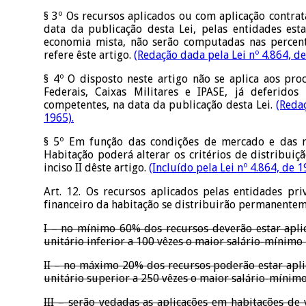
§ 3º Os recursos aplicados ou com aplicação contrata
data da publicação desta Lei, pelas entidades esta
economia mista, não serão computadas nas percent
refere êste artigo.
(Redação dada pela Lei nº 4.864, de
§ 4º O disposto neste artigo não se aplica aos pro
Federais, Caixas Militares e IPASE, já deferidos
competentes, na data da publicação desta Lei.
(Reda
1965).
§ 5º Em função das condições de mercado e das r
Habitação poderá alterar os critérios de distribuiçã
inciso II dêste artigo.
(Incluído pela Lei nº 4.864, de 1
Art. 12. Os recursos aplicados pelas entidades pri
financeiro da habitação se distribuirão permanentem
I – no mínimo 60% dos recursos deverão estar apli
unitário inferior a 100 vêzes o maior salário-mínimo 
II – no máximo 20% dos recursos poderão estar apli
unitário superior a 250 vêzes o maior salário-mínimo
III – serão vedadas as aplicações em habitações de 