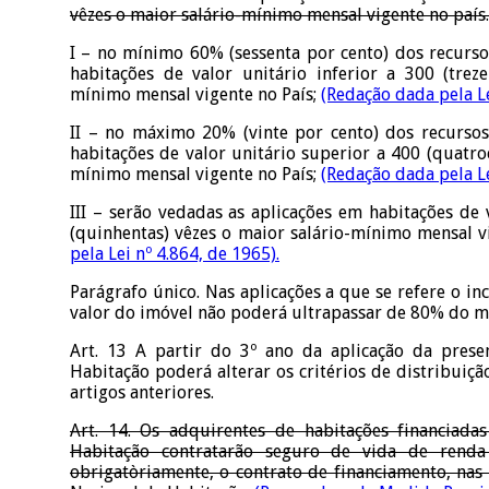
vêzes o maior salário-mínimo mensal vigente no país.
I – no mínimo 60% (sessenta por cento) dos recurso
habitações de valor unitário inferior a 300 (treze
mínimo mensal vigente no País;
(Redação dada pela Le
II – no máximo 20% (vinte por cento) dos recurso
habitações de valor unitário superior a 400 (quatroc
mínimo mensal vigente no País;
(Redação dada pela Le
III – serão vedadas as aplicações em habitações de 
(quinhentas) vêzes o maior salário-mínimo mensal v
pela Lei nº 4.864, de 1965).
Parágrafo único. Nas aplicações a que se refere o inc
valor do imóvel não poderá ultrapassar de 80% do 
Art. 13 A partir do 3º ano da aplicação da prese
Habitação poderá alterar os critérios de distribuiçã
artigos anteriores.
Art. 14. Os adquirentes de habitações financiada
Habitação contratarão seguro de vida de renda 
obrigatòriamente, o contrato de financiamento, nas