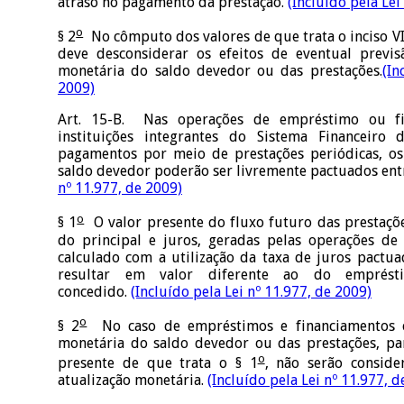
atraso no pagamento da prestação.
(Incluído pela Lei
o
§ 2
No cômputo dos valores de que trata o inciso VI
deve desconsiderar os efeitos de eventual previs
monetária do saldo devedor ou das prestações.
(In
2009)
Art. 15-B. Nas operações de empréstimo ou fi
instituições integrantes do Sistema Financeiro
pagamentos por meio de prestações periódicas, os
saldo devedor poderão ser livremente pactuados entr
nº 11.977, de 2009)
o
§ 1
O valor presente do fluxo futuro das prestaçõ
do principal e juros, geradas pelas operações de
calculado com a utilização da taxa de juros pactu
resultar em valor diferente ao do emprést
concedido.
(Incluído pela Lei nº 11.977, de 2009)
o
§ 2
No caso de empréstimos e financiamentos c
monetária do saldo devedor ou das prestações, pa
o
presente de que trata o § 1
, não serão conside
atualização monetária.
(Incluído pela Lei nº 11.977, d