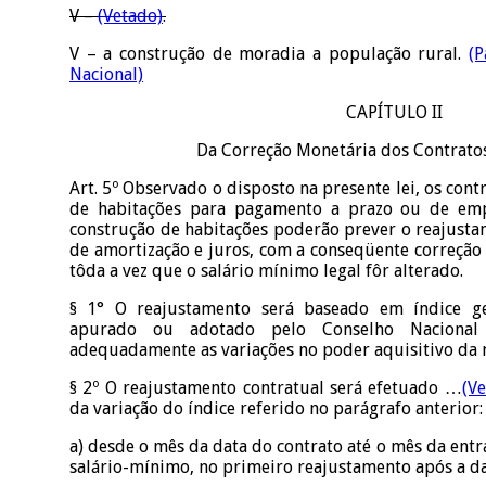
V –
(Vetado)
.
V – a construção de moradia a população rural.
(P
Nacional)
CAPÍTULO II
Da Correção Monetária dos Contratos
Art. 5º Observado o disposto na presente lei, os con
de habitações para pagamento a prazo ou de emp
construção de habitações poderão prever o reajusta
de amortização e juros, com a conseqüente correção
tôda a vez que o salário mínimo legal fôr alterado.
§ 1° O reajustamento será baseado em índice g
apurado ou adotado pelo Conselho Nacional
adequadamente as variações no poder aquisitivo da 
§ 2º O reajustamento contratual será efetuado …
(V
da variação do índice referido no parágrafo anterior:
a) desde o mês da data do contrato até o mês da entr
salário-mínimo, no primeiro reajustamento após a da