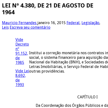
LEI Nº 4.380, DE 21 DE AGOSTO DE
1964
Mauricio Fernandes
janeiro 16, 2015
Federal
,
Legislação
,
Leis
Escreva seu comentário
Vide
Decreto
nº
Institui a correção monetária nos contratos i
91.152,
social, o sistema financeiro para aquisição da
de
Nacional da Habitação (BNH), e Sociedades de
1985
Letras Imobiliárias, o Serviço Federal de Ha
Vide Lei
outras providências.
8.692,
de
1993
CAPÍTULO I
Da Coordenação dos Órgãos Públicos e da 