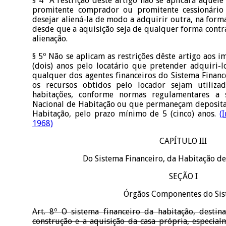
§ 4º A restrição dêste artigo não se aplicará àquele
promitente comprador ou promitente cessionário
desejar aliená-la de modo a adquirir outra, na forma 
desde que a aquisição seja de qualquer forma cont
alienação.
§ 5º Não se aplicam as restrições dêste artigo aos 
(dois) anos pelo locatário que pretender adquiri-
qualquer dos agentes financeiros do Sistema Financ
os recursos obtidos pelo locador sejam utiliza
habitações, conforme normas regulamentares a
Nacional de Habitação ou que permaneçam deposita
Habitação, pelo prazo mínimo de 5 (cinco) anos.
(
1968)
CAPÍTULO III
Do Sistema Financeiro, da Habitação de 
SEÇÃO I
Órgãos Componentes do Si
Art. 8º O sistema financeiro da habitação, destin
construção e a aquisição da casa própria, especial