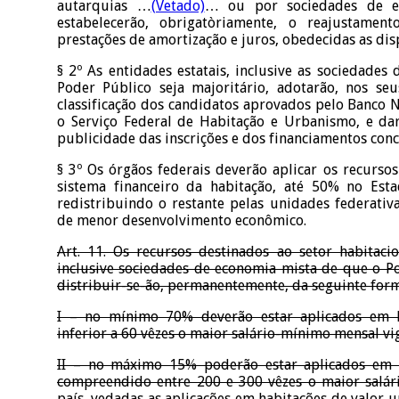
autarquias …
(Vetado)
… ou por sociedades de 
estabelecerão, obrigatòriamente, o reajustame
prestações de amortização e juros, obedecidas as disp
§ 2º As entidades estatais, inclusive as sociedade
Poder Público seja majoritário, adotarão, nos seus
classificação dos candidatos aprovados pelo Banco 
o Serviço Federal de Habitação e Urbanismo, e da
publicidade das inscrições e dos financiamentos con
§ 3º Os órgãos federais deverão aplicar os recurso
sistema financeiro da habitação, até 50% no Est
redistribuindo o restante pelas unidades federati
de menor desenvolvimento econômico.
Art. 11. Os recursos destinados ao setor habitacio
inclusive sociedades de economia mista de que o Po
distribuir-se-ão, permanentemente, da seguinte form
I – no mínimo 70% deverão estar aplicados em h
inferior a 60 vêzes o maior salário-mínimo mensal vig
II – no máximo 15% poderão estar aplicados em h
compreendido entre 200 e 300 vêzes o maior salár
país, vedadas as aplicações em habitações de valor u