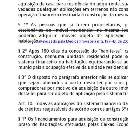
aquisição de casa para residência do adquirente, su
vedadas quaisquer aplicações em terrenos não cons
operação financeira destinada à construção da mesm
§ 1º As pessoas que já forem proprietários, 
cessionárias de imóvel residencial na mesma l
poderão adquirir imóveis objeto de aplicação 
habitação.
(Revogado pela Medida Provisória nº 2.197-43, de 20
§ 2º Após 180 dias da concessão do "habite-se", c
construção, nenhuma unidade residencial pode s
sistema financeiro da habitação, equiparando-se ao
municipais a ocupação efetiva da unidade residencial
§ 3º O disposto no parágrafo anterior não se aplicar
que sejam alienados a partir desta lei por seus 
compradores por motivo de aquisição de outro imóve
desta lei para ser objeto de aplicação pelo sistema fi
Art. 10. Tôdas as aplicações do sistema financeiro d
de créditos reajustáveis de acôrdo com os artigos 5º e
§ 1° Os financiamentos para aquisição ou construçã
prazo de habitações, efetuadas pelas Caixas Eco