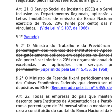
reajustado pelos índices referidos no artigo 5°.
Art. 21. O Serviço Social da Indústria (SESI) e o Ser
inclusive os Departamentos Regionais, aplicarão
Letras Imobiliárias de emissão do Banco Naciona
exercício de 1965, 20% (vinte por cento) das r
vinculadas.
(Vide Lei nº 5.107, de 1966)
§ 1°
(Vetado)
.
§ 2° O Ministro do Trabalho e da Previdência S
percentagem dos recursos dos Institutos de Apose
obrigatòriamente aplicada em depósitos no Banco 
não poderá ser inferior a 20% do orçamento anual de 
excetuadas as aplicações em serviços 
permanente.
(Suprimido pela Lei nº 5.455, de 1968)
§ 2° O Ministro da Fazenda fixará periòdicamente
das Caixas Econômicas Federais, que deverá ser o
depósitos no BNH.
(Renumerado pela Lei nº 5.455, de
Art. 22. Tôdas as emprêsas do país que mante
desconto para Institutos de Aposentadorias e Pensõ
com a percentagem de 1% mensal sôbre o montante 
para a constituição do capital do Banco Nacional d