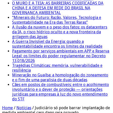
O MURO E A TEIA: AS BARREIRAS CODIFICADAS DA
CHINA E A DEFESA EM REDE DO BRASIL NA
GOVERNANÇA AMBIENTAL
“Minerais do Futuro: Razão, Valores, Tecnologia e
Sustentabilidade na Era das Terras Raras”
A ilusão da nuvem e o peso dos fatos: os datacenters
da IA, o risco hídrico oculto e a nova fronteira da
grilagem das águas
A Guerra Invisível da Energia: quando a
sustentabilidade encontra os limites da realidade
Pagamento por serviços ambientais em APP e Reserva
Legal: os limites do poder regulamentar no Decreto
13.018/2026
Tragédias Climáticas: memória, vulnerabilidade e
resiliência
Mineração no Guaíba: a homologação do zoneamento
e o fim de uma paralisia de duas décadas
Cães em postos de combustíveis: entre o acolhimento
involuntário e o dever de proteção — orientações
jurídicas para empresas à luz do novo entendimento
do STF
Home
/
Notícias
/
Judiciário só pode barrar implantação de
medida ambiental caso dano seja provado