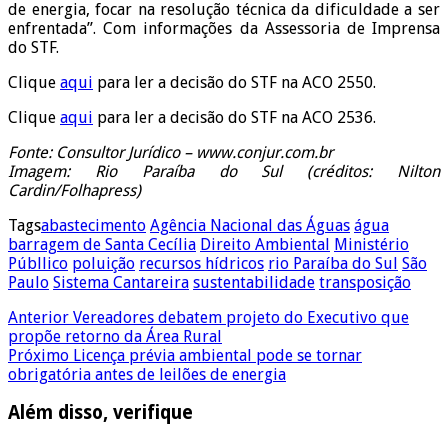
de energia, focar na resolução técnica da dificuldade a ser
enfrentada”. Com informações da Assessoria de Imprensa
do STF.
Clique
aqui
para ler a decisão do STF na ACO 2550.
Clique
aqui
para ler a decisão do STF na ACO 2536.
Fonte: Consultor Jurídico – www.conjur.com.br
Imagem: Rio Paraíba do Sul (créditos: Nilton
Cardin/Folhapress)
Tags
abastecimento
Agência Nacional das Águas
água
barragem de Santa Cecília
Direito Ambiental
Ministério
Públlico
poluição
recursos hídricos
rio Paraíba do Sul
São
Paulo
Sistema Cantareira
sustentabilidade
transposição
Anterior
Vereadores debatem projeto do Executivo que
propõe retorno da Área Rural
Próximo
Licença prévia ambiental pode se tornar
obrigatória antes de leilões de energia
Além disso, verifique