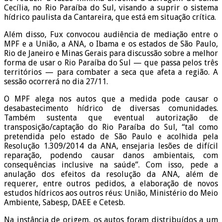
Cecília, no Rio Paraíba do Sul, visando a suprir o sistema
hídrico paulista da Cantareira, que está em situação crítica.
Além disso, Fux convocou audiência de mediação entre o
MPF e a União, a ANA, o Ibama e os estados de São Paulo,
Rio de Janeiro e Minas Gerais para discussão sobre a melhor
forma de usar o Rio Paraíba do Sul — que passa pelos três
territórios — para combater a seca que afeta a região. A
sessão ocorrerá no dia 27/11.
O MPF alega nos autos que a medida pode causar o
desabastecimento hídrico de diversas comunidades.
Também sustenta que eventual autorização de
transposição/captação do Rio Paraíba do Sul, “tal como
pretendida pelo estado de São Paulo e acolhida pela
Resolução 1.309/2014 da ANA, ensejaria lesões de difícil
reparação, podendo causar danos ambientais, com
consequências inclusive na saúde”. Com isso, pede a
anulação dos efeitos da resolução da ANA, além de
requerer, entre outros pedidos, a elaboração de novos
estudos hídricos aos outros réus: União, Ministério do Meio
Ambiente, Sabesp, DAEE e Cetesb.
Na instância de origem, os autos foram distribuídos a um