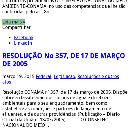
e dá outras providências O CONSELHO NACIONAL DO MEIO
AMBIENTE-CONAMA, no uso das competências que lhe são
conferidas pelo art. 8o , …
Leia mais »
Compartilhar
Facebook
LinkedIn
RESOLUÇÃO No 357, DE 17 DE MARÇO
DE 2005
março 19, 2015
Federal
,
Legislação
,
Resoluções e outros
atos
Resolução CONAMA nº 357, de 17 de março de 2005. Dispõe
sobre a classificação dos corpos de água e diretrizes
ambientais para o seu enquadramento, bem como
estabelece as condições e padrões de lançamento de
efluentes, e dá outras providências. (Publicação – Diário
Oficial da União –18/03/2005) O CONSELHO
NACIONAL DO MEIO …