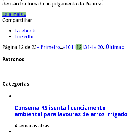
decisão foi tomada no julgamento do Recurso …
Leia mais »
Compartilhar
Facebook
LinkedIn
Página 12 de 23
« Primeiro
...
«
10
11
12
13
14
»
20
...
Última »
Patronos
Categorias
Consema RS isenta licenciamento
ambiental para lavouras de arroz irrigado
4 semanas atrás