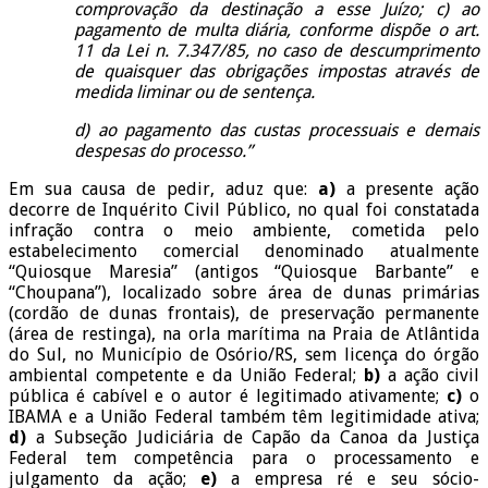
comprovação da destinação a esse Juízo; c) ao
pagamento de multa diária, conforme dispõe o art.
11 da Lei n. 7.347/85, no caso de descumprimento
de quaisquer das obrigações impostas através de
medida liminar ou de sentença.
d) ao pagamento das custas processuais e demais
despesas do processo.”
Em sua causa de pedir, aduz que:
a)
a presente ação
decorre de Inquérito Civil Público, no qual foi constatada
infração contra o meio ambiente, cometida pelo
estabelecimento comercial denominado atualmente
“Quiosque Maresia” (antigos “Quiosque Barbante” e
“Choupana”), localizado sobre área de dunas primárias
(cordão de dunas frontais), de preservação permanente
(área de restinga), na orla marítima na Praia de Atlântida
do Sul, no Município de Osório/RS, sem licença do órgão
ambiental competente e da União Federal;
b)
a ação civil
pública é cabível e o autor é legitimado ativamente;
c)
o
IBAMA e a União Federal também têm legitimidade ativa;
d)
a Subseção Judiciária de Capão da Canoa da Justiça
Federal tem competência para o processamento e
julgamento da ação;
e)
a empresa ré e seu sócio-