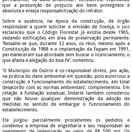
que a presunção de prejuízo aos bens protegidos é
absoluta e enseja responsabilização do infrator.
Sobre a ausência, na época da construção, de órgão
responsável a quem solicitar a emissão de licença, o juiz
esclareceu que o Código Florestal já existia desde 1965,
vedando edificações em área de preservação permanente.
‘Ressalte-se que, durante 32 anos, os réus, mesmo após a
Constituição de 1988 e a implantação da Fepam em 1991,
permaneceram sua atividade sem buscar o licenciamento, o
que afasta a alegação do boa-fé’, comentou.
‘O Município de Osório é co-responsável direto, por ação,
na prática do dano ambiental em questão, pois autorizou a
construção e funcionamento do estabelecimento, em total
desacordo com as normas ambientais’, complementou. Em
relação à fundação estadual, Indarte também considerou
que não houve qualquer demonstração da adoção de
medidas no sentido de embargar o funcionamento do
estabelecimento.
Ele julgou parcialmente procedentes os pedidos e
condenou a empresa de engenharia e seu responsável ao
pagamento de indenização no valor de R$ 500 mil. Os