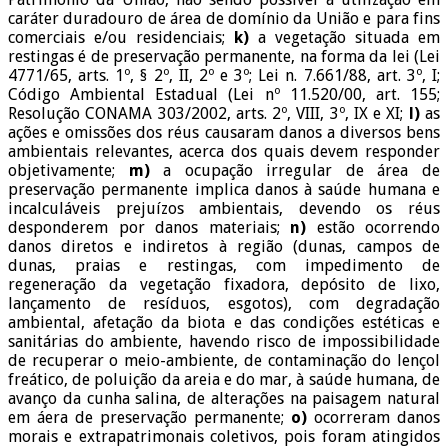
caráter duradouro de área de domínio da União e para fins
comerciais e/ou residenciais;
k)
a vegetação situada em
restingas é de preservação permanente, na forma da lei (Lei
4771/65, arts. 1º, § 2º, II, 2º e 3º; Lei n. 7.661/88, art. 3º, I;
Código Ambiental Estadual (Lei nº 11.520/00, art. 155;
Resolução CONAMA 303/2002, arts. 2º, VIII, 3º, IX e XI;
l)
as
ações e omissões dos réus causaram danos a diversos bens
ambientais relevantes, acerca dos quais devem responder
objetivamente;
m)
a ocupação irregular de área de
preservação permanente implica danos à saúde humana e
incalculáveis prejuízos ambientais, devendo os réus
desponderem por danos materiais;
n)
estão ocorrendo
danos diretos e indiretos à região (dunas, campos de
dunas, praias e restingas, com impedimento de
regeneração da vegetação fixadora, depósito de lixo,
lançamento de resíduos, esgotos), com degradação
ambiental, afetação da biota e das condições estéticas e
sanitárias do ambiente, havendo risco de impossibilidade
de recuperar o meio-ambiente, de contaminação do lençol
freático, de poluição da areia e do mar, à saúde humana, de
avanço da cunha salina, de alterações na paisagem natural
em áera de preservação permanente;
o)
ocorreram danos
morais e extrapatrimonais coletivos, pois foram atingidos