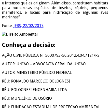
e intensos que as originam. Além disso, constituem habitats
para numerosas espécies de insetos, répteis, pequenos
mamíferos, e locais para nidificação de algumas aves
marinhas”.
Fonte:
JFRS, 22/02/2017
.
Conheça a decisão:
AÇÃO CIVIL PÚBLICA
Nº 5000793-56.2012.4.04.7121/
RS
AUTOR
:
UNIÃO – ADVOCACIA GERAL DA UNIÃO
AUTOR
:
MINISTÉRIO PÚBLICO FEDERAL
RÉU
:
RONALDO MARCELIO BOLOGNESI
RÉU
:
BOLOGNESI ENGENHARIA LTDA
RÉU
:
MUNICÍPIO DE OSÓRIO
RÉU
:
FUNDACAO ESTADUAL DE PROTECAO AMBIENTAL