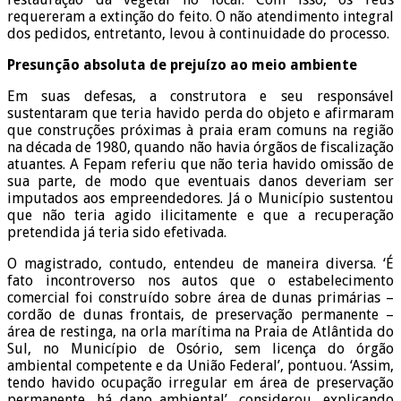
requereram a extinção do feito. O não atendimento integral
dos pedidos, entretanto, levou à continuidade do processo.
Presunção absoluta de prejuízo ao meio ambiente
Em suas defesas, a construtora e seu responsável
sustentaram que teria havido perda do objeto e afirmaram
que construções próximas à praia eram comuns na região
na década de 1980, quando não havia órgãos de fiscalização
atuantes. A Fepam referiu que não teria havido omissão de
sua parte, de modo que eventuais danos deveriam ser
imputados aos empreendedores. Já o Município sustentou
que não teria agido ilicitamente e que a recuperação
pretendida já teria sido efetivada.
O magistrado, contudo, entendeu de maneira diversa. ‘É
fato incontroverso nos autos que o estabelecimento
comercial foi construído sobre área de dunas primárias –
cordão de dunas frontais, de preservação permanente –
área de restinga, na orla marítima na Praia de Atlântida do
Sul, no Município de Osório, sem licença do órgão
ambiental competente e da União Federal’, pontuou. ‘Assim,
tendo havido ocupação irregular em área de preservação
permanente, há dano ambiental’, considerou, explicando