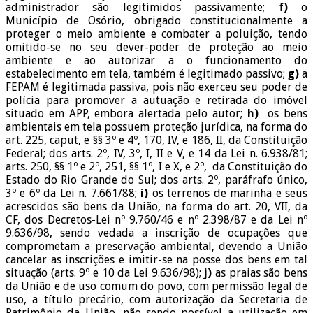
administrador são legitimidos passivamente;
f)
o
Município de Osório, obrigado constitucionalmente a
proteger o meio ambiente e combater a poluição, tendo
omitido-se no seu dever-poder de proteção ao meio
ambiente e ao autorizar a o funcionamento do
estabelecimento em tela, também é legitimado passivo;
g)
a
FEPAM é legitimada passiva, pois não exerceu seu poder de
polícia para promover a autuação e retirada do imóvel
situado em APP, embora alertada pelo autor;
h)
os bens
ambientais em tela possuem proteção jurídica, na forma do
art. 225, caput, e §§ 3º e 4º, 170, IV, e 186, II, da Constituição
Federal; dos arts. 2º, IV, 3º, I, II e V, e 14 da Lei n. 6.938/81;
arts. 250, §§ 1º e 2º, 251, §§ 1º, I e X, e 2º, da Constituição do
Estado do Rio Grande do Sul; dos arts. 2º, paráfrafo único,
3º e 6º da Lei n. 7.661/88;
i)
os terrenos de marinha e seus
acrescidos são bens da União, na forma do art. 20, VII, da
CF, dos Decretos-Lei nº 9.760/46 e nº 2.398/87 e da Lei nº
9.636/98, sendo vedada a inscrição de ocupações que
comprometam a preservação ambiental, devendo a União
cancelar as inscrições e imitir-se na posse dos bens em tal
situação (arts. 9º e 10 da Lei 9.636/98);
j)
as praias são bens
da União e de uso comum do povo, com permissão legal de
uso, a título precário, com autorização da Secretaria de
Patrimônio da União, não sendo possível a utilização em