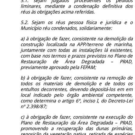
5.1. sejam julgados procedentes os pedidos
liminares, mediante a condenação definitiva dos
réus às obrigações acima referidas.
5.2. Sejam os réus pessoa física e jurídica e o
Município réu condenados, solidariamente:
a) à obrigação de fazer, consistente na demolição da
construção localizada na APP/terreno de marinha,
juntamente com todas as instalações lá existentes,
com base nos termos e prazos previstos no Plano de
Restauração de Área Degradada – PRAD,
previamente aprovado pela FEPAM;
b) à obrigação de fazer, consistente na remoção de
todos os materiais de demolição e de todos os
entulhos decorrentes, devendo depositá-los em em
local indicado pelo órgão ambiental competente,
como determina o artigo 6º, inciso I, do Decreto-Lei
nº 2.398/87;
c) à obrigação de fazer, consistente na execução do
Plano de Restauração da Área Degradada – PRAD,
promovendo a recuperação das dunas primárias,
reposição da vegetação nativa, retirada de espécies