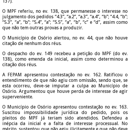
137).
O MPF referiu, no ev. 138, que permanesse o interesse no
julgamento dos pedidos “4.3”, “a.2”, “a.3”, “a.4”, “b”; “4.4, “b”;
“5.3”, “a”, “b”; “5.4”, “a”; “5.5”, “a”, “b”, “c” e “d”, assim como
que não tem outras provas a produzir.
O Município de Osório alertou, no ev. 44, que não houve
citação de nenhum dos réus.
O despacho do ev. 149 recebeu a petição do MPF (do ev.
138), como emenda da inicial, assim como determinou a
citação dos réus.
A FEPAM apresentou contestação no ev. 162. Ratificou o
entendimento de que não agiu com omissão, sendo que, se
esta ocorreu, deve-se imputar a culpa ao Município de
Osório. Argumentou que houve perda de interesse de agir
superveniente.
O Município de Osório apresentou contestação no ev. 163.
Suscitou impossibilidade jurídica do pedido, pois os
pleitos do MPF já teriam sido atendidos. Defendeu a
inépcia da inicial e a falta de interesse processual. No
mérito, sustentou que não agiu ilicitamente e que não deve