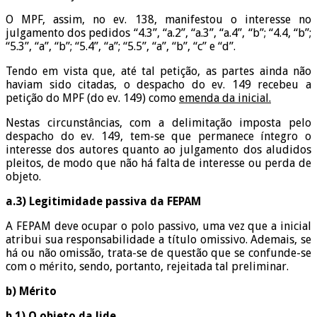
O MPF, assim, no ev. 138, manifestou o interesse no
julgamento dos pedidos “4.3”, “a.2”, “a.3”, “a.4”, “b”; “4.4, “b”;
“5.3”, “a”, “b”; “5.4”, “a”; “5.5”, “a”, “b”, “c” e “d”.
Tendo em vista que, até tal petição, as partes ainda não
haviam sido citadas, o despacho do ev. 149 recebeu a
petição do MPF (do ev. 149) como
emenda da inicial.
Nestas circunstâncias, com a delimitação imposta pelo
despacho do ev. 149, tem-se que permanece íntegro o
interesse dos autores quanto ao julgamento dos aludidos
pleitos, de modo que não há falta de interesse ou perda de
objeto.
a.3) Legitimidade passiva da FEPAM
A FEPAM deve ocupar o polo passivo, uma vez que a inicial
atribui sua responsabilidade a título omissivo. Ademais, se
há ou não omissão, trata-se de questão que se confunde-se
com o mérito, sendo, portanto, rejeitada tal preliminar.
b) Mérito
b.1) O objeto da lide