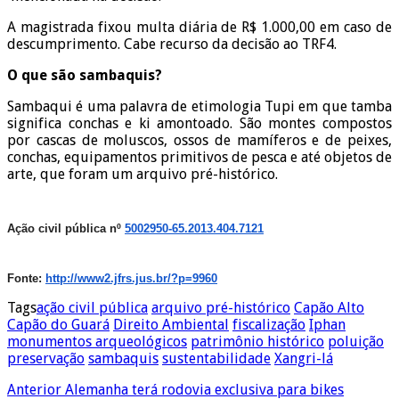
A magistrada fixou multa diária de R$ 1.000,00 em caso de
descumprimento. Cabe recurso da decisão ao TRF4.
O que são sambaquis?
Sambaqui é uma palavra de etimologia Tupi em que tamba
significa conchas e ki amontoado. São montes compostos
por cascas de moluscos, ossos de mamíferos e de peixes,
conchas, equipamentos primitivos de pesca e até objetos de
arte, que foram um arquivo pré-histórico.
Ação civil pública nº
5002950-65.2013.404.7121
Fonte:
http://www2.jfrs.jus.
br/?p=9960
Tags
ação civil pública
arquivo pré-histórico
Capão Alto
Capão do Guará
Direito Ambiental
fiscalização
Iphan
monumentos arqueológicos
patrimônio histórico
poluição
preservação
sambaquis
sustentabilidade
Xangri-lá
Anterior
Alemanha terá rodovia exclusiva para bikes