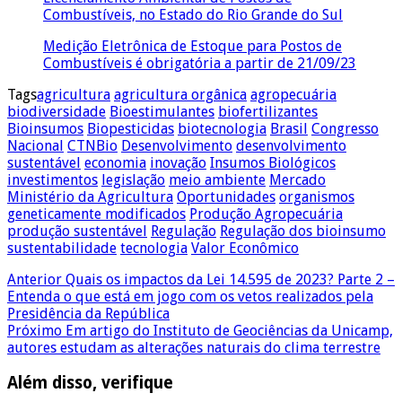
Combustíveis, no Estado do Rio Grande do Sul
Medição Eletrônica de Estoque para Postos de
Combustíveis é obrigatória a partir de 21/09/23
Tags
agricultura
agricultura orgânica
agropecuária
biodiversidade
Bioestimulantes
biofertilizantes
Bioinsumos
Biopesticidas
biotecnologia
Brasil
Congresso
Nacional
CTNBio
Desenvolvimento
desenvolvimento
sustentável
economia
inovação
Insumos Biológicos
investimentos
legislação
meio ambiente
Mercado
Ministério da Agricultura
Oportunidades
organismos
geneticamente modificados
Produção Agropecuária
produção sustentável
Regulação
Regulação dos bioinsumo
sustentabilidade
tecnologia
Valor Econômico
Anterior
Quais os impactos da Lei 14.595 de 2023? Parte 2 –
Entenda o que está em jogo com os vetos realizados pela
Presidência da República
Próximo
Em artigo do Instituto de Geociências da Unicamp,
autores estudam as alterações naturais do clima terrestre
Além disso, verifique