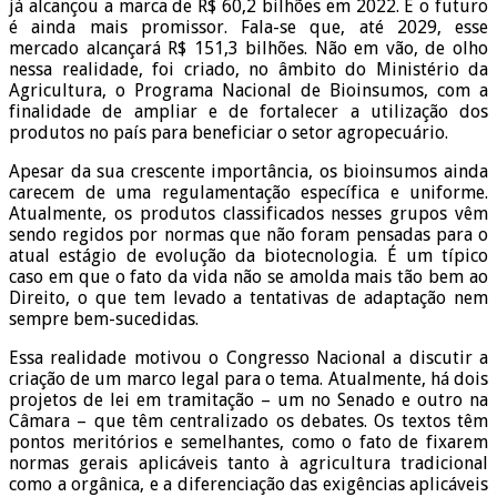
já alcançou a marca de R$ 60,2 bilhões em 2022. E o futuro
é ainda mais promissor. Fala-se que, até 2029, esse
mercado alcançará R$ 151,3 bilhões. Não em vão, de olho
nessa realidade, foi criado, no âmbito do Ministério da
Agricultura, o Programa Nacional de Bioinsumos, com a
finalidade de ampliar e de fortalecer a utilização dos
produtos no país para beneficiar o setor agropecuário.
Apesar da sua crescente importância, os bioinsumos ainda
carecem de uma regulamentação específica e uniforme.
Atualmente, os produtos classificados nesses grupos vêm
sendo regidos por normas que não foram pensadas para o
atual estágio de evolução da biotecnologia. É um típico
caso em que o fato da vida não se amolda mais tão bem ao
Direito, o que tem levado a tentativas de adaptação nem
sempre bem-sucedidas.
Essa realidade motivou o Congresso Nacional a discutir a
criação de um marco legal para o tema. Atualmente, há dois
projetos de lei em tramitação – um no Senado e outro na
Câmara – que têm centralizado os debates. Os textos têm
pontos meritórios e semelhantes, como o fato de fixarem
normas gerais aplicáveis tanto à agricultura tradicional
como a orgânica, e a diferenciação das exigências aplicáveis