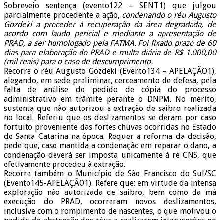
Sobreveio sentença (evento122 – SENT1) que julgou
parcialmente procedente a ação,
condenando o réu Augusto
Gozdeki a proceder à recuperação da área degradada, de
acordo com laudo pericial e mediante a apresentação de
PRAD, a ser homologado pela FATMA. Foi fixado prazo de 60
dias para elaboração do PRAD e multa diária de R$ 1.000,00
(mil reais) para o caso de descumprimento.
Recorre o réu Augusto Gozdeki (Evento134 – APELAÇÃO1),
alegando, em sede preliminar, cerceamento de defesa, pela
falta de análise do pedido de cópia do processo
administrativo em trâmite perante o DNPM. No mérito,
sustenta que não autorizou a extração de saibro realizada
no local. Referiu que os deslizamentos se deram por caso
fortuito proveniente das fortes chuvas ocorridas no Estado
de Santa Catarina na época. Requer a reforma da decisão,
pede que, caso mantida a condenação em reparar o dano, a
condenação deverá ser imposta unicamente à ré CNS, que
efetivamente procedeu à extração.
Recorre também o Município de São Francisco do Sul/SC
(Evento145-APELAÇÃO1). Refere que: em virtude da intensa
exploração não autorizada de saibro, bem como da má
execução do PRAD, ocorreram novos deslizamentos,
inclusive com o rompimento de nascentes, o que motivou o