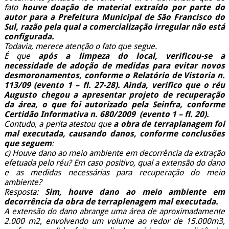
fato
houve doação de material extraído por parte do
autor para a Prefeitura Municipal de São Francisco do
Sul, razão pela qual a comercialização irregular não está
configurada.
Todavia, merece atenção o fato que segue.
É que
após a limpeza do local, verificou-se a
necessidade de adoção de medidas para evitar novos
desmoronamentos, conforme o Relatório de Vistoria n.
113/09 (evento 1 – fl. 27-28). Ainda, verifico que o réu
Augusto chegou a apresentar projeto de recuperação
da área, o que foi autorizado pela Seinfra, conforme
Certidão Informativa n. 680/2009 (evento 1 – fl. 20).
Contudo, a perita atestou que
a obra de terraplanagem foi
mal executada, causando danos, conforme conclusões
que seguem
:
c) Houve dano ao meio ambiente em decorrência da extração
efetuada pelo réu? Em caso positivo, qual a extensão do dano
e as medidas necessárias para recuperação do meio
ambiente?
Resposta:
Sim, houve dano ao meio ambiente em
decorrência da obra de terraplenagem mal executada.
A extensão do dano abrange uma área de aproximadamente
2.000 m2, envolvendo um volume ao redor de 15.000m3,