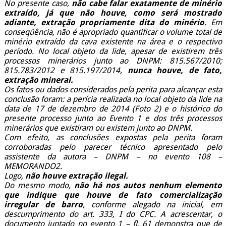
No presente caso,
não cabe falar exatamente de minério
extraído, já que não houve, como será mostrado
adiante, extração propriamente dita do minério
. Em
conseqüência, não é apropriado quantificar o volume total de
minério extraído da cava existente na área e o respectivo
período. No local objeto da lide, apesar de existirem três
processos minerários junto ao DNPM: 815.567/2010;
815.783/2012 e 815.197/2014,
nunca houve, de fato,
extração mineral.
Os fatos ou dados considerados pela perita para alcançar esta
conclusão foram: a perícia realizada no local objeto da lide na
data de 17 de dezembro de 2014 (Foto 2) e o histórico do
presente processo junto ao Evento 1 e dos três processos
minerários que existiram ou existem junto ao DNPM.
Com efeito, as conclusões expostas pela perita foram
corroboradas pelo parecer técnico apresentado pelo
assistente da autora – DNPM – no evento 108 –
MEMORANDO2.
Logo,
não houve extração ilegal.
Do mesmo modo,
não há nos autos nenhum elemento
que indique que houve de fato comercialização
irregular de barro
, conforme alegado na inicial, em
descumprimento do art. 333, I do CPC. A acrescentar, o
documento juntado no evento 1 – fl. 61 demonstra que de