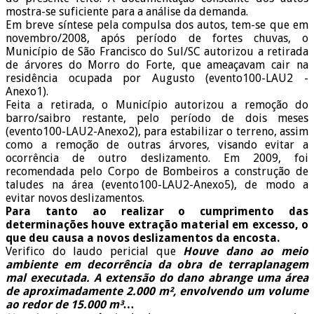
mostra-se suficiente para a análise da demanda.
Em breve síntese pela compulsa dos autos, tem-se que em
novembro/2008, após período de fortes chuvas, o
Município de São Francisco do Sul/SC autorizou a retirada
de árvores do Morro do Forte, que ameaçavam cair na
residência ocupada por Augusto (evento100-LAU2 -
Anexo1).
Feita a retirada, o Município autorizou a remoção do
barro/saibro restante, pelo período de dois meses
(evento100-LAU2-Anexo2), para estabilizar o terreno, assim
como a remoção de outras árvores, visando evitar a
ocorrência de outro deslizamento. Em 2009, foi
recomendada pelo Corpo de Bombeiros a construção de
taludes na área (evento100-LAU2-Anexo5), de modo a
evitar novos deslizamentos.
Para tanto ao realizar o cumprimento das
determinações houve extração material em excesso, o
que deu causa a novos deslizamentos da encosta.
Verifico do laudo pericial que
Houve dano ao meio
ambiente em decorrência da obra de terraplanagem
mal executada. A extensão do dano abrange uma área
de aproximadamente 2.000 m², envolvendo um volume
ao redor de 15.000 m³…