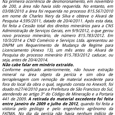
Na primeira ocorrência de desmoronamento, em novembro
de 200, a área não havia sido requerida. No entanto, em
03/08/2010 a área foi requerida no processo 815.567/2010
em nome de Charles Nery da Silva e obteve o Alvará de
Pesquisa 4.595/2011, datado de 20/4/2011. Após esta data,
foi feita a Cessão total dos direitos minerários para a CNS
Administração de Serviços Gerais, em 9/9/2012, o que gerou
novo processo minerário, de número 815.783/2012. Em
10/3/2014 a CND Comércio e Serviços Ltda. apresentou ao
DNPM um Requerimento de Mudança de Regime para
Licenciamento (Anexo 13), um mês antes do Alvará de
Pesquisa do processo minerário 815.783/2012 caducar, ou
seja, antes de 20/4/2014.
Não cabe falar em minério extraído.
Conforme explicado anteriormente, não houve extração
mineral na área objeto da perícia e sim obra de
terraplenagem com remoção de material excedente para
fora do local da obra o qual, segundo consta no Anexo9, foi
doado m27/4/2010 para a Prefeitura de São Francisco do Sul,
atendendo ao artigo 3º do Código de Mineração e a Portaria
441 de 2009.
A retirada do material excedente foi feita
entre janeiro de 2009 e julho de 2012
, quando foi feita a
vistoria pelo geólogo e pelo engenheiro agrônomo da
FATMA. No dia da perícia não havia nenhum indício de