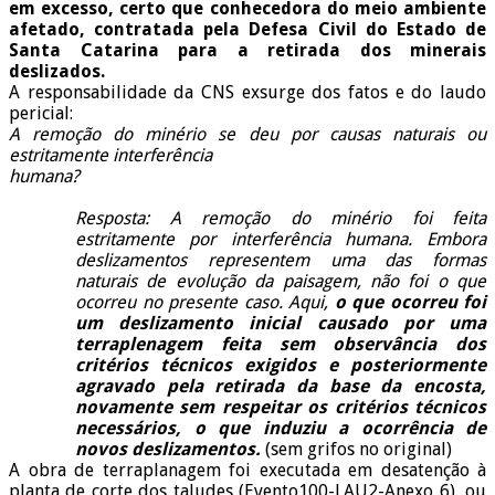
em excesso, certo que conhecedora do meio ambiente
afetado, contratada pela Defesa Civil do Estado de
Santa Catarina para a retirada dos minerais
deslizados.
A responsabilidade da CNS exsurge dos fatos e do laudo
pericial:
A remoção do minério se deu por causas naturais ou
estritamente interferência
humana?
Resposta: A remoção do minério foi feita
estritamente por interferência humana. Embora
deslizamentos representem uma das formas
naturais de evolução da paisagem, não foi o que
ocorreu no presente caso. Aqui,
o que ocorreu foi
um deslizamento inicial causado por uma
terraplenagem feita sem observância dos
critérios técnicos exigidos e posteriormente
agravado pela retirada da base da encosta,
novamente sem respeitar os critérios técnicos
necessários, o que induziu a ocorrência de
novos deslizamentos.
(sem grifos no original)
A obra de terraplanagem foi executada em desatenção à
planta de corte dos taludes (Evento100-LAU2-Anexo 6), ou