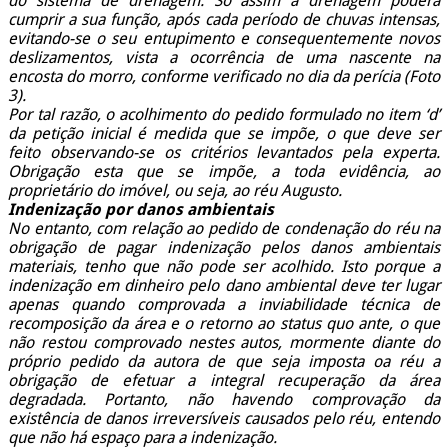
do sistema de drenagem. Só assim a drenagem poderá
cumprir a sua função, após cada período de chuvas intensas,
evitando-se o seu entupimento e consequentemente novos
deslizamentos, vista a ocorrência de uma nascente na
encosta do morro, conforme verificado no dia da perícia (Foto
3).
Por tal razão, o acolhimento do pedido formulado no item ‘d’
da petição inicial é medida que se impõe, o que deve ser
feito observando-se os critérios levantados pela experta.
Obrigação esta que se impõe, a toda evidência, ao
proprietário do imóvel, ou seja, ao réu Augusto.
Indenização por danos ambientais
No entanto, com relação ao pedido de condenação do réu na
obrigação de pagar indenização pelos danos ambientais
materiais, tenho que não pode ser acolhido. Isto porque a
indenização em dinheiro pelo dano ambiental deve ter lugar
apenas quando comprovada a inviabilidade técnica de
recomposição da área e o retorno ao status quo ante, o que
não restou comprovado nestes autos, mormente diante do
próprio pedido da autora de que seja imposta oa réu a
obrigação de efetuar a integral recuperação da área
degradada. Portanto, não havendo comprovação da
existência de danos irreversíveis causados pelo réu, entendo
que não há espaço para a indenização.