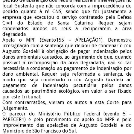
pedido de abstenção dos réus a realizarem intervenções no
local. Sustenta que não concorda com a improcedência do
pedido quanto à ré CNS, sendo que foi justamente a
empresa que executou o serviço contratado pela Defesa
Civil do Estado de Santa Catarina. Requer sejam
condenados ambos os réus a recuperarem a área
degradada.
Apela o MPF (Evento155 – APELAÇÃO1). Demonstra
irresignação com a sentença que deixou de condenar o réu
Augusto Gozdeki à obrigação de pagar indenização pelos
danos ambientais causados, ao argumento de que, quando
possível a recomposição da área degradada, não se faz
necessária a condenação ao pagamento de indenização por
dano ambiental. Requer seja reformada a sentença, de
modo que seja condenado o réu Augusto Gozdeki ao
pagamento de indenização pecuniária pelos danos
causados ao patrimônio ecológico, em valor a ser fixado
por este Tribunal.
Com contrarrazões, vieram os autos a esta Corte para
Julgamento.
O parecer do Ministério Público Federal (evento 5 –
PARECER1) é pelo provimento do apelo do MPF e pelo
improvimento das apelações de Augusto Gozdeki e do
Município de São Francisco do Sul.