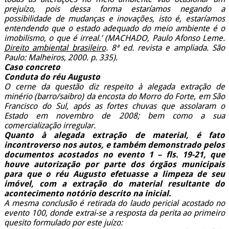
prejuízo, pois dessa forma estaríamos negando a
possibilidade de mudanças e inovações, isto é, estaríamos
entendendo que o estado adequado do meio ambiente é o
imobilismo, o que é irreal.’ (MACHADO, Paulo Afonso Leme.
Direito ambiental brasileiro
. 8ª ed. revista e ampliada. São
Paulo: Malheiros, 2000. p. 335).
Caso concreto
Conduta do réu Augusto
O cerne da questão diz respeito à alegada extração de
minério (barro/saibro) da encosta do Morro do Forte, em São
Francisco do Sul, após as fortes chuvas que assolaram o
Estado em novembro de 2008; bem como a sua
comercialização irregular.
Quanto à alegada extração de material, é fato
incontroverso nos autos, e também demonstrado pelos
documentos acostados no evento 1 – fls. 19-21, que
houve autorização por parte dos órgãos municipais
para que o réu Augusto efetuasse a limpeza de seu
imóvel, com a extração do material resultante do
acontecimento notório descrito na inicial.
A mesma conclusão é retirada do laudo pericial acostado no
evento 100, donde extrai-se a resposta da perita ao primeiro
quesito formulado por este juízo: