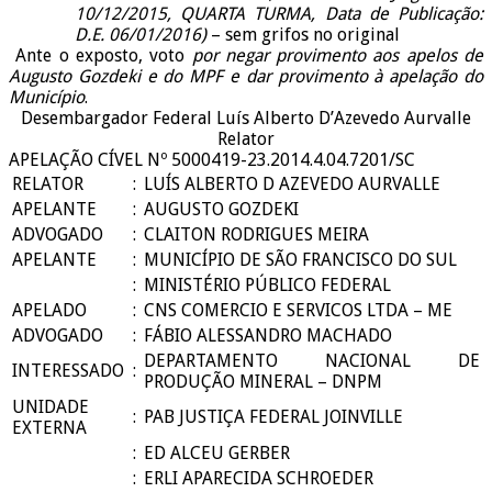
10/12/2015, QUARTA TURMA, Data de Publicação:
D.E. 06/01/2016)
– sem grifos no original
Ante o exposto, voto
por negar provimento aos apelos de
Augusto Gozdeki e do MPF e dar provimento à apelação do
Município
.
Desembargador Federal Luís Alberto D’Azevedo Aurvalle
Relator
APELAÇÃO CÍVEL Nº 5000419-23.2014.4.04.7201/SC
RELATOR
:
LUÍS ALBERTO D AZEVEDO AURVALLE
APELANTE
:
AUGUSTO GOZDEKI
ADVOGADO
:
CLAITON RODRIGUES MEIRA
APELANTE
:
MUNICÍPIO DE SÃO FRANCISCO DO SUL
:
MINISTÉRIO PÚBLICO FEDERAL
APELADO
:
CNS COMERCIO E SERVICOS LTDA – ME
ADVOGADO
:
FÁBIO ALESSANDRO MACHADO
DEPARTAMENTO NACIONAL DE
INTERESSADO
:
PRODUÇÃO MINERAL – DNPM
UNIDADE
:
PAB JUSTIÇA FEDERAL JOINVILLE
EXTERNA
:
ED ALCEU GERBER
:
ERLI APARECIDA SCHROEDER