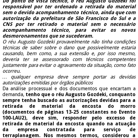
Do ponto de vista técnico, o réu Augusto Gozdeki foi
responsável por ter ordenado a retirada do material
sem o devido acompanhamento técnico, ainda que com
autorização da prefeitura de São Francisco do Sul e a
CNS por ter retirado o material sem o necessário
acompanhamento técnico, para evitar os novos
desmoronamentos que se sucederam.
O réu Augusto Gozdeki provavelmente não tinha condições
técnicas de saber sobre o dano que possivelmente estaria
causando, bem como, a sua extensão e, por isso mesmo,
deveria ter se assessorado com técnicos competentes
justamente para evitar o agravamento da situação, como fato
ocorreu.
… qualquer empresa deve sempre portar as devidas
autorizações emitidas por órgãos públicos
Da análise processual e dos documentos que encartam a
demanda,
tenho que o réu Augusto Gozdeki, conquanto
sempre tenha buscado as autorizações devidas para a
retirada de material da encosta do morro
(documentos de páginas 13-25 constantes no Evento
100-LAU2), deve sim, responder pelo excesso de
retirada de material da encosta quando na atuação
da empresa contratada para serviço de
terraplanagem. Nos mesmos termos, considerou a