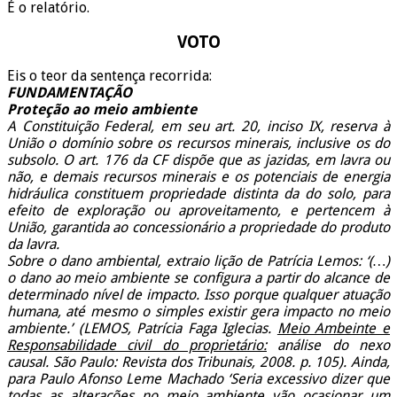
É o relatório.
VOTO
Eis o teor da sentença recorrida:
FUNDAMENTAÇÃO
Proteção ao meio ambiente
A Constituição Federal, em seu art. 20, inciso IX, reserva à
União o domínio sobre os recursos minerais, inclusive os do
subsolo. O art. 176 da CF dispõe que as jazidas, em lavra ou
não, e demais recursos minerais e os potenciais de energia
hidráulica constituem propriedade distinta da do solo, para
efeito de exploração ou aproveitamento, e pertencem à
União, garantida ao concessionário a propriedade do produto
da lavra.
Sobre o dano ambiental, extraio lição de Patrícia Lemos: ‘(…)
o dano ao meio ambiente se configura a partir do alcance de
determinado nível de impacto. Isso porque qualquer atuação
humana, até mesmo o simples existir gera impacto no meio
ambiente.’ (LEMOS, Patrícia Faga Iglecias.
Meio Ambeinte e
Responsabilidade civil do proprietário:
análise do nexo
causal. São Paulo: Revista dos Tribunais, 2008. p. 105). Ainda,
para Paulo Afonso Leme Machado ‘Seria excessivo dizer que
todas as alterações no meio ambiente vão ocasionar um