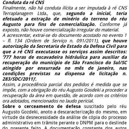
Conduta da ré CNS
Finalmente, não há conduta ilícita a ser imputada à ré CNS
Terraplanagem Ltda., que,
segundo a inicial, teria
efetuado a extração de minério do terreno do réu
Augusto para fins de comercialização.
Conforme já
exposto, não houve comercialização irregular do material.
A acrescentar, extrai-se do documento acostado no evento 1
– fl. 134 (Ordem de Serviço n. 091/2011),
que houve
autorização da Secretaria de Estado da Defesa Civil para
que a ré CNS executasse os serviços assim descritos:
‘777 horas de escavadeira hidráulica para auxiliar da
recuperação do município de São Francisco do Sul/SC
atingido por enxurrada no mês de janeiro, nas
condições previstas na dispensa de licitação n.
283/SDC/2011)’.
Assim, a procedência parcial dos pedidos é medida que se
impõe, com a obrigação do réu Augusto Gosdeki a proceder a
recuperação da área em questão, de acordo com os critérios
ora adotados, mencionados no laudo pericial.
Sobre o cerceamento de defesa
suscitado pelo réu
Augusto Gozdeki, anoto a descaracterização do mesmo, em
virtude da desnecessidade da análise de cópia do processo
administrativo em trâmite perante o DNPM para o deslinde
do presente feito. A documentação constante dos autos