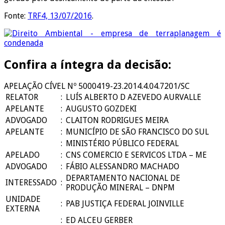
Fonte:
TRF4, 13/07/2016
.
Confira a íntegra da decisão:
APELAÇÃO CÍVEL Nº 5000419-23.2014.4.04.7201/SC
RELATOR
:
LUÍS ALBERTO D AZEVEDO AURVALLE
APELANTE
:
AUGUSTO GOZDEKI
ADVOGADO
:
CLAITON RODRIGUES MEIRA
APELANTE
:
MUNICÍPIO DE SÃO FRANCISCO DO SUL
:
MINISTÉRIO PÚBLICO FEDERAL
APELADO
:
CNS COMERCIO E SERVICOS LTDA – ME
ADVOGADO
:
FÁBIO ALESSANDRO MACHADO
DEPARTAMENTO NACIONAL DE
INTERESSADO
:
PRODUÇÃO MINERAL – DNPM
UNIDADE
:
PAB JUSTIÇA FEDERAL JOINVILLE
EXTERNA
:
ED ALCEU GERBER