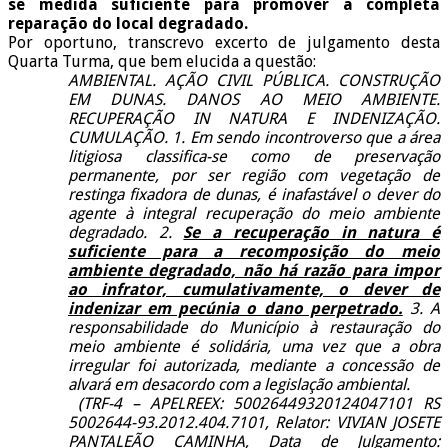
se medida suficiente para promover a completa
reparação do local degradado.
Por oportuno, transcrevo excerto de julgamento desta
Quarta Turma, que bem elucida a questão:
AMBIENTAL. AÇÃO CIVIL PÚBLICA. CONSTRUÇÃO
EM DUNAS. DANOS AO MEIO AMBIENTE.
RECUPERAÇÃO IN NATURA E INDENIZAÇÃO.
CUMULAÇÃO. 1. Em sendo incontroverso que a área
litigiosa classifica-se como de preservação
permanente, por ser região com vegetação de
restinga fixadora de dunas, é inafastável o dever do
agente à integral recuperação do meio ambiente
degradado. 2.
Se a recuperação in natura é
suficiente para a recomposição do meio
ambiente degradado, não há razão para impor
ao infrator, cumulativamente, o dever de
indenizar em pecúnia o dano perpetrado.
3. A
responsabilidade do Município à restauração do
meio ambiente é solidária, uma vez que a obra
irregular foi autorizada, mediante a concessão de
alvará em desacordo com a legislação ambiental.
(TRF-4 – APELREEX: 50026449320124047101 RS
5002644-93.2012.404.7101, Relator: VIVIAN JOSETE
PANTALEÃO CAMINHA, Data de Julgamento: