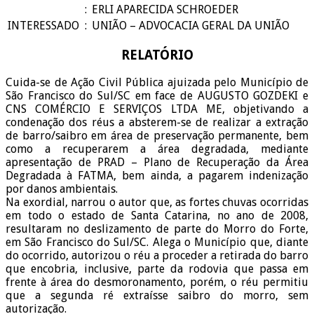
:
ERLI APARECIDA SCHROEDER
INTERESSADO
:
UNIÃO – ADVOCACIA GERAL DA UNIÃO
RELATÓRIO
Cuida-se de Ação Civil Pública ajuizada pelo Município de
São Francisco do Sul/SC em face de AUGUSTO GOZDEKI e
CNS COMÉRCIO E SERVIÇOS LTDA ME, objetivando a
condenação dos réus a absterem-se de realizar a extração
de barro/saibro em área de preservação permanente, bem
como a recuperarem a área degradada, mediante
apresentação de PRAD – Plano de Recuperação da Área
Degradada à FATMA, bem ainda, a pagarem indenização
por danos ambientais.
Na exordial, narrou o autor que, as fortes chuvas ocorridas
em todo o estado de Santa Catarina, no ano de 2008,
resultaram no deslizamento de parte do Morro do Forte,
em São Francisco do Sul/SC. Alega o Município que, diante
do ocorrido, autorizou o réu a proceder a retirada do barro
que encobria, inclusive, parte da rodovia que passa em
frente à área do desmoronamento, porém, o réu permitiu
que a segunda ré extraísse saibro do morro, sem
autorização.