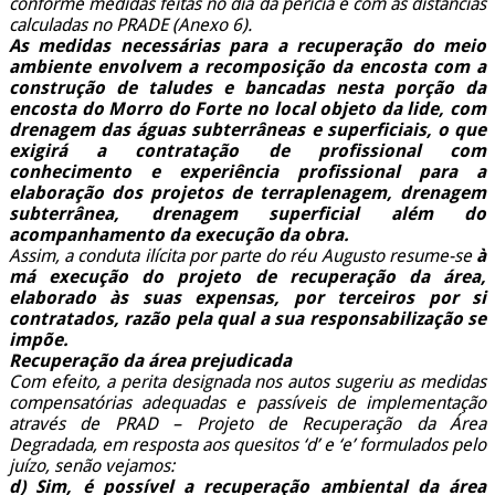
conforme medidas feitas no dia da perícia e com as distâncias
calculadas no PRADE (Anexo 6).
As medidas necessárias para a recuperação do meio
ambiente envolvem a recomposição da encosta com a
construção de taludes e bancadas nesta porção da
encosta do Morro do Forte no local objeto da lide, com
drenagem das águas subterrâneas e superficiais, o que
exigirá a contratação de profissional com
conhecimento e experiência profissional para a
elaboração dos projetos de terraplenagem, drenagem
subterrânea, drenagem superficial além do
acompanhamento da execução da obra.
Assim, a conduta ilícita por parte do réu Augusto resume-se
à
má execução do projeto de recuperação da área,
elaborado às suas expensas, por terceiros por si
contratados, razão pela qual a sua responsabilização se
impõe.
Recuperação da área prejudicada
Com efeito, a perita designada nos autos sugeriu as medidas
compensatórias adequadas e passíveis de implementação
através de PRAD – Projeto de Recuperação da Área
Degradada, em resposta aos quesitos ‘d’ e ‘e’ formulados pelo
juízo, senão vejamos:
d) Sim, é possível a recuperação ambiental da área