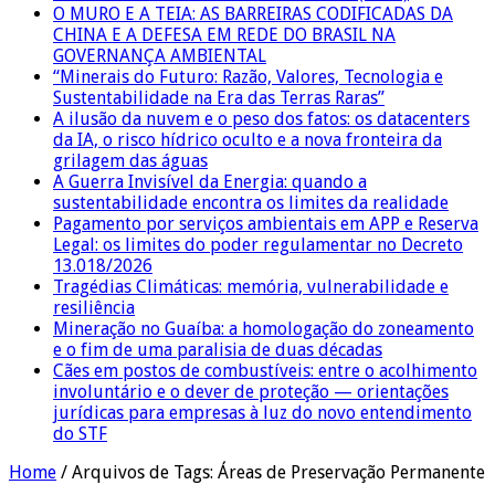
O MURO E A TEIA: AS BARREIRAS CODIFICADAS DA
CHINA E A DEFESA EM REDE DO BRASIL NA
GOVERNANÇA AMBIENTAL
“Minerais do Futuro: Razão, Valores, Tecnologia e
Sustentabilidade na Era das Terras Raras”
A ilusão da nuvem e o peso dos fatos: os datacenters
da IA, o risco hídrico oculto e a nova fronteira da
grilagem das águas
A Guerra Invisível da Energia: quando a
sustentabilidade encontra os limites da realidade
Pagamento por serviços ambientais em APP e Reserva
Legal: os limites do poder regulamentar no Decreto
13.018/2026
Tragédias Climáticas: memória, vulnerabilidade e
resiliência
Mineração no Guaíba: a homologação do zoneamento
e o fim de uma paralisia de duas décadas
Cães em postos de combustíveis: entre o acolhimento
involuntário e o dever de proteção — orientações
jurídicas para empresas à luz do novo entendimento
do STF
Home
/
Arquivos de Tags: Áreas de Preservação Permanente