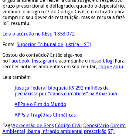
órgão ambiental de reaver a coisa surge, e o respectivo
prazo prescricional é deflagrado, quando o depositário,
violando o artigo 627 do Código Civil, é notificado para
cumprir o seu dever de restituição, mas se recusa a fazê-
lo”, resumiu.
Leia o acórdão no REsp 1.853.072
.
Fonte:
Superior Tribunal de Justiça – STJ
Gostou do conteúdo? Então siga-nos
no
Facebook
,
Instagram
e acompanhe o
nosso blog
! Para
receber notícias ambientais em seu celular,
clique aqui
.
Leia também:
Justiça Federal bloqueia R$ 292 milhões de
pecuarista por “danos climáticos” na Amazônia
APPs e o Fim do Mundo
APPs e Tragédias Climáticas
Tags
Apreensão de Bens
Código Civil
Depositário
Direito
Ambiental
ibama
infração ambiental
prescrição
STJ