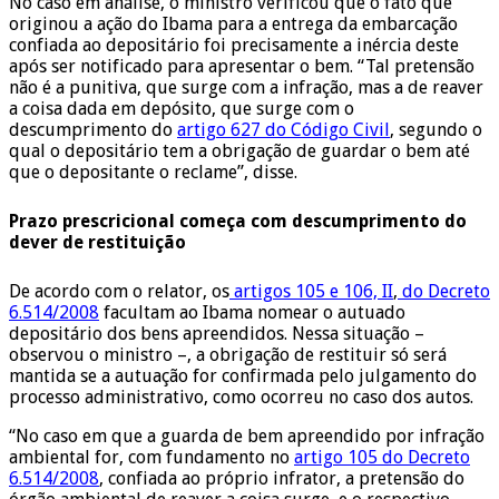
No caso em análise, o ministro verificou que o fato que
originou a ação do Ibama para a entrega da embarcação
confiada ao depositário foi precisamente a inércia deste
após ser notificado para apresentar o bem. “Tal pretensão
não é a punitiva, que surge com a infração, mas a de reaver
a coisa dada em depósito, que surge com o
descumprimento do
artigo 627 do Código Civil
, segundo o
qual o depositário tem a obrigação de guardar o bem até
que o depositante o reclame”, disse.
Prazo prescricional começa com descumprimento do
dever de restituição
De acordo com o relator, os
artigos 105 e 106, II
,
do Decreto
6.514/2008
facultam ao Ibama nomear o autuado
depositário dos bens apreendidos. Nessa situação –
observou o ministro –, a obrigação de restituir só será
mantida se a autuação for confirmada pelo julgamento do
processo administrativo, como ocorreu no caso dos autos.
“No caso em que a guarda de bem apreendido por infração
ambiental for, com fundamento no
artigo 105 do Decreto
6.514/2008
, confiada ao próprio infrator, a pretensão do