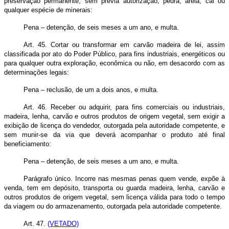
preservação permanente, sem prévia autorização, pedra, areia, cal ou
qualquer espécie de minerais:
Pena – detenção, de seis meses a um ano, e multa.
Art. 45. Cortar ou transformar em carvão madeira de lei, assim
classificada por ato do Poder Público, para fins industriais, energéticos ou
para qualquer outra exploração, econômica ou não, em desacordo com as
determinações legais:
Pena – reclusão, de um a dois anos, e multa.
Art. 46. Receber ou adquirir, para fins comerciais ou industriais,
madeira, lenha, carvão e outros produtos de origem vegetal, sem exigir a
exibição de licença do vendedor, outorgada pela autoridade competente, e
sem munir-se da via que deverá acompanhar o produto até final
beneficiamento:
Pena – detenção, de seis meses a um ano, e multa.
Parágrafo único. Incorre nas mesmas penas quem vende, expõe à
venda, tem em depósito, transporta ou guarda madeira, lenha, carvão e
outros produtos de origem vegetal, sem licença válida para todo o tempo
da viagem ou do armazenamento, outorgada pela autoridade competente.
Art. 47.
(VETADO)