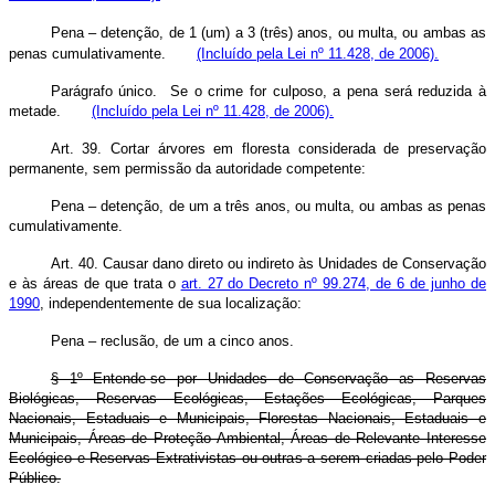
Pena – detenção, de 1 (um) a 3 (três) anos, ou multa, ou ambas as
penas cumulativamente.
(Incluído pela Lei nº 11.428, de 2006).
Parágrafo único. Se o crime for culposo, a pena será reduzida à
metade.
(Incluído pela Lei nº 11.428, de 2006).
Art. 39. Cortar árvores em floresta considerada de preservação
permanente, sem permissão da autoridade competente:
Pena – detenção, de um a três anos, ou multa, ou ambas as penas
cumulativamente.
Art. 40. Causar dano direto ou indireto às Unidades de Conservação
e às áreas de que trata o
art. 27 do Decreto nº 99.274, de 6 de junho de
1990
, independentemente de sua localização:
Pena – reclusão, de um a cinco anos.
§ 1º Entende-se por Unidades de Conservação as Reservas
Biológicas, Reservas Ecológicas, Estações Ecológicas, Parques
Nacionais, Estaduais e Municipais, Florestas Nacionais, Estaduais e
Municipais, Áreas de Proteção Ambiental, Áreas de Relevante Interesse
Ecológico e Reservas Extrativistas ou outras a serem criadas pelo Poder
Público.