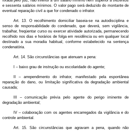
fixada pelo juiz, não inferior a um salário mínimo nem superior a trezentos
e sessenta salários mínimos. O valor pago será deduzido do montante de
eventual reparação civil a que for condenado o infrator.
Art. 13. O recolhimento domiciliar baseia-se na autodisciplina e
senso de responsabilidade do condenado, que deverá, sem vigilância,
trabalhar, freqüentar curso ou exercer atividade autorizada, permanecendo
recolhido nos dias e horários de folga em residência ou em qualquer local
destinado a sua moradia habitual, conforme estabelecido na sentença
condenatória.
Art. 14. São circunstâncias que atenuam a pena:
I – baixo grau de instrução ou escolaridade do agente;
II – arrependimento do infrator, manifestado pela espontânea
reparação do dano, ou limitação significativa da degradação ambiental
causada;
III – comunicação prévia pelo agente do perigo iminente de
degradação ambiental;
IV – colaboração com os agentes encarregados da vigilância e do
controle ambiental.
Art. 15. São circunstâncias que agravam a pena, quando não