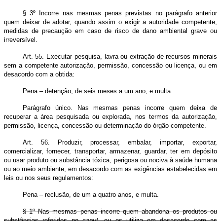
§ 3º Incorre nas mesmas penas previstas no parágrafo anterior
quem deixar de adotar, quando assim o exigir a autoridade competente,
medidas de precaução em caso de risco de dano ambiental grave ou
irreversível.
Art. 55. Executar pesquisa, lavra ou extração de recursos minerais
sem a competente autorização, permissão, concessão ou licença, ou em
desacordo com a obtida:
Pena – detenção, de seis meses a um ano, e multa.
Parágrafo único. Nas mesmas penas incorre quem deixa de
recuperar a área pesquisada ou explorada, nos termos da autorização,
permissão, licença, concessão ou determinação do órgão competente.
Art. 56. Produzir, processar, embalar, importar, exportar,
comercializar, fornecer, transportar, armazenar, guardar, ter em depósito
ou usar produto ou substância tóxica, perigosa ou nociva à saúde humana
ou ao meio ambiente, em desacordo com as exigências estabelecidas em
leis ou nos seus regulamentos:
Pena – reclusão, de um a quatro anos, e multa.
§ 1º Nas mesmas penas incorre quem abandona os produtos ou
substâncias referidos no
caput
, ou os utiliza em desacordo com as