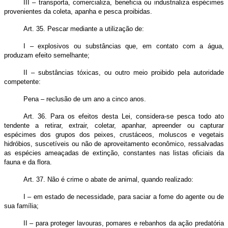
III – transporta, comercializa, beneficia ou industrializa espécimes
provenientes da coleta, apanha e pesca proibidas.
Art. 35. Pescar mediante a utilização de:
I – explosivos ou substâncias que, em contato com a água,
produzam efeito semelhante;
II – substâncias tóxicas, ou outro meio proibido pela autoridade
competente:
Pena – reclusão de um ano a cinco anos.
Art. 36. Para os efeitos desta Lei, considera-se pesca todo ato
tendente a retirar, extrair, coletar, apanhar, apreender ou capturar
espécimes dos grupos dos peixes, crustáceos, moluscos e vegetais
hidróbios, suscetíveis ou não de aproveitamento econômico, ressalvadas
as espécies ameaçadas de extinção, constantes nas listas oficiais da
fauna e da flora.
Art. 37. Não é crime o abate de animal, quando realizado:
I – em estado de necessidade, para saciar a fome do agente ou de
sua família;
II – para proteger lavouras, pomares e rebanhos da ação predatória