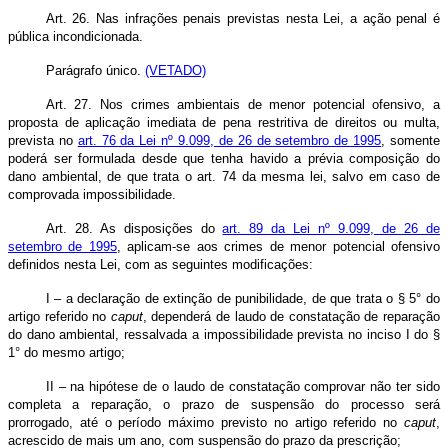
Art. 26. Nas infrações penais previstas nesta Lei, a ação penal é
pública incondicionada.
Parágrafo único.
(VETADO)
Art. 27. Nos crimes ambientais de menor potencial ofensivo, a
proposta de aplicação imediata de pena restritiva de direitos ou multa,
prevista no
art. 76 da Lei nº 9.099, de 26 de setembro de 1995
, somente
poderá ser formulada desde que tenha havido a prévia composição do
dano ambiental, de que trata o art. 74 da mesma lei, salvo em caso de
comprovada impossibilidade.
Art. 28. As disposições do
art. 89 da Lei nº 9.099, de 26 de
setembro de 1995
, aplicam-se aos crimes de menor potencial ofensivo
definidos nesta Lei, com as seguintes modificações:
I – a declaração de extinção de punibilidade, de que trata o § 5° do
artigo referido no
caput
, dependerá de laudo de constatação de reparação
do dano ambiental, ressalvada a impossibilidade prevista no inciso I do §
1° do mesmo artigo;
II – na hipótese de o laudo de constatação comprovar não ter sido
completa a reparação, o prazo de suspensão do processo será
prorrogado, até o período máximo previsto no artigo referido no
caput
,
acrescido de mais um ano, com suspensão do prazo da prescrição;