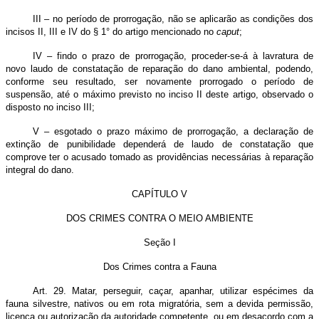
III – no período de prorrogação, não se aplicarão as condições dos
incisos II, III e IV do § 1° do artigo mencionado no
caput
;
IV – findo o prazo de prorrogação, proceder-se-á à lavratura de
novo laudo de constatação de reparação do dano ambiental, podendo,
conforme seu resultado, ser novamente prorrogado o período de
suspensão, até o máximo previsto no inciso II deste artigo, observado o
disposto no inciso III;
V – esgotado o prazo máximo de prorrogação, a declaração de
extinção de punibilidade dependerá de laudo de constatação que
comprove ter o acusado tomado as providências necessárias à reparação
integral do dano.
CAPÍTULO V
DOS CRIMES CONTRA O MEIO AMBIENTE
Seção I
Dos Crimes contra a Fauna
Art. 29. Matar, perseguir, caçar, apanhar, utilizar espécimes da
fauna silvestre, nativos ou em rota migratória, sem a devida permissão,
licença ou autorização da autoridade competente, ou em desacordo com a