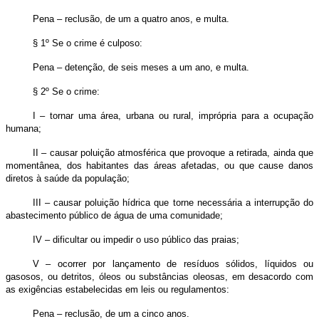
Pena – reclusão, de um a quatro anos, e multa.
§ 1º Se o crime é culposo:
Pena – detenção, de seis meses a um ano, e multa.
§ 2º Se o crime:
I – tornar uma área, urbana ou rural, imprópria para a ocupação
humana;
II – causar poluição atmosférica que provoque a retirada, ainda que
momentânea, dos habitantes das áreas afetadas, ou que cause danos
diretos à saúde da população;
III – causar poluição hídrica que torne necessária a interrupção do
abastecimento público de água de uma comunidade;
IV – dificultar ou impedir o uso público das praias;
V – ocorrer por lançamento de resíduos sólidos, líquidos ou
gasosos, ou detritos, óleos ou substâncias oleosas, em desacordo com
as exigências estabelecidas em leis ou regulamentos:
Pena – reclusão, de um a cinco anos.