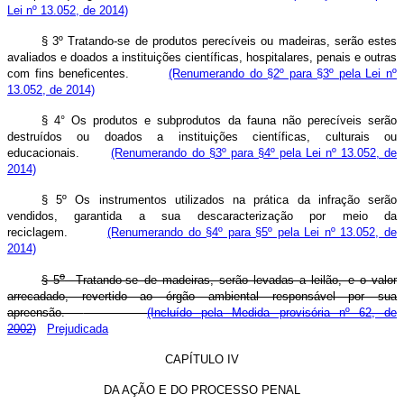
Lei nº 13.052, de 2014)
§ 3º Tratando-se de produtos perecíveis ou madeiras, serão estes
avaliados e doados a instituições científicas, hospitalares, penais e outras
com fins beneficentes.
(Renumerando do §2º para §3º pela Lei nº
13.052, de 2014)
§ 4° Os produtos e subprodutos da fauna não perecíveis serão
destruídos ou doados a instituições científicas, culturais ou
educacionais.
(Renumerando do §3º para §4º pela Lei nº 13.052, de
2014)
§ 5º Os instrumentos utilizados na prática da infração serão
vendidos, garantida a sua descaracterização por meio da
reciclagem.
(Renumerando do §4º para §5º pela Lei nº 13.052, de
2014)
o
§ 5
Tratando-se de madeiras, serão levadas a leilão, e o valor
arrecadado, revertido ao órgão ambiental responsável por sua
apreensão.
(Incluído pela Medida provisória nº 62, de
2002)
Prejudicada
CAPÍTULO IV
DA AÇÃO E DO PROCESSO PENAL