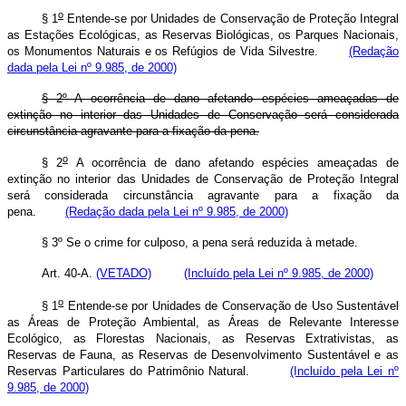
o
§ 1
Entende-se por Unidades de Conservação de Proteção Integral
as Estações Ecológicas, as Reservas Biológicas, os Parques Nacionais,
os Monumentos Naturais e os Refúgios de Vida Silvestre.
(Redação
dada pela Lei nº 9.985, de 2000)
§ 2º A ocorrência de dano afetando espécies ameaçadas de
extinção no interior das Unidades de Conservação será considerada
circunstância agravante para a fixação da pena.
o
§ 2
A ocorrência de dano afetando espécies ameaçadas de
extinção no interior das Unidades de Conservação de Proteção Integral
será considerada circunstância agravante para a fixação da
pena.
(Redação dada pela Lei nº 9.985, de 2000)
§ 3º Se o crime for culposo, a pena será reduzida à metade.
Art. 40-A.
(VETADO)
(Incluído pela Lei nº 9.985, de 2000)
o
§ 1
Entende-se por Unidades de Conservação de Uso Sustentável
as Áreas de Proteção Ambiental, as Áreas de Relevante Interesse
Ecológico, as Florestas Nacionais, as Reservas Extrativistas, as
Reservas de Fauna, as Reservas de Desenvolvimento Sustentável e as
Reservas Particulares do Patrimônio Natural.
(Incluído pela Lei nº
9.985, de 2000)