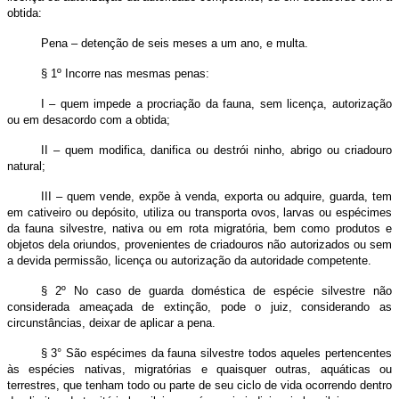
obtida:
Pena – detenção de seis meses a um ano, e multa.
§ 1º Incorre nas mesmas penas:
I – quem impede a procriação da fauna, sem licença, autorização
ou em desacordo com a obtida;
II – quem modifica, danifica ou destrói ninho, abrigo ou criadouro
natural;
III – quem vende, expõe à venda, exporta ou adquire, guarda, tem
em cativeiro ou depósito, utiliza ou transporta ovos, larvas ou espécimes
da fauna silvestre, nativa ou em rota migratória, bem como produtos e
objetos dela oriundos, provenientes de criadouros não autorizados ou sem
a devida permissão, licença ou autorização da autoridade competente.
§ 2º No caso de guarda doméstica de espécie silvestre não
considerada ameaçada de extinção, pode o juiz, considerando as
circunstâncias, deixar de aplicar a pena.
§ 3° São espécimes da fauna silvestre todos aqueles pertencentes
às espécies nativas, migratórias e quaisquer outras, aquáticas ou
terrestres, que tenham todo ou parte de seu ciclo de vida ocorrendo dentro