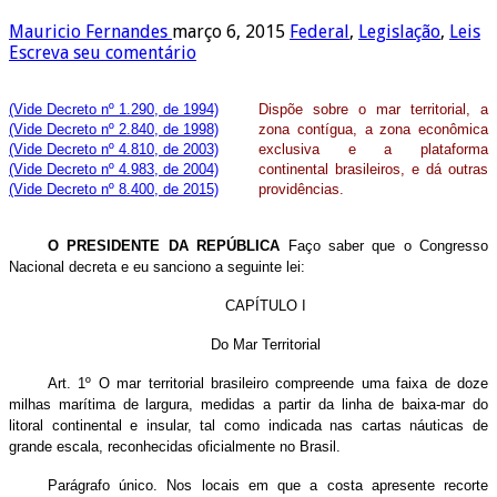
Mauricio Fernandes
março 6, 2015
Federal
,
Legislação
,
Leis
Escreva seu comentário
(Vide Decreto nº 1.290, de 1994)
Dispõe sobre o mar territorial, a
(Vide Decreto nº 2.840, de 1998)
zona contígua, a zona econômica
(Vide Decreto nº 4.810, de 2003)
exclusiva e a plataforma
(Vide Decreto nº 4.983, de 2004)
continental brasileiros, e dá outras
(Vide Decreto nº 8.400, de 2015)
providências.
O PRESIDENTE DA REPÚBLICA
Faço saber que o Congresso
Nacional decreta e eu sanciono a seguinte lei:
CAPÍTULO I
Do Mar Territorial
Art. 1º O mar territorial brasileiro compreende uma faixa de doze
milhas marítima de largura, medidas a partir da linha de baixa-mar do
litoral continental e insular, tal como indicada nas cartas náuticas de
grande escala, reconhecidas oficialmente no Brasil.
Parágrafo único. Nos locais em que a costa apresente recorte