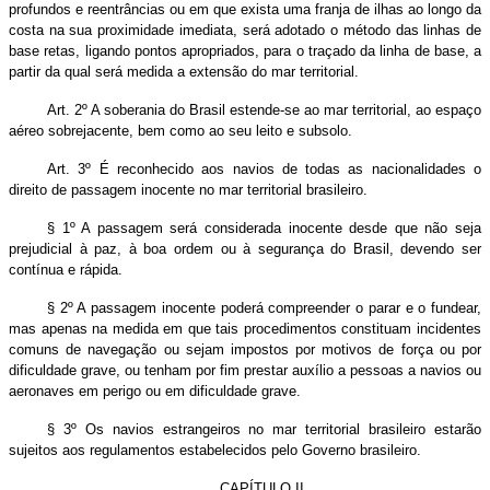
profundos e reentrâncias ou em que exista uma franja de ilhas ao longo da
costa na sua proximidade imediata, será adotado o método das linhas de
base retas, ligando pontos apropriados, para o traçado da linha de base, a
partir da qual será medida a extensão do mar territorial.
Art. 2º A soberania do Brasil estende-se ao mar territorial, ao espaço
aéreo sobrejacente, bem como ao seu leito e subsolo.
Art. 3º É reconhecido aos navios de todas as nacionalidades o
direito de passagem inocente no mar territorial brasileiro.
§ 1º A passagem será considerada inocente desde que não seja
prejudicial à paz, à boa ordem ou à segurança do Brasil, devendo ser
contínua e rápida.
§ 2º A passagem inocente poderá compreender o parar e o fundear,
mas apenas na medida em que tais procedimentos constituam incidentes
comuns de navegação ou sejam impostos por motivos de força ou por
dificuldade grave, ou tenham por fim prestar auxílio a pessoas a navios ou
aeronaves em perigo ou em dificuldade grave.
§ 3º Os navios estrangeiros no mar territorial brasileiro estarão
sujeitos aos regulamentos estabelecidos pelo Governo brasileiro.
CAPÍTULO II