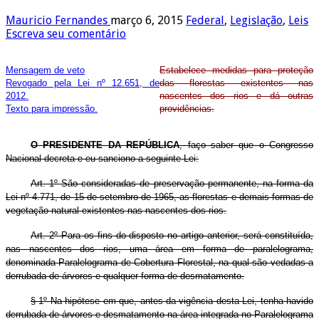
Mauricio Fernandes
março 6, 2015
Federal
,
Legislação
,
Leis
Escreva seu comentário
Mensagem de veto
Estabelece medidas para proteção
Revogado pela Lei nº 12.651, de
das florestas existentes nas
2012.
nascentes dos rios e dá outras
Texto para impressão.
providências.
O
PRESIDENTE DA REPÚBLICA
, faço saber que o Congresso
Nacional decreta e eu sanciono a seguinte Lei:
Art. 1º São consideradas de preservação permanente, na forma da
Lei nº 4.771, de 15 de setembro de 1965, as florestas e demais formas de
vegetação natural existentes nas nascentes dos rios.
Art. 2º Para os fins do disposto no artigo anterior, será constituída,
nas nascentes dos rios, uma área em forma de paralelograma,
denominada Paralelograma de Cobertura Florestal, na qual são vedadas a
derrubada de árvores e qualquer forma de desmatamento.
§ 1º Na hipótese em que, antes da vigência desta Lei, tenha havido
derrubada de árvores e desmatamento na área integrada no Paralelograma