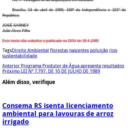
Brasília, 14 de abril de 1989; 168º da Independência e 101º da
República.
JOSÉ SARNEY
João Alves Filho
Este texto não substitui o publicado no DOU de 18.4.1989
Tags
Direito Ambiental
florestas
nascentes
poluição
rios
sustentabilidade
Anterior
Programa Produtor de Água apresenta resultados
Próximo
LEI Nº 7.797, DE 10 DE JULHO DE 1989
Além disso, verifique
Consema RS isenta licenciamento
ambiental para lavouras de arroz
irrigado