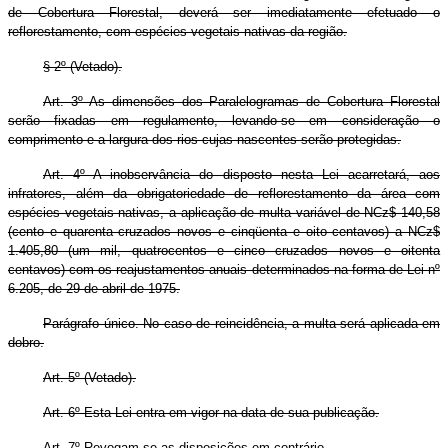
de Cobertura Florestal, deverá ser imediatamente efetuado o
reflorestamento, com espécies vegetais nativas da região.
§ 2º (Vetado).
Art. 3º As dimensões dos Paralelogramas de Cobertura Florestal
serão fixadas em regulamento, levando-se em consideração o
comprimento e a largura dos rios cujas nascentes serão protegidas.
Art. 4º A inobservância do disposto nesta Lei acarretará, aos
infratores, além da obrigatoriedade de reflorestamento da área com
espécies vegetais nativas, a aplicação de multa variável de NCz$ 140,58
(cento e quarenta cruzados novos e cinqüenta e oito centavos) a NCz$
1.405,80 (um mil, quatrocentos e cinco cruzados novos e oitenta
centavos) com os reajustamentos anuais determinados na forma de Lei nº
6.205, de 29 de abril de 1975.
Parágrafo único. No caso de reincidência, a multa será aplicada em
dobro.
Art. 5º (Vetado).
Art. 6º Esta Lei entra em vigor na data de sua publicação.
Art. 7º Revogam-se as disposições em contrário.