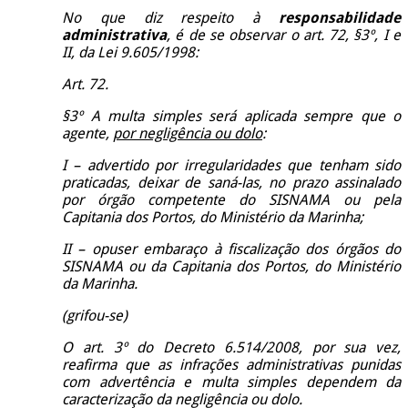
No que diz respeito à
responsabilidade
administrativa
, é de se observar o art. 72, §3º, I e
II, da Lei 9.605/1998:
Art. 72.
§3º A multa simples será aplicada sempre que o
agente,
por negligência ou dolo
:
I – advertido por irregularidades que tenham sido
praticadas, deixar de saná-las, no prazo assinalado
por órgão competente do SISNAMA ou pela
Capitania dos Portos, do Ministério da Marinha;
II – opuser embaraço à fiscalização dos órgãos do
SISNAMA ou da Capitania dos Portos, do Ministério
da Marinha.
(grifou-se)
O art. 3º do Decreto 6.514/2008, por sua vez,
reafirma que as infrações administrativas punidas
com advertência e multa simples dependem da
caracterização da negligência ou dolo.