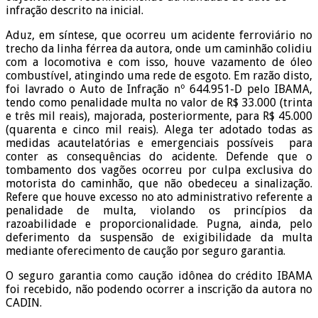
infração descrito na inicial.
Aduz, em síntese, que ocorreu um acidente ferroviário no
trecho da linha férrea da autora, onde um caminhão colidiu
com a locomotiva e com isso, houve vazamento de óleo
combustível, atingindo uma rede de esgoto. Em razão disto,
foi lavrado o Auto de Infração nº 644.951-D pelo IBAMA,
tendo como penalidade multa no valor de R$ 33.000 (trinta
e três mil reais), majorada, posteriormente, para R$ 45.000
(quarenta e cinco mil reais). Alega ter adotado todas as
medidas acautelatórias e emergenciais possíveis para
conter as consequências do acidente. Defende que o
tombamento dos vagões ocorreu por culpa exclusiva do
motorista do caminhão, que não obedeceu a sinalização.
Refere que houve excesso no ato administrativo referente a
penalidade de multa, violando os princípios da
razoabilidade e proporcionalidade. Pugna, ainda, pelo
deferimento da suspensão de exigibilidade da multa
mediante oferecimento de caução por seguro garantia.
O seguro garantia como caução idônea do crédito IBAMA
foi recebido, não podendo ocorrer a inscrição da autora no
CADIN.