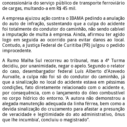
concessionária do serviço público de transporte ferroviário
de cargas, multando-a em R$ 45 mil.
A empresa ajuizou ação contra o IBAMA pedindo a anulação
do auto de infração, sustentando que a culpa do acidente
foi totalmente do condutor do caminhão, não sendo cabível
a imputação de multa à empresa. Ainda, afirmou ter agido
logo em seguida ao ocorrido para evitar danos ao local.
Contudo, a Justiça Federal de Curitiba (PR) julgou o pedido
improcedente.
A Rumo Malha Sul recorreu ao tribunal, mas a 4ª Turma
decidiu, por unanimidade, negar o apelo. Segundo o relator
do caso, desembargador federal Luís Alberto d’Azevedo
Aurvalle, a culpa não foi só do condutor do caminhão, já
que a sinalização no local do acidente estava em péssimas
condições, fato diretamente relacionado com o acidente e,
por consequência, com o lançamento do óleo combustível
no corpo hídrico do entorno. ‘A autora não demonstrou a
alegada manutenção adequada da linha férrea, bem como a
devida sinalização do cruzamento para afastar a presunção
de veracidade e legitimidade do ato administrativo, ônus
que lhe incumbia’, concluiu o magistrado”.