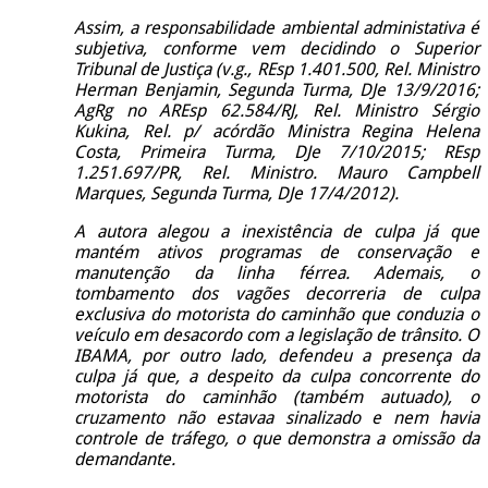
Assim, a responsabilidade ambiental administativa é
subjetiva, conforme vem decidindo o Superior
Tribunal de Justiça (v.g., REsp 1.401.500, Rel. Ministro
Herman Benjamin, Segunda Turma, DJe 13/9/2016;
AgRg no AREsp 62.584/RJ, Rel. Ministro Sérgio
Kukina, Rel. p/ acórdão Ministra Regina Helena
Costa, Primeira Turma, DJe 7/10/2015; REsp
1.251.697/PR, Rel. Ministro. Mauro Campbell
Marques, Segunda Turma, DJe 17/4/2012).
A autora alegou a inexistência de culpa já que
mantém ativos programas de conservação e
manutenção da linha férrea. Ademais, o
tombamento dos vagões decorreria de culpa
exclusiva do motorista do caminhão que conduzia o
veículo em desacordo com a legislação de trânsito. O
IBAMA, por outro lado, defendeu a presença da
culpa já que, a despeito da culpa concorrente do
motorista do caminhão (também autuado), o
cruzamento não estavaa sinalizado e nem havia
controle de tráfego, o que demonstra a omissão da
demandante.