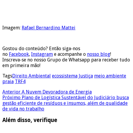
Imagem:
Rafael Bernardino Mattei
Gostou do conteúdo? Então siga-nos
no
Facebook
,
Instagram
e acompanhe o
nosso blog
!
Inscreva-se no nosso Grupo de Whatsapp para receber tudo
em primeira mão!
Tags
Direito Ambiental
ecossistema
Justiça
meio ambiente
praia
TRF4
Anterior
A Nuvem Devoradora de Energia
Próximo
Plano de Logística Sustentável do Judiciário busca
gestão eficiente de resíduos e insumos, além de qualidade
de vida no trabalho
Além disso, verifique