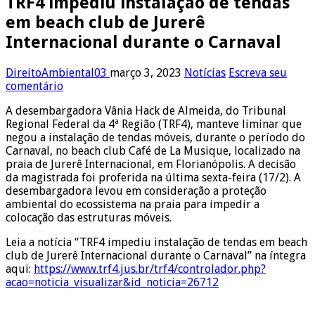
TRF4 impediu instalação de tendas
em beach club de Jurerê
Internacional durante o Carnaval
DireitoAmbiental03
março 3, 2023
Notícias
Escreva seu
comentário
A desembargadora Vânia Hack de Almeida, do Tribunal
Regional Federal da 4ª Região (TRF4), manteve liminar que
negou a instalação de tendas móveis, durante o período do
Carnaval, no beach club Café de La Musique, localizado na
praia de Jurerê Internacional, em Florianópolis. A decisão
da magistrada foi proferida na última sexta-feira (17/2). A
desembargadora levou em consideração a proteção
ambiental do ecossistema na praia para impedir a
colocação das estruturas móveis.
Leia a notícia “TRF4 impediu instalação de tendas em beach
club de Jurerê Internacional durante o Carnaval” na íntegra
aqui:
https://www.trf4.jus.br/trf4/controlador.php?
acao=noticia_visualizar&id_noticia=26712