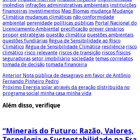
incêndios
infrações administrativas ambientais
instituições
financeiras
investimentos
Map Biomas
mudança
Mudança
Climática
mudanças climáticas
não conformidade
ambiental
perenidade
políticas públicas
Portal Nacional do
Licenciamento Ambiental
precificação
prever cenários
propor estratégias
questão climática
questões ambientais
questões fundiárias
Régua de Sensibilidade ao Risco
Climático
Régua de Sensibilidade Climática
resiliência
risco
climático
risco relevante
riscos de transição
riscos físicos
seguradoras
setor imobiliário
sociedade
temas correlatos
tomada de decisão
tomada financeira
Anterior
Nota pública de desagravo em favor de Antônio
Fernando Pinheiro Pedro
Próximo
Energia solar através da geração distribuída no
programa social minha casa minha vida
Além disso, verifique
“Minerais do Futuro: Razão, Valores,
Tecnologia e Sustentabilidade na Era