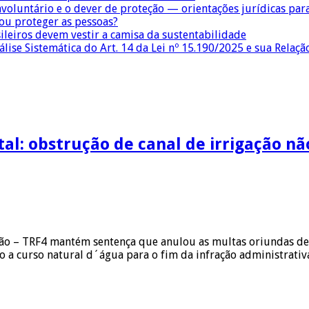
nvoluntário e o dever de proteção — orientações jurídicas pa
 ou proteger as pessoas?
sileiros devem vestir a camisa da sustentabilidade
lise Sistemática do Art. 14 da Lei nº 15.190/2025 e sua Relaçã
al: obstrução de canal de irrigação nã
ão – TRF4 mantém sentença que anulou as multas oriundas de a
o a curso natural d´água para o fim da infração administrativ