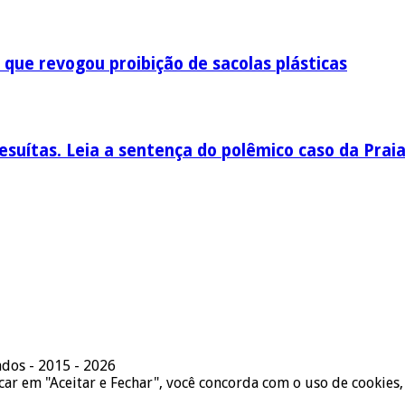
 que revogou proibição de sacolas plásticas
esuítas. Leia a sentença do polêmico caso da Prai
ados - 2015 - 2026
icar em "Aceitar e Fechar", você concorda com o uso de cookies,