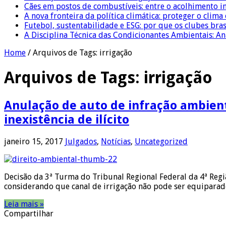
Cães em postos de combustíveis: entre o acolhimento i
A nova fronteira da política climática: proteger o clima
Futebol, sustentabilidade e ESG: por que os clubes bra
A Disciplina Técnica das Condicionantes Ambientais: Aná
Home
/
Arquivos de Tags: irrigação
Arquivos de Tags:
irrigação
Anulação de auto de infração ambient
inexistência de ilícito
janeiro 15, 2017
Julgados
,
Notícias
,
Uncategorized
Decisão da 3ª Turma do Tribunal Regional Federal da 4ª Regi
considerando que canal de irrigação não pode ser equiparad
Leia mais »
Compartilhar