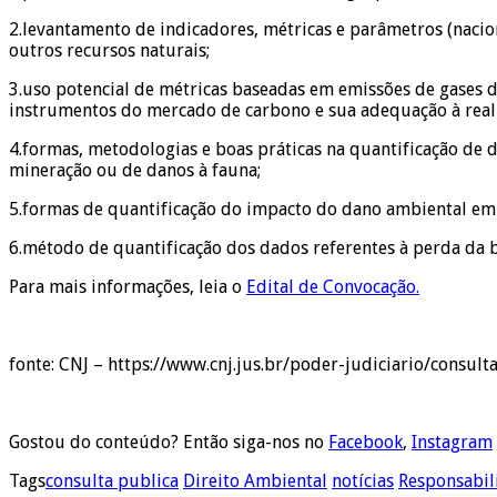
2.levantamento de indicadores, métricas e parâmetros (nacio
outros recursos naturais;
3.uso potencial de métricas baseadas em emissões de gases d
instrumentos do mercado de carbono e sua adequação à reali
4.formas, metodologias e boas práticas na quantificação de d
mineração ou de danos à fauna;
5.formas de quantificação do impacto do dano ambiental em 
6.método de quantificação dos dados referentes à perda da 
Para mais informações, leia o
Edital de Convocação.
fonte: CNJ – https://www.cnj.jus.br/poder-judiciario/consul
Gostou do conteúdo? Então siga-nos no
Facebook
,
Instagram
Tags
consulta publica
Direito Ambiental
notícias
Responsabil