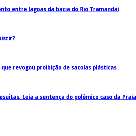
nto entre lagoas da bacia do Rio Tramandaí
istir?
 que revogou proibição de sacolas plásticas
esuítas. Leia a sentença do polêmico caso da Prai