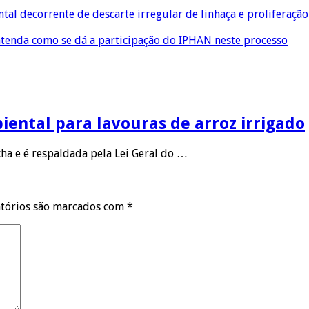
l decorrente de descarte irregular de linhaça e proliferaç
ntenda como se dá a participação do IPHAN neste processo
ental para lavouras de arroz irrigado
ha e é respaldada pela Lei Geral do …
tórios são marcados com
*