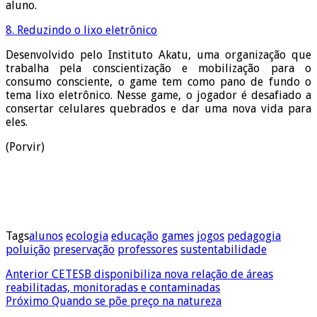
aluno.
8. Reduzindo o lixo eletrônico
Desenvolvido pelo Instituto Akatu, uma organização que
trabalha pela conscientização e mobilização para o
consumo consciente, o game tem como pano de fundo o
tema lixo eletrônico. Nesse game, o jogador é desafiado a
consertar celulares quebrados e dar uma nova vida para
eles.
(Porvir)
Tags
alunos
ecologia
educação
games
jogos
pedagogia
poluição
preservação
professores
sustentabilidade
Anterior
CETESB disponibiliza nova relação de áreas
reabilitadas, monitoradas e contaminadas
Próximo
Quando se põe preço na natureza