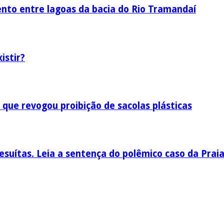
nto entre lagoas da bacia do Rio Tramandaí
istir?
 que revogou proibição de sacolas plásticas
esuítas. Leia a sentença do polêmico caso da Prai