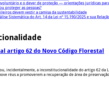
nvoluntário e o dever de proteção — orientações jurídicas pa
 ou proteger as pessoas?
sileiros devem vestir a camisa da sustentabilidade
lise Sistemática do Art. 14 da Lei nº 15.190/2025 e sua Relaçã
cionalidade
al artigo 62 do Novo Código Florestal
rou, incidentalmente, a inconstitucionalidade do artigo 62 da
 nove réus a promoverem a recuperação de área de preservaçã