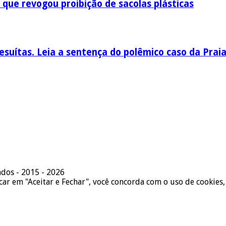
 que revogou proibição de sacolas plásticas
esuítas. Leia a sentença do polêmico caso da Prai
ados - 2015 - 2026
icar em "Aceitar e Fechar", você concorda com o uso de cookies,